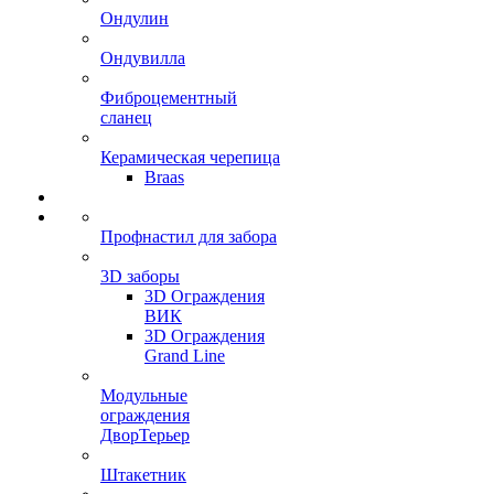
Ондулин
Ондувилла
Фиброцементный
сланец
Керамическая черепица
Braas
Профнастил для забора
3D заборы
3D Ограждения
ВИК
3D Ограждения
Grand Line
Модульные
ограждения
ДворТерьер
Штакетник