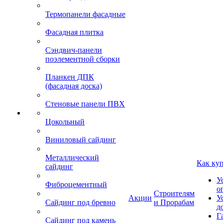
Термопанели фасадные
Фасадная плитка
Сэндвич-панели
поэлементной сборки
Планкен ДПК
(фасадная доска)
Стеновые панели ПВХ
Цокольный
Виниловый сайдинг
Металлический
Как ку
сайдинг
У
Фиброцементный
о
Строителям
Акции
У
Сайдинг под бревно
и Прорабам
д
Г
Сайдинг под камень