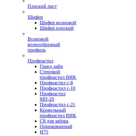
Плоский лист
Шифер
Шифер волновой
Шифер плоский
Волновой
волнообразный
профиль
Профнастил
Гранд лайн
Стеновой
профнастил ВИК
Профнастил с-8
Профнастил с-10
Профнастил
МП-20
Профнастил с-21
Кровельный
профнастил ВИК
С8 для забора
Оцинкованный
Н75