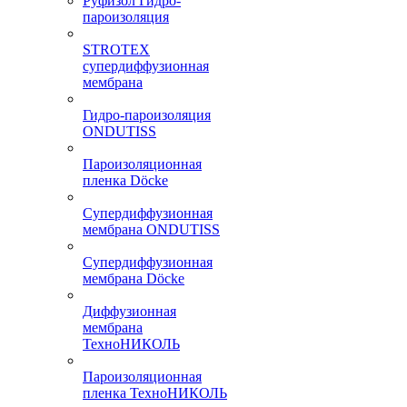
Руфизол Гидро-
пароизоляция
STROTEX
супердиффузионная
мембрана
Гидро-пароизоляция
ONDUTISS
Пароизоляционная
пленка Döcke
Супердиффузионная
мембрана ONDUTISS
Супердиффузионная
мембрана Döcke
Диффузионная
мембрана
ТехноНИКОЛЬ
Пароизоляционная
пленка ТехноНИКОЛЬ