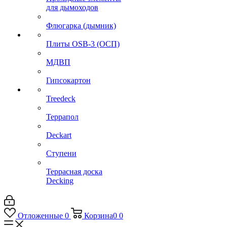
для дымоходов
Флюгарка (дымник)
Плиты OSB-3 (ОСП)
МДВП
Гипсокартон
Treedeck
Террапол
Deckart
Ступени
Террасная доска
Decking
Отложенные
0
Корзина
0
0