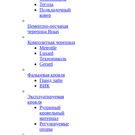
Тегола
Подкладочный
ковер
Цементно-песчаная
черепица Braas
Композитная черепица
Metrotile
Luxard
Технониколь
Gerard
Фальцевая кровля
Гранд лайн
ВИК
Эксплуатируемая
кровля
Рулонный
кровельный
материал
Регулируемые
опоры