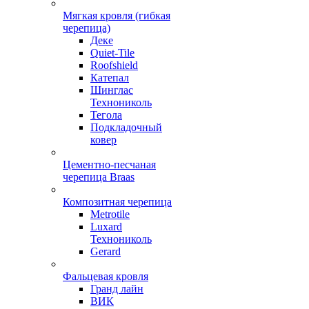
Мягкая кровля (гибкая
черепица)
Деке
Quiet-Tile
Roofshield
Катепал
Шинглас
Технониколь
Тегола
Подкладочный
ковер
Цементно-песчаная
черепица Braas
Композитная черепица
Metrotile
Luxard
Технониколь
Gerard
Фальцевая кровля
Гранд лайн
ВИК