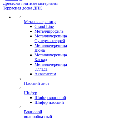
Древесно-плитные материалы
Террасная доска ДПК
Металлочерепица
Grand Line
Металлпрофиль
Металлочерепица
Супермонтеррей
Металлочерепица
Дюна
Металлочерепица
Каскад
Металлочерепица
Эллада
Аквасистем
Плоский лист
Шифер
Шифер волновой
Шифер плоский
Волновой
волнообразный