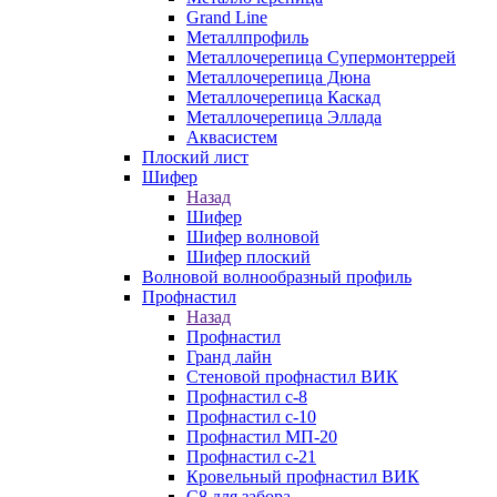
Grand Line
Металлпрофиль
Металлочерепица Супермонтеррей
Металлочерепица Дюна
Металлочерепица Каскад
Металлочерепица Эллада
Аквасистем
Плоский лист
Шифер
Назад
Шифер
Шифер волновой
Шифер плоский
Волновой волнообразный профиль
Профнастил
Назад
Профнастил
Гранд лайн
Стеновой профнастил ВИК
Профнастил с-8
Профнастил с-10
Профнастил МП-20
Профнастил с-21
Кровельный профнастил ВИК
С8 для забора