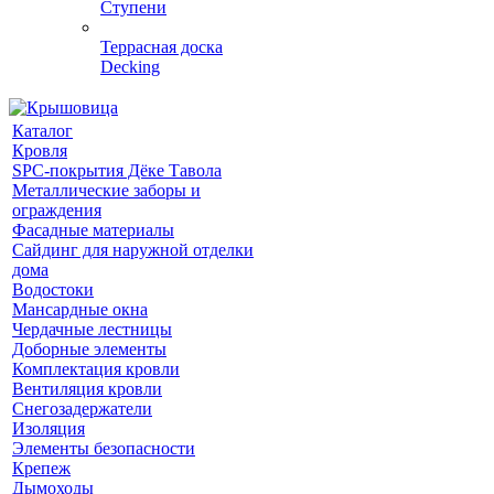
Ступени
Террасная доска
Decking
Каталог
Кровля
SPC-покрытия Дёке Тавола
Металлические заборы и
ограждения
Фасадные материалы
Сайдинг для наружной отделки
дома
Водостоки
Мансардные окна
Чердачные лестницы
Доборные элементы
Комплектация кровли
Вентиляция кровли
Снегозадержатели
Изоляция
Элементы безопасности
Крепеж
Дымоходы