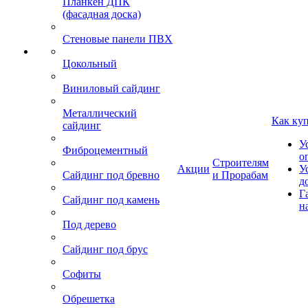
Планкен ДПК
(фасадная доска)
Стеновые панели ПВХ
Цокольный
Виниловый сайдинг
Металлический
Как ку
сайдинг
У
Фиброцементный
о
Строителям
Акции
У
Сайдинг под бревно
и Прорабам
д
Г
Сайдинг под камень
н
Под дерево
Сайдинг под брус
Софиты
Обрешетка