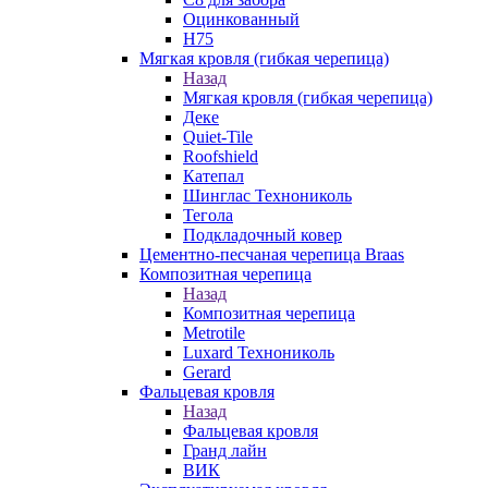
Оцинкованный
Н75
Мягкая кровля (гибкая черепица)
Назад
Мягкая кровля (гибкая черепица)
Деке
Quiet-Tile
Roofshield
Катепал
Шинглас Технониколь
Тегола
Подкладочный ковер
Цементно-песчаная черепица Braas
Композитная черепица
Назад
Композитная черепица
Metrotile
Luxard Технониколь
Gerard
Фальцевая кровля
Назад
Фальцевая кровля
Гранд лайн
ВИК