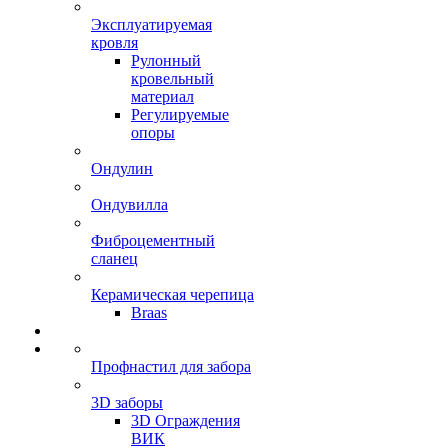
Эксплуатируемая
кровля
Рулонный
кровельный
материал
Регулируемые
опоры
Ондулин
Ондувилла
Фиброцементный
сланец
Керамическая черепица
Braas
Профнастил для забора
3D заборы
3D Ограждения
ВИК