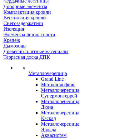
Чердачные лестницы
Доборные элементы
Комплектация кровли
Вентиляция кровли
Снегозадержатели
Изоляция
Элементы безопасности
Крепеж
Дымоходы
Древесно-плитные материалы
Террасная доска ДПК
Металлочерепица
Grand Line
Металлпрофиль
Металлочерепица
Супермонтеррей
Металлочерепица
Дюна
Металлочерепица
Каскад
Металлочерепица
Эллада
Аквасистем