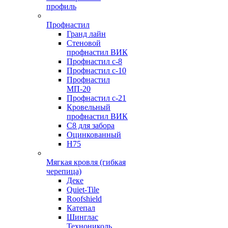
профиль
Профнастил
Гранд лайн
Стеновой
профнастил ВИК
Профнастил с-8
Профнастил с-10
Профнастил
МП-20
Профнастил с-21
Кровельный
профнастил ВИК
С8 для забора
Оцинкованный
Н75
Мягкая кровля (гибкая
черепица)
Деке
Quiet-Tile
Roofshield
Катепал
Шинглас
Технониколь