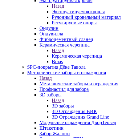
Эксплуатируемая кровля
Назад
Эксплуатируемая кровля
Рулонный кровельный материал
Регулируемые опоры
Ондулин
Ондувилла
Фиброцементный сланец
Керамическая черепица
Назад
Керамическая черепица
Braas
SPC-покрытия Дёке Тавола
Металлические заборы и ограждения
Назад
Металлические заборы и ограждения
Профнастил для забора
3D заборы
Назад
3D заборы
3D Ограждения ВИК
3D Ограждения Grand Line
Модульные ограждения ДворТерьер
Штакетник
Забор Жалюзи