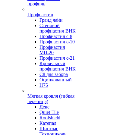
профиль
Профнастил
Гранд лайн
Стеновой
профнастил ВИК
Профнастил с-8
Профнастил с-10
Профнастил
МП-20
Профнастил с-21
Кровельный
профнастил ВИК
С8 для забора
Оцинкованный
Н75
Мягкая кровля (гибкая
черепица)
Деке
Quiet-Tile
Roofshield
Катепал
Шинглас
Технониколь