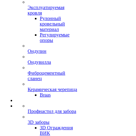
Эксплуатируемая
кровля
Рулонный
кровельный
материал
Регулируемые
опоры
Ондулин
Ондувилла
Фиброцементный
сланец
Керамическая черепица
Braas
Профнастил для забора
3D заборы
3D Ограждения
ВИК