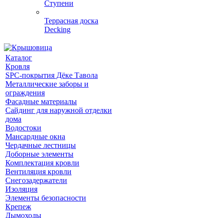
Ступени
Террасная доска
Decking
Каталог
Кровля
SPC-покрытия Дёке Тавола
Металлические заборы и
ограждения
Фасадные материалы
Сайдинг для наружной отделки
дома
Водостоки
Мансардные окна
Чердачные лестницы
Доборные элементы
Комплектация кровли
Вентиляция кровли
Снегозадержатели
Изоляция
Элементы безопасности
Крепеж
Дымоходы