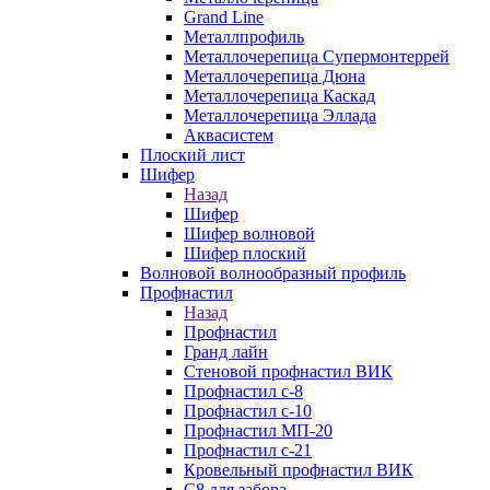
Grand Line
Металлпрофиль
Металлочерепица Супермонтеррей
Металлочерепица Дюна
Металлочерепица Каскад
Металлочерепица Эллада
Аквасистем
Плоский лист
Шифер
Назад
Шифер
Шифер волновой
Шифер плоский
Волновой волнообразный профиль
Профнастил
Назад
Профнастил
Гранд лайн
Стеновой профнастил ВИК
Профнастил с-8
Профнастил с-10
Профнастил МП-20
Профнастил с-21
Кровельный профнастил ВИК
С8 для забора