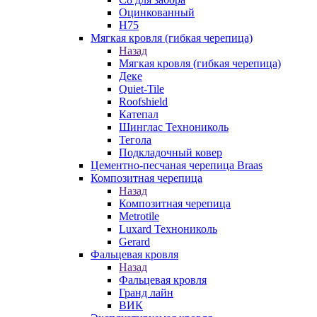
Оцинкованный
Н75
Мягкая кровля (гибкая черепица)
Назад
Мягкая кровля (гибкая черепица)
Деке
Quiet-Tile
Roofshield
Катепал
Шинглас Технониколь
Тегола
Подкладочный ковер
Цементно-песчаная черепица Braas
Композитная черепица
Назад
Композитная черепица
Metrotile
Luxard Технониколь
Gerard
Фальцевая кровля
Назад
Фальцевая кровля
Гранд лайн
ВИК