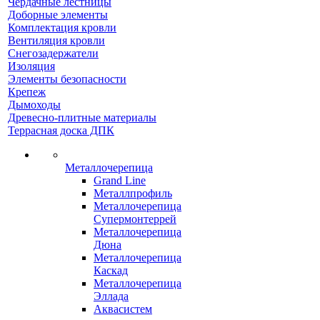
Чердачные лестницы
Доборные элементы
Комплектация кровли
Вентиляция кровли
Снегозадержатели
Изоляция
Элементы безопасности
Крепеж
Дымоходы
Древесно-плитные материалы
Террасная доска ДПК
Металлочерепица
Grand Line
Металлпрофиль
Металлочерепица
Супермонтеррей
Металлочерепица
Дюна
Металлочерепица
Каскад
Металлочерепица
Эллада
Аквасистем