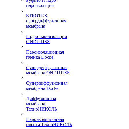
Руфизол Гидро-
пароизоляция
STROTEX
супердиффузионная
мембрана
Гидро-пароизоляция
ONDUTISS
Пароизоляционная
пленка Döcke
Супердиффузионная
мембрана ONDUTISS
Супердиффузионная
мембрана Döcke
Диффузионная
мембрана
ТехноНИКОЛЬ
Пароизоляционная
пленка ТехноНИКОЛЬ