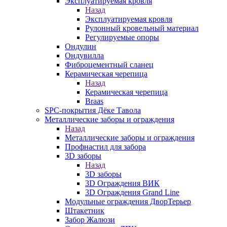
Эксплуатируемая кровля
Назад
Эксплуатируемая кровля
Рулонный кровельный материал
Регулируемые опоры
Ондулин
Ондувилла
Фиброцементный сланец
Керамическая черепица
Назад
Керамическая черепица
Braas
SPC-покрытия Дёке Тавола
Металлические заборы и ограждения
Назад
Металлические заборы и ограждения
Профнастил для забора
3D заборы
Назад
3D заборы
3D Ограждения ВИК
3D Ограждения Grand Line
Модульные ограждения ДворТерьер
Штакетник
Забор Жалюзи