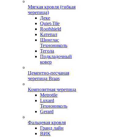
Мягкая кровля (гибкая
черепица)
Деке
Quiet-Tile
Roofshield
Катепал
Шинглас
Технониколь
Тегола
Подкладочный
ковер
Цементно-песчаная
черепица Braas
Композитная черепица
Metrotile
Luxard
Технониколь
Gerard
Фальцевая кровля
Гранд лайн
ВИК