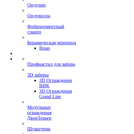
Ондулин
Ондувилла
Фиброцементный
сланец
Керамическая черепица
Braas
Профнастил для забора
3D заборы
3D Ограждения
ВИК
3D Ограждения
Grand Line
Модульные
ограждения
ДворТерьер
Штакетник