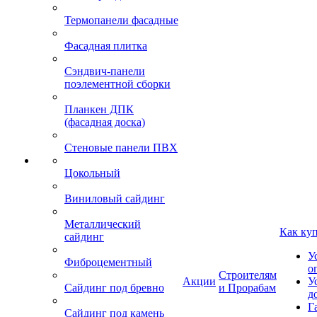
Термопанели фасадные
Фасадная плитка
Сэндвич-панели
поэлементной сборки
Планкен ДПК
(фасадная доска)
Стеновые панели ПВХ
Цокольный
Виниловый сайдинг
Металлический
Как ку
сайдинг
У
Фиброцементный
о
Строителям
Акции
У
Сайдинг под бревно
и Прорабам
д
Г
Сайдинг под камень