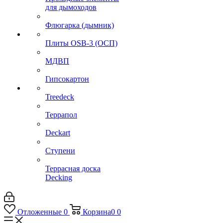
для дымоходов
Флюгарка (дымник)
Плиты OSB-3 (ОСП)
МДВП
Гипсокартон
Treedeck
Террапол
Deckart
Ступени
Террасная доска
Decking
Отложенные
0
Корзина
0
0