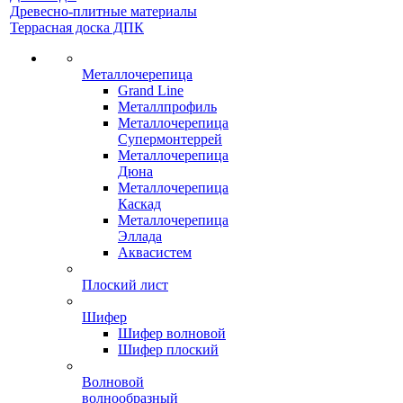
Древесно-плитные материалы
Террасная доска ДПК
Металлочерепица
Grand Line
Металлпрофиль
Металлочерепица
Супермонтеррей
Металлочерепица
Дюна
Металлочерепица
Каскад
Металлочерепица
Эллада
Аквасистем
Плоский лист
Шифер
Шифер волновой
Шифер плоский
Волновой
волнообразный