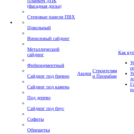
Планкен ДПК
(фасадная доска)
Стеновые панели ПВХ
Цокольный
Виниловый сайдинг
Металлический
Как ку
сайдинг
У
Фиброцементный
о
Строителям
Акции
У
Сайдинг под бревно
и Прорабам
д
Г
Сайдинг под камень
н
Под дерево
Сайдинг под брус
Софиты
Обрешетка