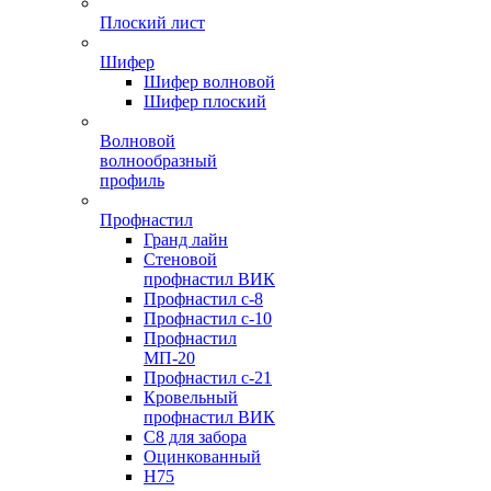
Плоский лист
Шифер
Шифер волновой
Шифер плоский
Волновой
волнообразный
профиль
Профнастил
Гранд лайн
Стеновой
профнастил ВИК
Профнастил с-8
Профнастил с-10
Профнастил
МП-20
Профнастил с-21
Кровельный
профнастил ВИК
С8 для забора
Оцинкованный
Н75