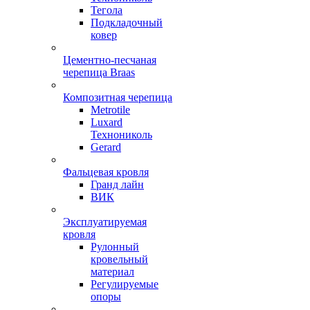
Тегола
Подкладочный
ковер
Цементно-песчаная
черепица Braas
Композитная черепица
Metrotile
Luxard
Технониколь
Gerard
Фальцевая кровля
Гранд лайн
ВИК
Эксплуатируемая
кровля
Рулонный
кровельный
материал
Регулируемые
опоры