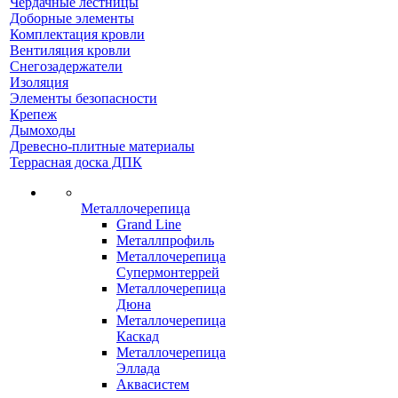
Чердачные лестницы
Доборные элементы
Комплектация кровли
Вентиляция кровли
Снегозадержатели
Изоляция
Элементы безопасности
Крепеж
Дымоходы
Древесно-плитные материалы
Террасная доска ДПК
Металлочерепица
Grand Line
Металлпрофиль
Металлочерепица
Супермонтеррей
Металлочерепица
Дюна
Металлочерепица
Каскад
Металлочерепица
Эллада
Аквасистем