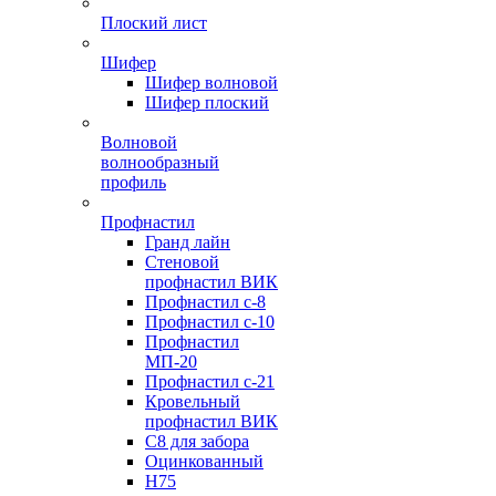
Плоский лист
Шифер
Шифер волновой
Шифер плоский
Волновой
волнообразный
профиль
Профнастил
Гранд лайн
Стеновой
профнастил ВИК
Профнастил с-8
Профнастил с-10
Профнастил
МП-20
Профнастил с-21
Кровельный
профнастил ВИК
С8 для забора
Оцинкованный
Н75