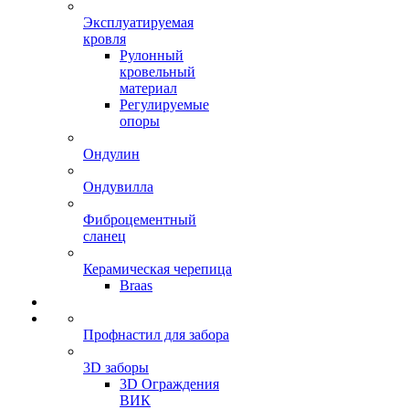
Эксплуатируемая
кровля
Рулонный
кровельный
материал
Регулируемые
опоры
Ондулин
Ондувилла
Фиброцементный
сланец
Керамическая черепица
Braas
Профнастил для забора
3D заборы
3D Ограждения
ВИК