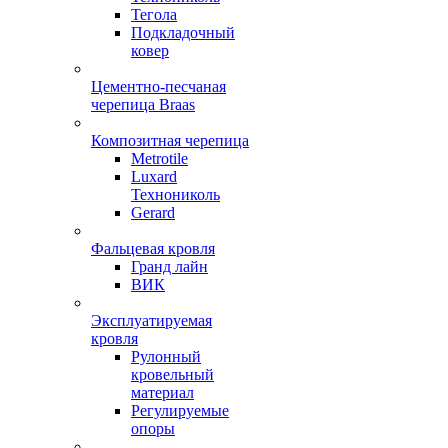
Тегола
Подкладочный
ковер
Цементно-песчаная
черепица Braas
Композитная черепица
Metrotile
Luxard
Технониколь
Gerard
Фальцевая кровля
Гранд лайн
ВИК
Эксплуатируемая
кровля
Рулонный
кровельный
материал
Регулируемые
опоры