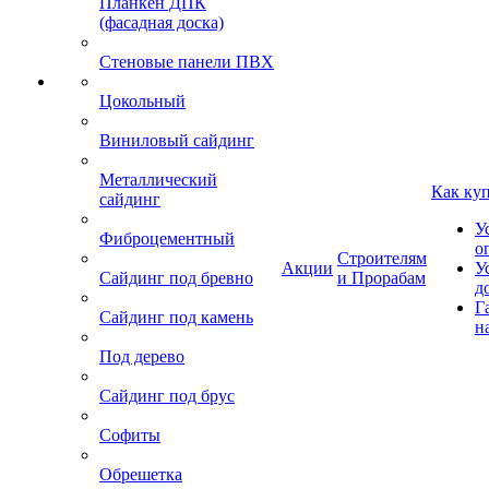
Планкен ДПК
(фасадная доска)
Стеновые панели ПВХ
Цокольный
Виниловый сайдинг
Металлический
Как ку
сайдинг
У
Фиброцементный
о
Строителям
Акции
У
Сайдинг под бревно
и Прорабам
д
Г
Сайдинг под камень
н
Под дерево
Сайдинг под брус
Софиты
Обрешетка