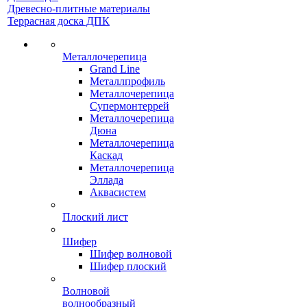
Древесно-плитные материалы
Террасная доска ДПК
Металлочерепица
Grand Line
Металлпрофиль
Металлочерепица
Супермонтеррей
Металлочерепица
Дюна
Металлочерепица
Каскад
Металлочерепица
Эллада
Аквасистем
Плоский лист
Шифер
Шифер волновой
Шифер плоский
Волновой
волнообразный