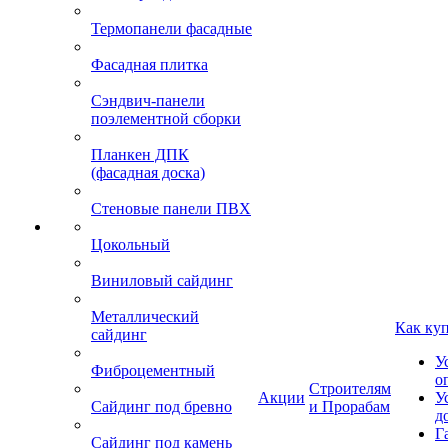
Термопанели фасадные
Фасадная плитка
Сэндвич-панели
поэлементной сборки
Планкен ДПК
(фасадная доска)
Стеновые панели ПВХ
Цокольный
Виниловый сайдинг
Металлический
Как ку
сайдинг
У
Фиброцементный
о
Строителям
Акции
У
Сайдинг под бревно
и Прорабам
д
Г
Сайдинг под камень