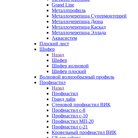
Grand Line
Металлпрофиль
Металлочерепица Супермонтеррей
Металлочерепица Дюна
Металлочерепица Каскад
Металлочерепица Эллада
Аквасистем
Плоский лист
Шифер
Назад
Шифер
Шифер волновой
Шифер плоский
Волновой волнообразный профиль
Профнастил
Назад
Профнастил
Гранд лайн
Стеновой профнастил ВИК
Профнастил с-8
Профнастил с-10
Профнастил МП-20
Профнастил с-21
Кровельный профнастил ВИК
С8 для забора