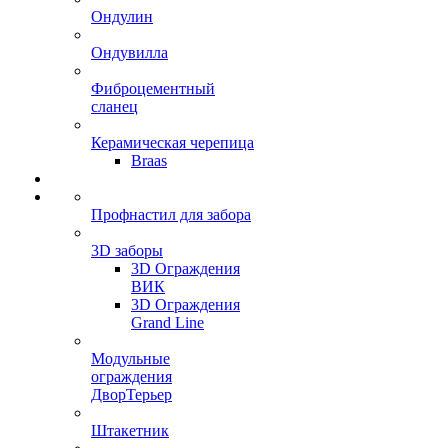
Ондулин
Ондувилла
Фиброцементный
сланец
Керамическая черепица
Braas
Профнастил для забора
3D заборы
3D Ограждения
ВИК
3D Ограждения
Grand Line
Модульные
ограждения
ДворТерьер
Штакетник