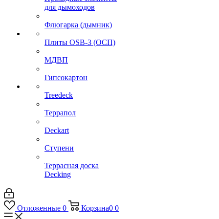
для дымоходов
Флюгарка (дымник)
Плиты OSB-3 (ОСП)
МДВП
Гипсокартон
Treedeck
Террапол
Deckart
Ступени
Террасная доска
Decking
Отложенные
0
Корзина
0
0