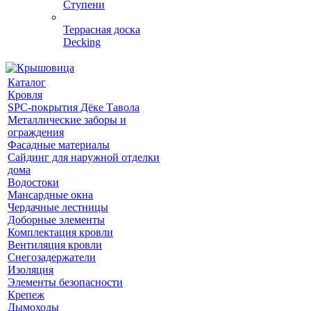
Ступени
Террасная доска
Decking
Каталог
Кровля
SPC-покрытия Дёке Тавола
Металлические заборы и
ограждения
Фасадные материалы
Сайдинг для наружной отделки
дома
Водостоки
Мансардные окна
Чердачные лестницы
Доборные элементы
Комплектация кровли
Вентиляция кровли
Снегозадержатели
Изоляция
Элементы безопасности
Крепеж
Дымоходы