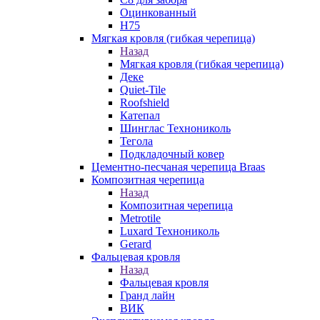
Оцинкованный
Н75
Мягкая кровля (гибкая черепица)
Назад
Мягкая кровля (гибкая черепица)
Деке
Quiet-Tile
Roofshield
Катепал
Шинглас Технониколь
Тегола
Подкладочный ковер
Цементно-песчаная черепица Braas
Композитная черепица
Назад
Композитная черепица
Metrotile
Luxard Технониколь
Gerard
Фальцевая кровля
Назад
Фальцевая кровля
Гранд лайн
ВИК