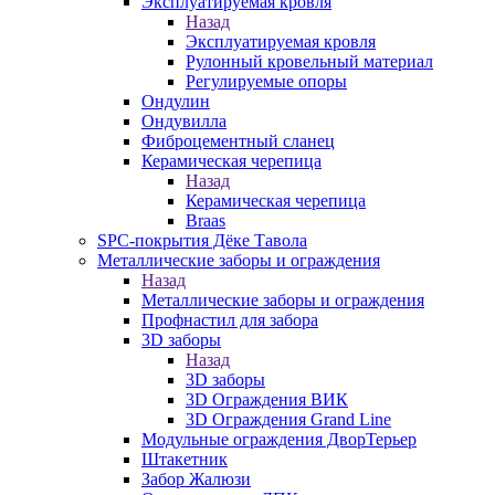
Эксплуатируемая кровля
Назад
Эксплуатируемая кровля
Рулонный кровельный материал
Регулируемые опоры
Ондулин
Ондувилла
Фиброцементный сланец
Керамическая черепица
Назад
Керамическая черепица
Braas
SPC-покрытия Дёке Тавола
Металлические заборы и ограждения
Назад
Металлические заборы и ограждения
Профнастил для забора
3D заборы
Назад
3D заборы
3D Ограждения ВИК
3D Ограждения Grand Line
Модульные ограждения ДворТерьер
Штакетник
Забор Жалюзи