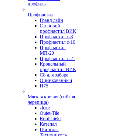
профиль
Профнастил
Гранд лайн
Стеновой
профнастил ВИК
Профнастил с-8
Профнастил с-10
Профнастил
МП-20
Профнастил с-21
Кровельный
профнастил ВИК
С8 для забора
Оцинкованный
Н75
Мягкая кровля (гибкая
черепица)
Деке
Quiet-Tile
Roofshield
Катепал
Шинглас
Технониколь