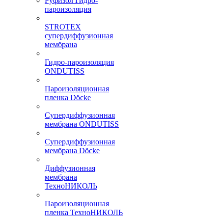
Руфизол Гидро-
пароизоляция
STROTEX
супердиффузионная
мембрана
Гидро-пароизоляция
ONDUTISS
Пароизоляционная
пленка Döcke
Супердиффузионная
мембрана ONDUTISS
Супердиффузионная
мембрана Döcke
Диффузионная
мембрана
ТехноНИКОЛЬ
Пароизоляционная
пленка ТехноНИКОЛЬ