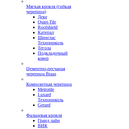
Мягкая кровля (гибкая
черепица)
Деке
Quiet-Tile
Roofshield
Катепал
Шинглас
Технониколь
Тегола
Подкладочный
ковер
Цементно-песчаная
черепица Braas
Композитная черепица
Metrotile
Luxard
Технониколь
Gerard
Фальцевая кровля
Гранд лайн
ВИК