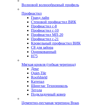
Волновой волнообразный профиль
Профнастил
Гранд лайн
Стеновой профнастил ВИК
Профнастил с-8
Профнастил с-10
Профнастил МП-20
Профнастил с-21
Кровельный профнастил ВИК
С8 для забора
Оцинкованный
Н75
Мягкая кровля (гибкая черепица)
Деке
Quiet-Tile
Roofshield
Катепал
Шинглас Технониколь
Тегола
Подкладочный ковер
Цементно-песчаная черепица Braas