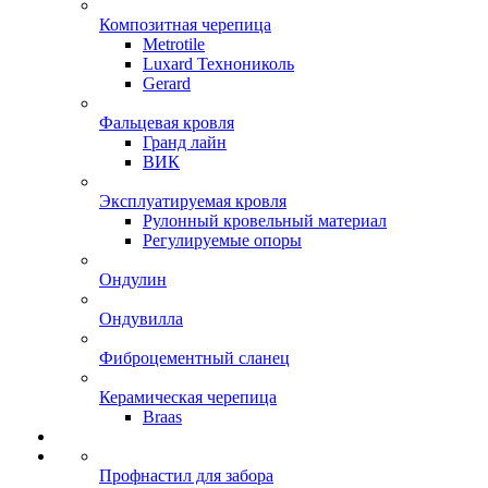
Композитная черепица
Metrotile
Luxard Технониколь
Gerard
Фальцевая кровля
Гранд лайн
ВИК
Эксплуатируемая кровля
Рулонный кровельный материал
Регулируемые опоры
Ондулин
Ондувилла
Фиброцементный сланец
Керамическая черепица
Braas
Профнастил для забора