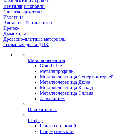
Комплектация кровли
Вентиляция кровли
Снегозадержатели
Изоляция
Элементы безопасности
Крепеж
Дымоходы
Древесно-плитные материалы
Террасная доска ДПК
Металлочерепица
Grand Line
Металлпрофиль
Металлочерепица Супермонтеррей
Металлочерепица Дюна
Металлочерепица Каскад
Металлочерепица Эллада
Аквасистем
Плоский лист
Шифер
Шифер волновой
Шифер плоский