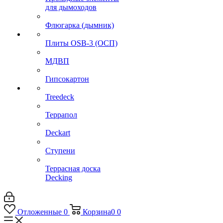
для дымоходов
Флюгарка (дымник)
Плиты OSB-3 (ОСП)
МДВП
Гипсокартон
Treedeck
Террапол
Deckart
Ступени
Террасная доска
Decking
Отложенные
0
Корзина
0
0