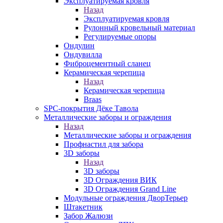
Эксплуатируемая кровля
Назад
Эксплуатируемая кровля
Рулонный кровельный материал
Регулируемые опоры
Ондулин
Ондувилла
Фиброцементный сланец
Керамическая черепица
Назад
Керамическая черепица
Braas
SPC-покрытия Дёке Тавола
Металлические заборы и ограждения
Назад
Металлические заборы и ограждения
Профнастил для забора
3D заборы
Назад
3D заборы
3D Ограждения ВИК
3D Ограждения Grand Line
Модульные ограждения ДворТерьер
Штакетник
Забор Жалюзи