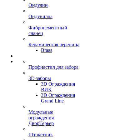
Ондулин
Ондувилла
Фиброцементный
сланец
Керамическая черепица
Braas
Профнастил для забора
3D заборы
3D Ограждения
ВИК
3D Ограждения
Grand Line
Модульные
ограждения
ДворТерьер
Штакетник