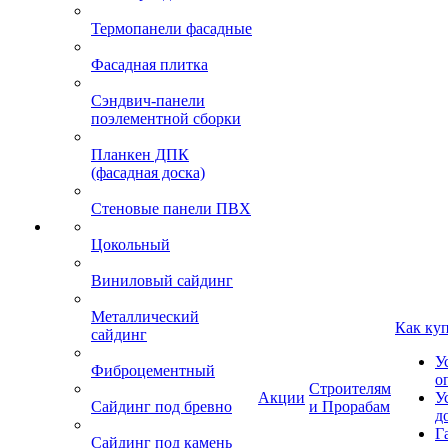
Термопанели фасадные
Фасадная плитка
Сэндвич-панели
поэлементной сборки
Планкен ДПК
(фасадная доска)
Стеновые панели ПВХ
Цокольный
Виниловый сайдинг
Металлический
Как ку
сайдинг
У
Фиброцементный
о
Строителям
Акции
У
Сайдинг под бревно
и Прорабам
д
Г
Сайдинг под камень