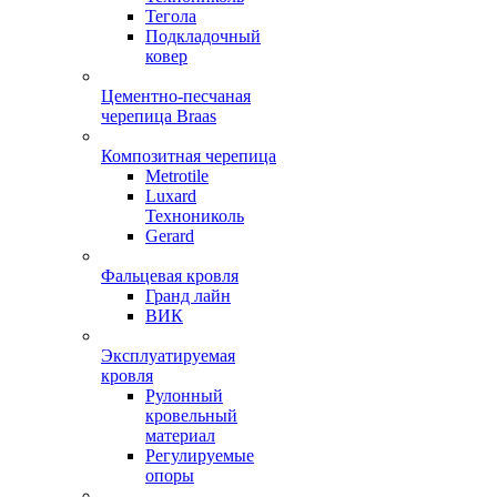
Тегола
Подкладочный
ковер
Цементно-песчаная
черепица Braas
Композитная черепица
Metrotile
Luxard
Технониколь
Gerard
Фальцевая кровля
Гранд лайн
ВИК
Эксплуатируемая
кровля
Рулонный
кровельный
материал
Регулируемые
опоры