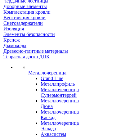
Чердачные лестницы
Доборные элементы
Комплектация кровли
Вентиляция кровли
Снегозадержатели
Изоляция
Элементы безопасности
Крепеж
Дымоходы
Древесно-плитные материалы
Террасная доска ДПК
Металлочерепица
Grand Line
Металлпрофиль
Металлочерепица
Супермонтеррей
Металлочерепица
Дюна
Металлочерепица
Каскад
Металлочерепица
Эллада
Аквасистем