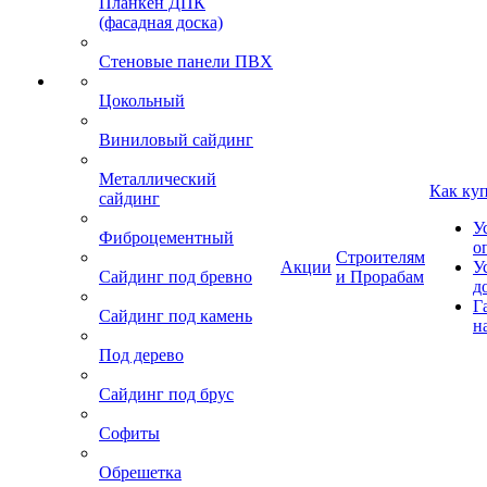
Планкен ДПК
(фасадная доска)
Стеновые панели ПВХ
Цокольный
Виниловый сайдинг
Металлический
Как ку
сайдинг
У
Фиброцементный
о
Строителям
Акции
У
Сайдинг под бревно
и Прорабам
д
Г
Сайдинг под камень
н
Под дерево
Сайдинг под брус
Софиты
Обрешетка