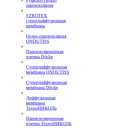
Руфизол Гидро-
пароизоляция
STROTEX
супердиффузионная
мембрана
Гидро-пароизоляция
ONDUTISS
Пароизоляционная
пленка Döcke
Супердиффузионная
мембрана ONDUTISS
Супердиффузионная
мембрана Döcke
Диффузионная
мембрана
ТехноНИКОЛЬ
Пароизоляционная
пленка ТехноНИКОЛЬ