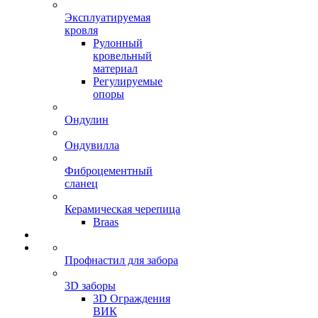
Эксплуатируемая
кровля
Рулонный
кровельный
материал
Регулируемые
опоры
Ондулин
Ондувилла
Фиброцементный
сланец
Керамическая черепица
Braas
Профнастил для забора
3D заборы
3D Ограждения
ВИК