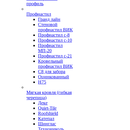
профиль
Профнастил
Гранд лайн
Стеновой
профнастил ВИК
Профнастил с-8
Профнастил с-10
Профнастил
МП-20
Профнастил с-21
Кровельный
профнастил ВИК
С8 для забора
Оцинкованный
Н75
Мягкая кровля (гибкая
черепица)
Деке
Quiet-Tile
Roofshield
Катепал
Шинглас
Технониколь