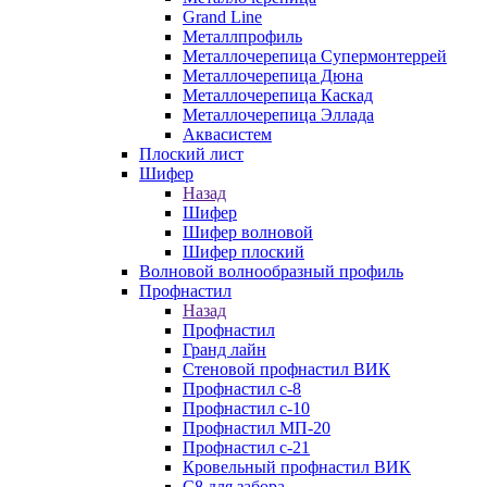
Grand Line
Металлпрофиль
Металлочерепица Супермонтеррей
Металлочерепица Дюна
Металлочерепица Каскад
Металлочерепица Эллада
Аквасистем
Плоский лист
Шифер
Назад
Шифер
Шифер волновой
Шифер плоский
Волновой волнообразный профиль
Профнастил
Назад
Профнастил
Гранд лайн
Стеновой профнастил ВИК
Профнастил с-8
Профнастил с-10
Профнастил МП-20
Профнастил с-21
Кровельный профнастил ВИК
С8 для забора