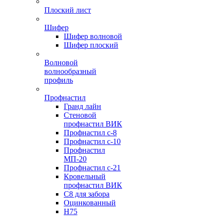
Плоский лист
Шифер
Шифер волновой
Шифер плоский
Волновой
волнообразный
профиль
Профнастил
Гранд лайн
Стеновой
профнастил ВИК
Профнастил с-8
Профнастил с-10
Профнастил
МП-20
Профнастил с-21
Кровельный
профнастил ВИК
С8 для забора
Оцинкованный
Н75