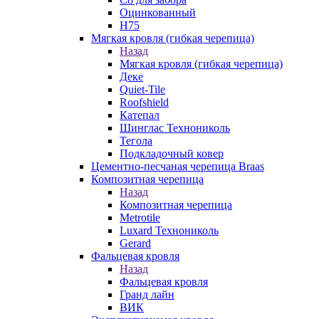
Оцинкованный
Н75
Мягкая кровля (гибкая черепица)
Назад
Мягкая кровля (гибкая черепица)
Деке
Quiet-Tile
Roofshield
Катепал
Шинглас Технониколь
Тегола
Подкладочный ковер
Цементно-песчаная черепица Braas
Композитная черепица
Назад
Композитная черепица
Metrotile
Luxard Технониколь
Gerard
Фальцевая кровля
Назад
Фальцевая кровля
Гранд лайн
ВИК