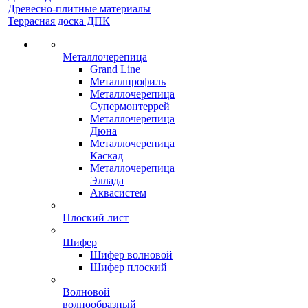
Древесно-плитные материалы
Террасная доска ДПК
Металлочерепица
Grand Line
Металлпрофиль
Металлочерепица
Супермонтеррей
Металлочерепица
Дюна
Металлочерепица
Каскад
Металлочерепица
Эллада
Аквасистем
Плоский лист
Шифер
Шифер волновой
Шифер плоский
Волновой
волнообразный