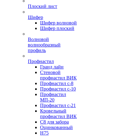
Плоский лист
Шифер
Шифер волновой
Шифер плоский
Волновой
волнообразный
профиль
Профнастил
Гранд лайн
Стеновой
профнастил ВИК
Профнастил с-8
Профнастил с-10
Профнастил
МП-20
Профнастил с-21
Кровельный
профнастил ВИК
С8 для забора
Оцинкованный
Н75