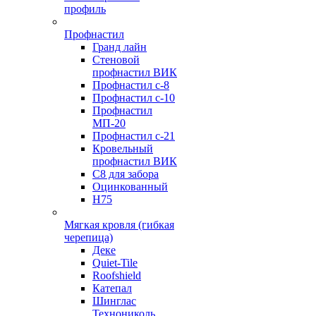
профиль
Профнастил
Гранд лайн
Стеновой
профнастил ВИК
Профнастил с-8
Профнастил с-10
Профнастил
МП-20
Профнастил с-21
Кровельный
профнастил ВИК
С8 для забора
Оцинкованный
Н75
Мягкая кровля (гибкая
черепица)
Деке
Quiet-Tile
Roofshield
Катепал
Шинглас
Технониколь