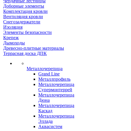
Чердачные лестницы
Доборные элементы
Комплектация кровли
Вентиляция кровли
Снегозадержатели
Изоляция
Элементы безопасности
Крепеж
Дымоходы
Древесно-плитные материалы
Террасная доска ДПК
Металлочерепица
Grand Line
Металлпрофиль
Металлочерепица
Супермонтеррей
Металлочерепица
Дюна
Металлочерепица
Каскад
Металлочерепица
Эллада
Аквасистем