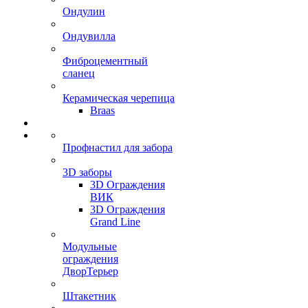
Ондулин
Ондувилла
Фиброцементный
сланец
Керамическая черепица
Braas
Профнастил для забора
3D заборы
3D Ограждения
ВИК
3D Ограждения
Grand Line
Модульные
ограждения
ДворТерьер
Штакетник