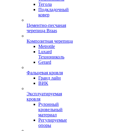
Тегола
Подкладочный
ковер
Цементно-песчаная
черепица Braas
Композитная черепица
Metrotile
Luxard
Технониколь
Gerard
Фальцевая кровля
Гранд лайн
ВИК
Эксплуатируемая
кровля
Рулонный
кровельный
материал
Регулируемые
опоры