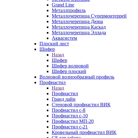
Grand Line
Металлпрофиль
Металлочерепица Супермонтеррей
Металлочерепица Дюна
Металлочерепица Каскад
Металлочерепица Эллада
Аквасистем
Плоский лист
Шифер
Назад
Шифер
Шифер волновой
Шифер плоский
Волновой волнообразный профиль
Профнастил
Назад
Профнастил
Гранд лайн
Стеновой профнастил ВИК
Профнастил с-8
Профнастил с-10
Профнастил МП-20
Профнастил с-21
Кровельный профнастил ВИК
С8 для забора