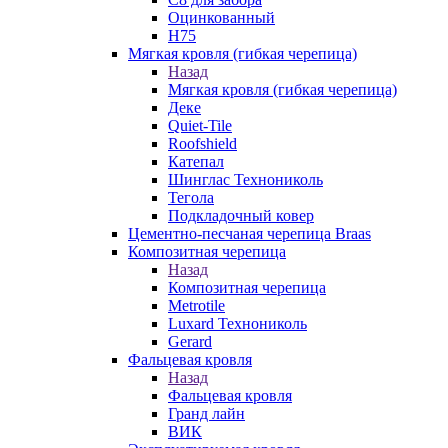
Оцинкованный
Н75
Мягкая кровля (гибкая черепица)
Назад
Мягкая кровля (гибкая черепица)
Деке
Quiet-Tile
Roofshield
Катепал
Шинглас Технониколь
Тегола
Подкладочный ковер
Цементно-песчаная черепица Braas
Композитная черепица
Назад
Композитная черепица
Metrotile
Luxard Технониколь
Gerard
Фальцевая кровля
Назад
Фальцевая кровля
Гранд лайн
ВИК