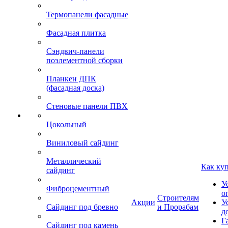
Термопанели фасадные
Фасадная плитка
Сэндвич-панели
поэлементной сборки
Планкен ДПК
(фасадная доска)
Стеновые панели ПВХ
Цокольный
Виниловый сайдинг
Металлический
Как ку
сайдинг
У
Фиброцементный
о
Строителям
Акции
У
Сайдинг под бревно
и Прорабам
д
Г
Сайдинг под камень