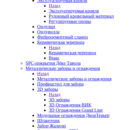
Эксплуатируемая кровля
Назад
Эксплуатируемая кровля
Рулонный кровельный материал
Регулируемые опоры
Ондулин
Ондувилла
Фиброцементный сланец
Керамическая черепица
Назад
Керамическая черепица
Braas
SPC-покрытия Дёке Тавола
Металлические заборы и ограждения
Назад
Металлические заборы и ограждения
Профнастил для забора
3D заборы
Назад
3D заборы
3D Ограждения ВИК
3D Ограждения Grand Line
Модульные ограждения ДворТерьер
Штакетник
Забор Жалюзи