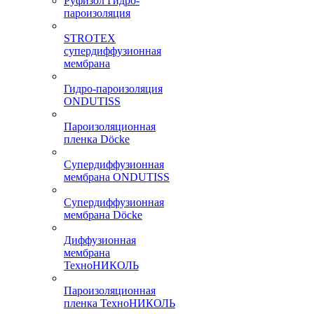
Руфизол Гидро-
пароизоляция
STROTEX
супердиффузионная
мембрана
Гидро-пароизоляция
ONDUTISS
Пароизоляционная
пленка Döcke
Супердиффузионная
мембрана ONDUTISS
Супердиффузионная
мембрана Döcke
Диффузионная
мембрана
ТехноНИКОЛЬ
Пароизоляционная
пленка ТехноНИКОЛЬ