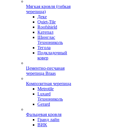
Мягкая кровля (гибкая
черепица)
Деке
Quiet-Tile
Roofshield
Катепал
Шинглас
Технониколь
Тегола
Подкладочный
ковер
Цементно-песчаная
черепица Braas
Композитная черепица
Metrotile
Luxard
Технониколь
Gerard
Фальцевая кровля
Гранд лайн
ВИК