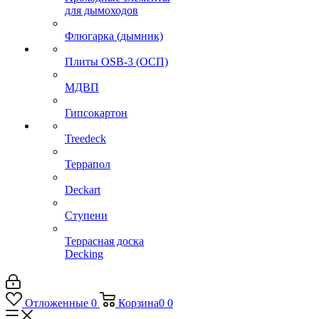
для дымоходов
Флюгарка (дымник)
Плиты OSB-3 (ОСП)
МДВП
Гипсокартон
Treedeck
Террапол
Deckart
Ступени
Террасная доска
Decking
Отложенные
0
Корзина
0
0