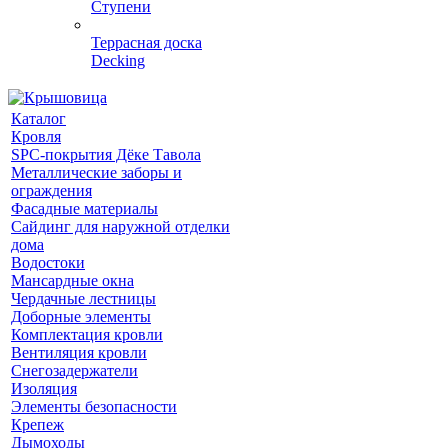
Ступени
Террасная доска
Decking
Каталог
Кровля
SPC-покрытия Дёке Тавола
Металлические заборы и
ограждения
Фасадные материалы
Сайдинг для наружной отделки
дома
Водостоки
Мансардные окна
Чердачные лестницы
Доборные элементы
Комплектация кровли
Вентиляция кровли
Снегозадержатели
Изоляция
Элементы безопасности
Крепеж
Дымоходы