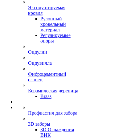
Эксплуатируемая
кровля
Рулонный
кровельный
материал
Регулируемые
опоры
Ондулин
Ондувилла
Фиброцементный
сланец
Керамическая черепица
Braas
Профнастил для забора
3D заборы
3D Ограждения
ВИК