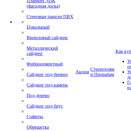
Планкен ДПК
(фасадная доска)
Стеновые панели ПВХ
Цокольный
Виниловый сайдинг
Металлический
Как ку
сайдинг
У
Фиброцементный
о
Строителям
Акции
У
Сайдинг под бревно
и Прорабам
д
Г
Сайдинг под камень
н
Под дерево
Сайдинг под брус
Софиты
Обрешетка