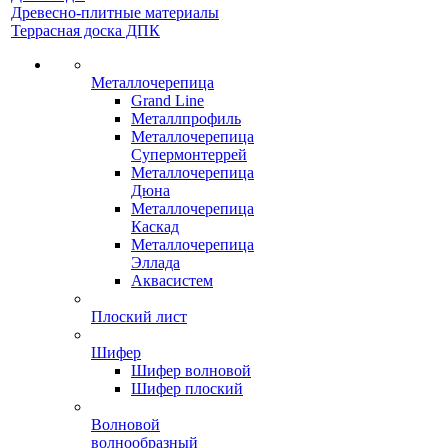
Древесно-плитные материалы
Террасная доска ДПК
Металлочерепица
Grand Line
Металлпрофиль
Металлочерепица
Супермонтеррей
Металлочерепица
Дюна
Металлочерепица
Каскад
Металлочерепица
Эллада
Аквасистем
Плоский лист
Шифер
Шифер волновой
Шифер плоский
Волновой
волнообразный