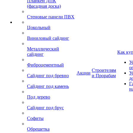
Планкен ДПК
(фасадная доска)
Стеновые панели ПВХ
Цокольный
Виниловый сайдинг
Металлический
Как ку
сайдинг
У
Фиброцементный
о
Строителям
Акции
У
Сайдинг под бревно
и Прорабам
д
Г
Сайдинг под камень
н
Под дерево
Сайдинг под брус
Софиты
Обрешетка