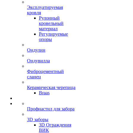
Эксплуатируемая
кровля
Рулонный
кровельный
материал
Регулируемые
опоры
Ондулин
Ондувилла
Фиброцементный
сланец
Керамическая черепица
Braas
Профнастил для забора
3D заборы
3D Ограждения
ВИК