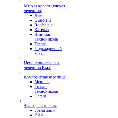
Мягкая кровля (гибкая
черепица)
Деке
Quiet-Tile
Roofshield
Катепал
Шинглас
Технониколь
Тегола
Подкладочный
ковер
Цементно-песчаная
черепица Braas
Композитная черепица
Metrotile
Luxard
Технониколь
Gerard
Фальцевая кровля
Гранд лайн
ВИК