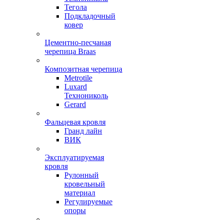
Тегола
Подкладочный
ковер
Цементно-песчаная
черепица Braas
Композитная черепица
Metrotile
Luxard
Технониколь
Gerard
Фальцевая кровля
Гранд лайн
ВИК
Эксплуатируемая
кровля
Рулонный
кровельный
материал
Регулируемые
опоры