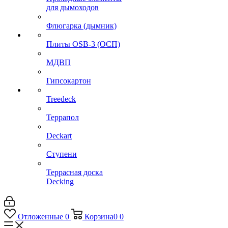
для дымоходов
Флюгарка (дымник)
Плиты OSB-3 (ОСП)
МДВП
Гипсокартон
Treedeck
Террапол
Deckart
Ступени
Террасная доска
Decking
Отложенные
0
Корзина
0
0