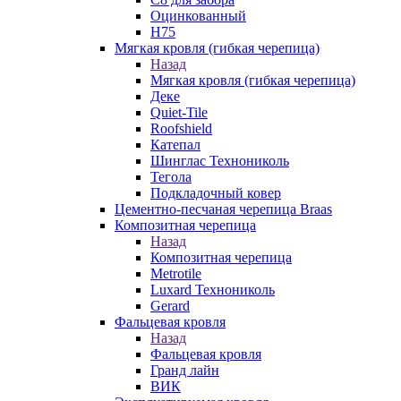
Оцинкованный
Н75
Мягкая кровля (гибкая черепица)
Назад
Мягкая кровля (гибкая черепица)
Деке
Quiet-Tile
Roofshield
Катепал
Шинглас Технониколь
Тегола
Подкладочный ковер
Цементно-песчаная черепица Braas
Композитная черепица
Назад
Композитная черепица
Metrotile
Luxard Технониколь
Gerard
Фальцевая кровля
Назад
Фальцевая кровля
Гранд лайн
ВИК