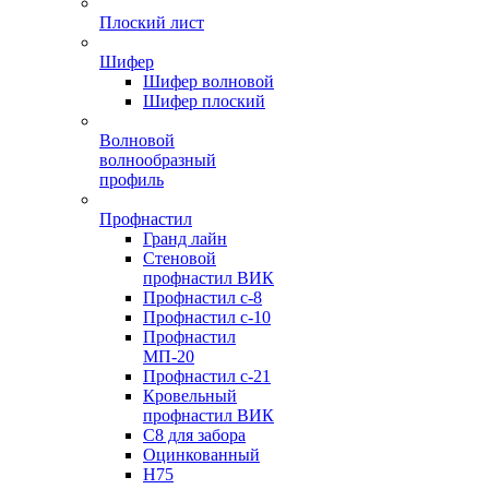
Плоский лист
Шифер
Шифер волновой
Шифер плоский
Волновой
волнообразный
профиль
Профнастил
Гранд лайн
Стеновой
профнастил ВИК
Профнастил с-8
Профнастил с-10
Профнастил
МП-20
Профнастил с-21
Кровельный
профнастил ВИК
С8 для забора
Оцинкованный
Н75