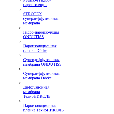
Руфизол Гидро-
пароизоляция
STROTEX
супердиффузионная
мембрана
Гидро-пароизоляция
ONDUTISS
Пароизоляционная
пленка Döcke
Супердиффузионная
мембрана ONDUTISS
Супердиффузионная
мембрана Döcke
Диффузионная
мембрана
ТехноНИКОЛЬ
Пароизоляционная
пленка ТехноНИКОЛЬ