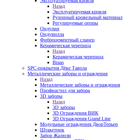
Эксплуатируемая кровля
Назад
Эксплуатируемая кровля
Рулонный кровельный материал
Регулируемые опоры
Ондулин
Ондувилла
Фиброцементный сланец
Керамическая черепица
Назад
Керамическая черепица
Braas
SPC-покрытия Дёке Тавола
Металлические заборы и ограждения
Назад
Металлические заборы и ограждения
Профнастил для забора
3D заборы
Назад
3D заборы
3D Ограждения ВИК
3D Ограждения Grand Line
Модульные ограждения ДворТерьер
Штакетник
Забор Жалюзи