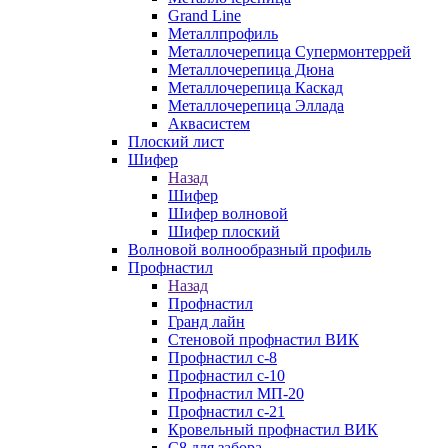
Grand Line
Металлпрофиль
Металлочерепица Супермонтеррей
Металлочерепица Дюна
Металлочерепица Каскад
Металлочерепица Эллада
Аквасистем
Плоский лист
Шифер
Назад
Шифер
Шифер волновой
Шифер плоский
Волновой волнообразный профиль
Профнастил
Назад
Профнастил
Гранд лайн
Стеновой профнастил ВИК
Профнастил с-8
Профнастил с-10
Профнастил МП-20
Профнастил с-21
Кровельный профнастил ВИК
С8 для забора