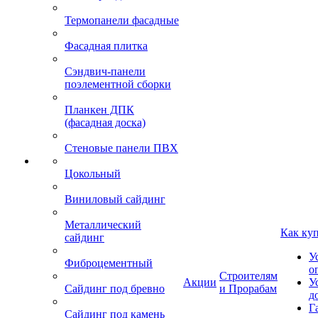
Термопанели фасадные
Фасадная плитка
Сэндвич-панели
поэлементной сборки
Планкен ДПК
(фасадная доска)
Стеновые панели ПВХ
Цокольный
Виниловый сайдинг
Металлический
Как ку
сайдинг
У
Фиброцементный
о
Строителям
Акции
У
Сайдинг под бревно
и Прорабам
д
Г
Сайдинг под камень