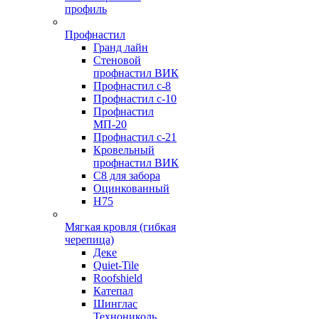
профиль
Профнастил
Гранд лайн
Стеновой
профнастил ВИК
Профнастил с-8
Профнастил с-10
Профнастил
МП-20
Профнастил с-21
Кровельный
профнастил ВИК
С8 для забора
Оцинкованный
Н75
Мягкая кровля (гибкая
черепица)
Деке
Quiet-Tile
Roofshield
Катепал
Шинглас
Технониколь