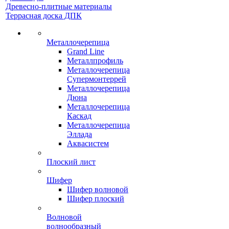
Древесно-плитные материалы
Террасная доска ДПК
Металлочерепица
Grand Line
Металлпрофиль
Металлочерепица
Супермонтеррей
Металлочерепица
Дюна
Металлочерепица
Каскад
Металлочерепица
Эллада
Аквасистем
Плоский лист
Шифер
Шифер волновой
Шифер плоский
Волновой
волнообразный