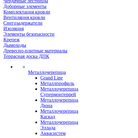
Чердачные лестницы
Доборные элементы
Комплектация кровли
Вентиляция кровли
Снегозадержатели
Изоляция
Элементы безопасности
Крепеж
Дымоходы
Древесно-плитные материалы
Террасная доска ДПК
Металлочерепица
Grand Line
Металлпрофиль
Металлочерепица
Супермонтеррей
Металлочерепица
Дюна
Металлочерепица
Каскад
Металлочерепица
Эллада
Аквасистем