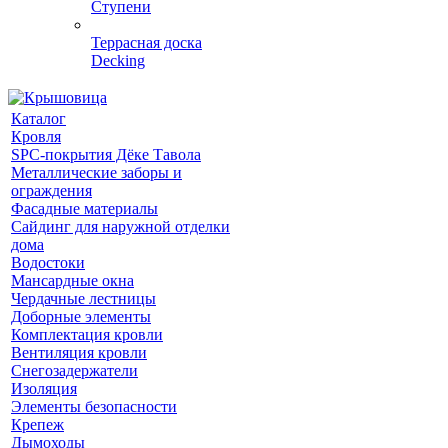
Ступени
Террасная доска
Decking
Каталог
Кровля
SPC-покрытия Дёке Тавола
Металлические заборы и
ограждения
Фасадные материалы
Сайдинг для наружной отделки
дома
Водостоки
Мансардные окна
Чердачные лестницы
Доборные элементы
Комплектация кровли
Вентиляция кровли
Снегозадержатели
Изоляция
Элементы безопасности
Крепеж
Дымоходы