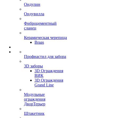
Ондулин
Ондувилла
Фиброцементный
сланец
Керамическая черепица
Braas
Профнастил для забора
3D заборы
3D Ограждения
ВИК
3D Ограждения
Grand Line
Модульные
ограждения
ДворТерьер
Штакетник