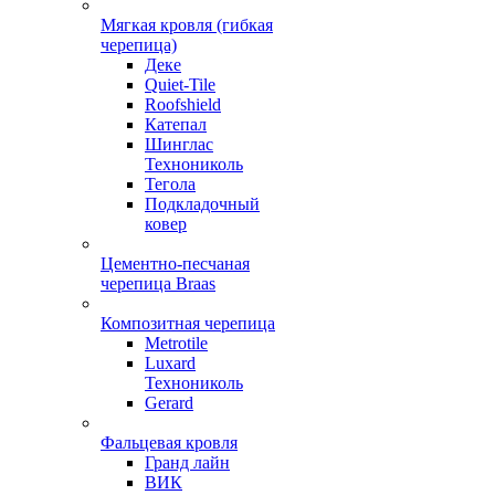
Мягкая кровля (гибкая
черепица)
Деке
Quiet-Tile
Roofshield
Катепал
Шинглас
Технониколь
Тегола
Подкладочный
ковер
Цементно-песчаная
черепица Braas
Композитная черепица
Metrotile
Luxard
Технониколь
Gerard
Фальцевая кровля
Гранд лайн
ВИК