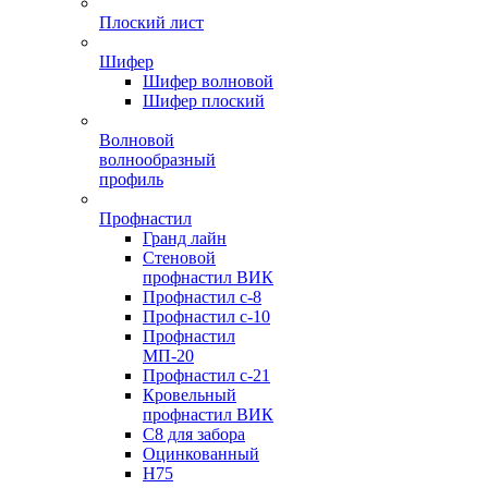
Плоский лист
Шифер
Шифер волновой
Шифер плоский
Волновой
волнообразный
профиль
Профнастил
Гранд лайн
Стеновой
профнастил ВИК
Профнастил с-8
Профнастил с-10
Профнастил
МП-20
Профнастил с-21
Кровельный
профнастил ВИК
С8 для забора
Оцинкованный
Н75