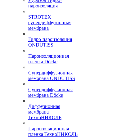
Руфизол Гидро-
пароизоляция
STROTEX
супердиффузионная
мембрана
Гидро-пароизоляция
ONDUTISS
Пароизоляционная
пленка Döcke
Супердиффузионная
мембрана ONDUTISS
Супердиффузионная
мембрана Döcke
Диффузионная
мембрана
ТехноНИКОЛЬ
Пароизоляционная
пленка ТехноНИКОЛЬ