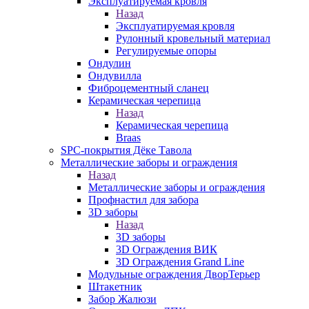
Эксплуатируемая кровля
Назад
Эксплуатируемая кровля
Рулонный кровельный материал
Регулируемые опоры
Ондулин
Ондувилла
Фиброцементный сланец
Керамическая черепица
Назад
Керамическая черепица
Braas
SPC-покрытия Дёке Тавола
Металлические заборы и ограждения
Назад
Металлические заборы и ограждения
Профнастил для забора
3D заборы
Назад
3D заборы
3D Ограждения ВИК
3D Ограждения Grand Line
Модульные ограждения ДворТерьер
Штакетник
Забор Жалюзи