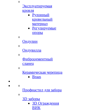
Эксплуатируемая
кровля
Рулонный
кровельный
материал
Регулируемые
опоры
Ондулин
Ондувилла
Фиброцементный
сланец
Керамическая черепица
Braas
Профнастил для забора
3D заборы
3D Ограждения
ВИК