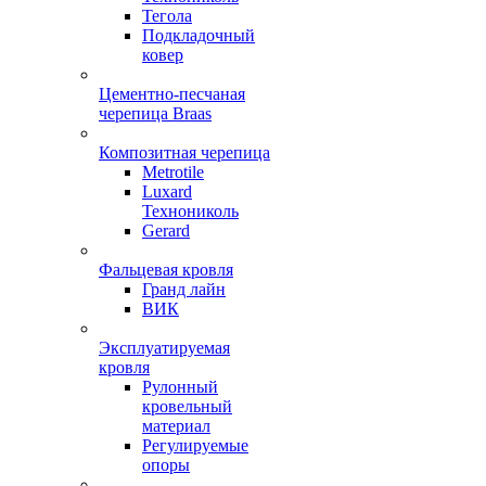
Тегола
Подкладочный
ковер
Цементно-песчаная
черепица Braas
Композитная черепица
Metrotile
Luxard
Технониколь
Gerard
Фальцевая кровля
Гранд лайн
ВИК
Эксплуатируемая
кровля
Рулонный
кровельный
материал
Регулируемые
опоры