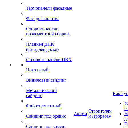
Термопанели фасадные
Фасадная плитка
Сэндвич-панели
поэлементной сборки
Планкен ДПК
(фасадная доска)
Стеновые панели ПВХ
Цокольный
Виниловый сайдинг
Металлический
Как ку
сайдинг
У
Фиброцементный
о
Строителям
Акции
У
Сайдинг под бревно
и Прорабам
д
Г
Сайдинг под камень