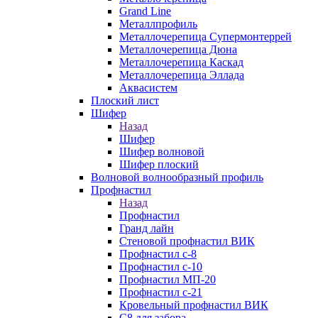
Grand Line
Металлпрофиль
Металлочерепица Супермонтеррей
Металлочерепица Дюна
Металлочерепица Каскад
Металлочерепица Эллада
Аквасистем
Плоский лист
Шифер
Назад
Шифер
Шифер волновой
Шифер плоский
Волновой волнообразный профиль
Профнастил
Назад
Профнастил
Гранд лайн
Стеновой профнастил ВИК
Профнастил с-8
Профнастил с-10
Профнастил МП-20
Профнастил с-21
Кровельный профнастил ВИК
С8 для забора