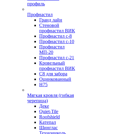
профиль
Профнастил
Гранд лайн
Стеновой
профнастил ВИК
Профнастил с-8
Профнастил с-10
Профнастил
МП-20
Профнастил с-21
Кровельный
профнастил ВИК
С8 для забора
Оцинкованный
Н75
Мягкая кровля (гибкая
черепица)
Деке
Quiet-Tile
Roofshield
Катепал
Шинглас
Технониколь