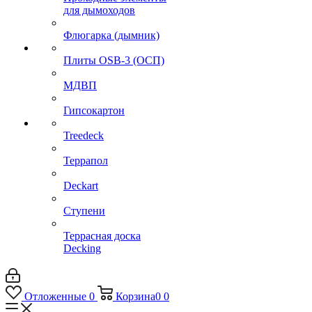
для дымоходов
Флюгарка (дымник)
Плиты OSB-3 (ОСП)
МДВП
Гипсокартон
Treedeck
Террапол
Deckart
Ступени
Террасная доска
Decking
Отложенные
0
Корзина
0
0