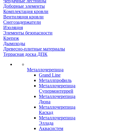
Чердачные лестницы
Доборные элементы
Комплектация кровли
Вентиляция кровли
Снегозадержатели
Изоляция
Элементы безопасности
Крепеж
Дымоходы
Древесно-плитные материалы
Террасная доска ДПК
Металлочерепица
Grand Line
Металлпрофиль
Металлочерепица
Супермонтеррей
Металлочерепица
Дюна
Металлочерепица
Каскад
Металлочерепица
Эллада
Аквасистем