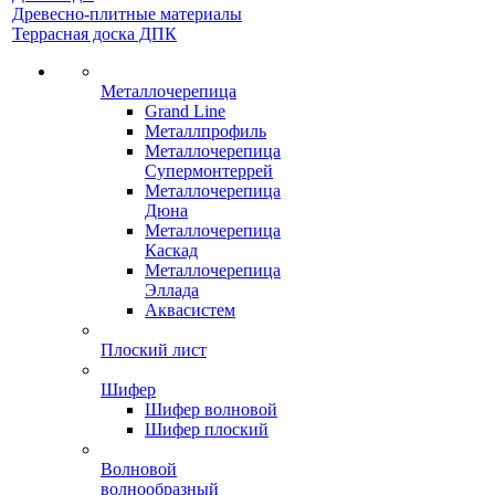
Древесно-плитные материалы
Террасная доска ДПК
Металлочерепица
Grand Line
Металлпрофиль
Металлочерепица
Супермонтеррей
Металлочерепица
Дюна
Металлочерепица
Каскад
Металлочерепица
Эллада
Аквасистем
Плоский лист
Шифер
Шифер волновой
Шифер плоский
Волновой
волнообразный