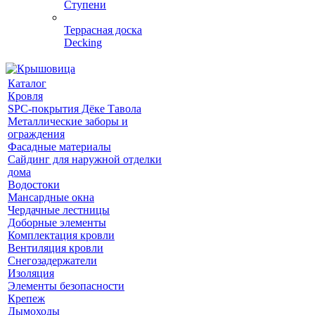
Ступени
Террасная доска
Decking
Каталог
Кровля
SPC-покрытия Дёке Тавола
Металлические заборы и
ограждения
Фасадные материалы
Сайдинг для наружной отделки
дома
Водостоки
Мансардные окна
Чердачные лестницы
Доборные элементы
Комплектация кровли
Вентиляция кровли
Снегозадержатели
Изоляция
Элементы безопасности
Крепеж
Дымоходы