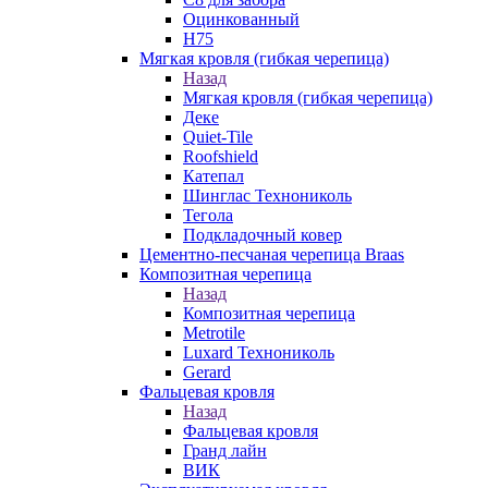
Оцинкованный
Н75
Мягкая кровля (гибкая черепица)
Назад
Мягкая кровля (гибкая черепица)
Деке
Quiet-Tile
Roofshield
Катепал
Шинглас Технониколь
Тегола
Подкладочный ковер
Цементно-песчаная черепица Braas
Композитная черепица
Назад
Композитная черепица
Metrotile
Luxard Технониколь
Gerard
Фальцевая кровля
Назад
Фальцевая кровля
Гранд лайн
ВИК