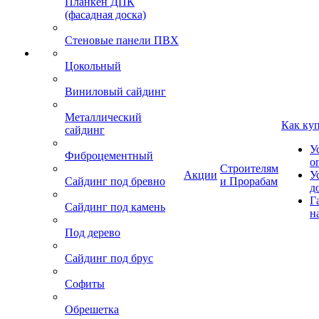
Планкен ДПК
(фасадная доска)
Стеновые панели ПВХ
Цокольный
Виниловый сайдинг
Металлический
Как ку
сайдинг
У
Фиброцементный
о
Строителям
Акции
У
Сайдинг под бревно
и Прорабам
д
Г
Сайдинг под камень
н
Под дерево
Сайдинг под брус
Софиты
Обрешетка