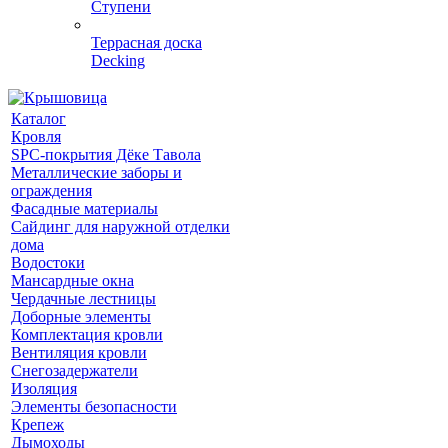
Ступени
Террасная доска
Decking
Каталог
Кровля
SPC-покрытия Дёке Тавола
Металлические заборы и
ограждения
Фасадные материалы
Сайдинг для наружной отделки
дома
Водостоки
Мансардные окна
Чердачные лестницы
Доборные элементы
Комплектация кровли
Вентиляция кровли
Снегозадержатели
Изоляция
Элементы безопасности
Крепеж
Дымоходы