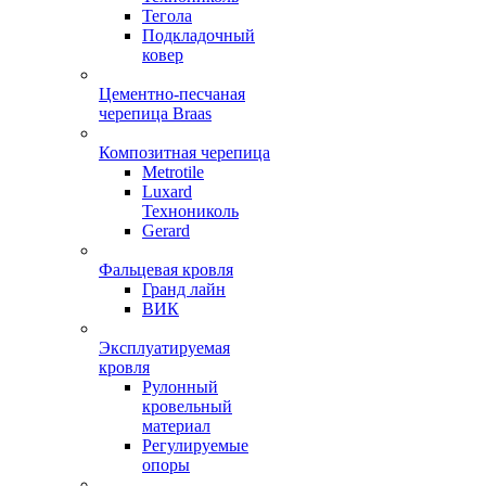
Тегола
Подкладочный
ковер
Цементно-песчаная
черепица Braas
Композитная черепица
Metrotile
Luxard
Технониколь
Gerard
Фальцевая кровля
Гранд лайн
ВИК
Эксплуатируемая
кровля
Рулонный
кровельный
материал
Регулируемые
опоры