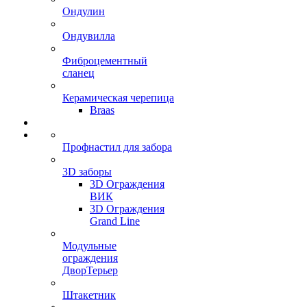
Ондулин
Ондувилла
Фиброцементный
сланец
Керамическая черепица
Braas
Профнастил для забора
3D заборы
3D Ограждения
ВИК
3D Ограждения
Grand Line
Модульные
ограждения
ДворТерьер
Штакетник