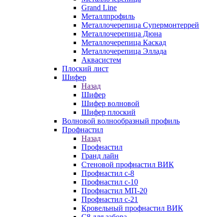
Grand Line
Металлпрофиль
Металлочерепица Супермонтеррей
Металлочерепица Дюна
Металлочерепица Каскад
Металлочерепица Эллада
Аквасистем
Плоский лист
Шифер
Назад
Шифер
Шифер волновой
Шифер плоский
Волновой волнообразный профиль
Профнастил
Назад
Профнастил
Гранд лайн
Стеновой профнастил ВИК
Профнастил с-8
Профнастил с-10
Профнастил МП-20
Профнастил с-21
Кровельный профнастил ВИК
С8 для забора