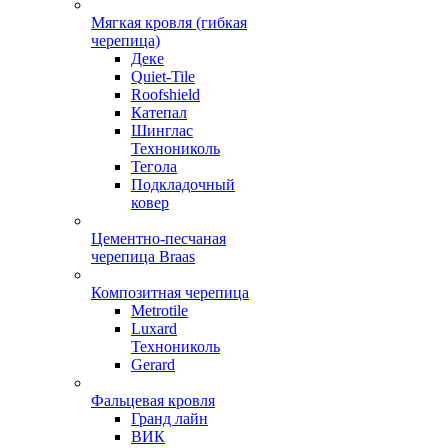
Мягкая кровля (гибкая
черепица)
Деке
Quiet-Tile
Roofshield
Катепал
Шинглас
Технониколь
Тегола
Подкладочный
ковер
Цементно-песчаная
черепица Braas
Композитная черепица
Metrotile
Luxard
Технониколь
Gerard
Фальцевая кровля
Гранд лайн
ВИК