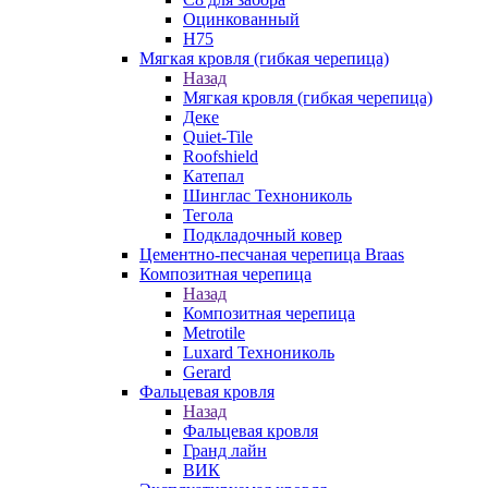
Оцинкованный
Н75
Мягкая кровля (гибкая черепица)
Назад
Мягкая кровля (гибкая черепица)
Деке
Quiet-Tile
Roofshield
Катепал
Шинглас Технониколь
Тегола
Подкладочный ковер
Цементно-песчаная черепица Braas
Композитная черепица
Назад
Композитная черепица
Metrotile
Luxard Технониколь
Gerard
Фальцевая кровля
Назад
Фальцевая кровля
Гранд лайн
ВИК