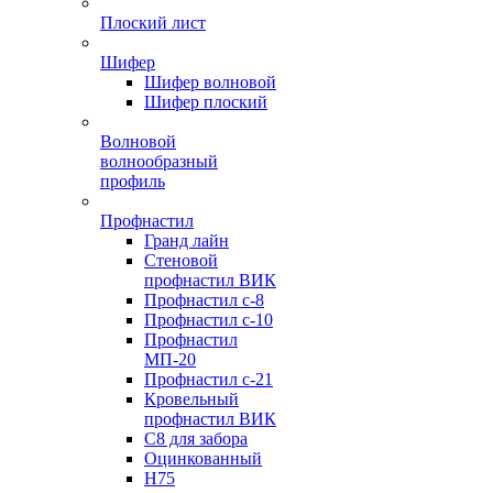
Плоский лист
Шифер
Шифер волновой
Шифер плоский
Волновой
волнообразный
профиль
Профнастил
Гранд лайн
Стеновой
профнастил ВИК
Профнастил с-8
Профнастил с-10
Профнастил
МП-20
Профнастил с-21
Кровельный
профнастил ВИК
С8 для забора
Оцинкованный
Н75