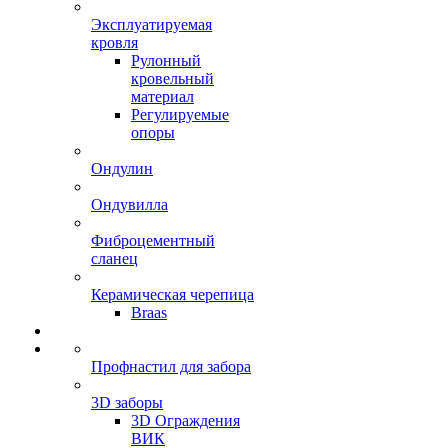
Эксплуатируемая
кровля
Рулонный
кровельный
материал
Регулируемые
опоры
Ондулин
Ондувилла
Фиброцементный
сланец
Керамическая черепица
Braas
Профнастил для забора
3D заборы
3D Ограждения
ВИК