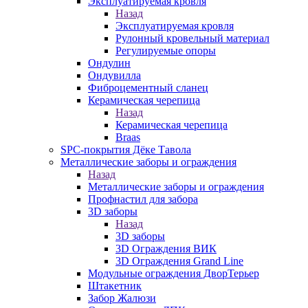
Эксплуатируемая кровля
Назад
Эксплуатируемая кровля
Рулонный кровельный материал
Регулируемые опоры
Ондулин
Ондувилла
Фиброцементный сланец
Керамическая черепица
Назад
Керамическая черепица
Braas
SPC-покрытия Дёке Тавола
Металлические заборы и ограждения
Назад
Металлические заборы и ограждения
Профнастил для забора
3D заборы
Назад
3D заборы
3D Ограждения ВИК
3D Ограждения Grand Line
Модульные ограждения ДворТерьер
Штакетник
Забор Жалюзи