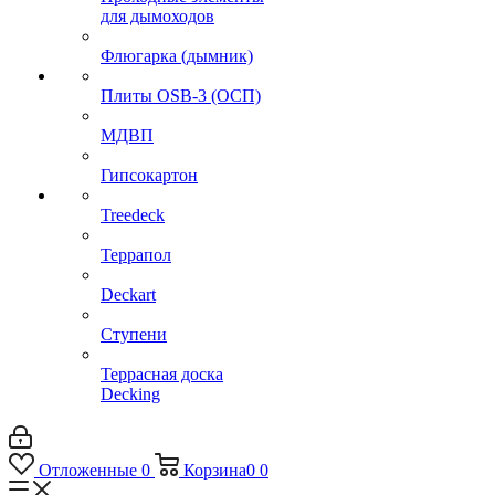
для дымоходов
Флюгарка (дымник)
Плиты OSB-3 (ОСП)
МДВП
Гипсокартон
Treedeck
Террапол
Deckart
Ступени
Террасная доска
Decking
Отложенные
0
Корзина
0
0