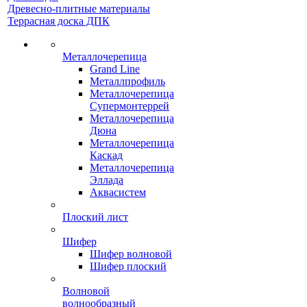
Древесно-плитные материалы
Террасная доска ДПК
Металлочерепица
Grand Line
Металлпрофиль
Металлочерепица
Супермонтеррей
Металлочерепица
Дюна
Металлочерепица
Каскад
Металлочерепица
Эллада
Аквасистем
Плоский лист
Шифер
Шифер волновой
Шифер плоский
Волновой
волнообразный