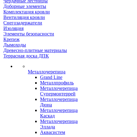
Чердачные лестницы
Доборные элементы
Комплектация кровли
Вентиляция кровли
Снегозадержатели
Изоляция
Элементы безопасности
Крепеж
Дымоходы
Древесно-плитные материалы
Террасная доска ДПК
Металлочерепица
Grand Line
Металлпрофиль
Металлочерепица
Супермонтеррей
Металлочерепица
Дюна
Металлочерепица
Каскад
Металлочерепица
Эллада
Аквасистем