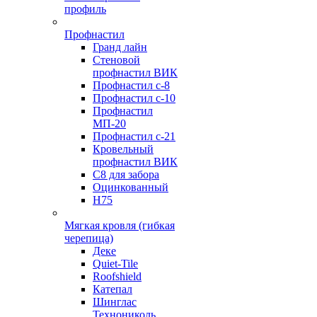
профиль
Профнастил
Гранд лайн
Стеновой
профнастил ВИК
Профнастил с-8
Профнастил с-10
Профнастил
МП-20
Профнастил с-21
Кровельный
профнастил ВИК
С8 для забора
Оцинкованный
Н75
Мягкая кровля (гибкая
черепица)
Деке
Quiet-Tile
Roofshield
Катепал
Шинглас
Технониколь