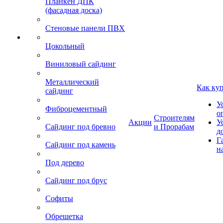
Планкен ДПК
(фасадная доска)
Стеновые панели ПВХ
Цокольный
Виниловый сайдинг
Металлический
Как ку
сайдинг
У
Фиброцементный
о
Строителям
Акции
У
Сайдинг под бревно
и Прорабам
д
Г
Сайдинг под камень
н
Под дерево
Сайдинг под брус
Софиты
Обрешетка