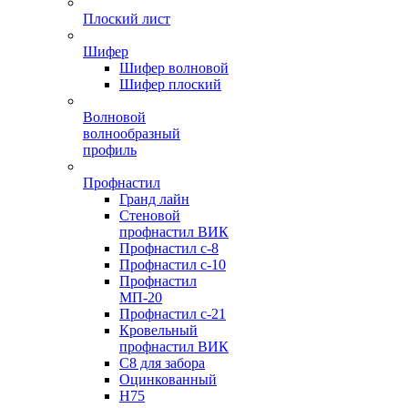
Плоский лист
Шифер
Шифер волновой
Шифер плоский
Волновой
волнообразный
профиль
Профнастил
Гранд лайн
Стеновой
профнастил ВИК
Профнастил с-8
Профнастил с-10
Профнастил
МП-20
Профнастил с-21
Кровельный
профнастил ВИК
С8 для забора
Оцинкованный
Н75