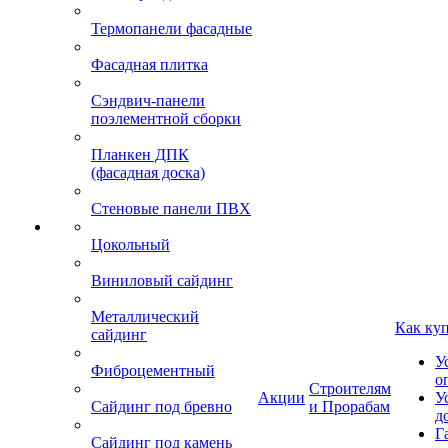
Термопанели фасадные
Фасадная плитка
Сэндвич-панели
поэлементной сборки
Планкен ДПК
(фасадная доска)
Стеновые панели ПВХ
Цокольный
Виниловый сайдинг
Металлический
Как ку
сайдинг
У
Фиброцементный
о
Строителям
Акции
У
Сайдинг под бревно
и Прорабам
д
Г
Сайдинг под камень