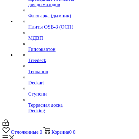
для дымоходов
Флюгарка (дымник)
Плиты OSB-3 (ОСП)
МДВП
Гипсокартон
Treedeck
Террапол
Deckart
Ступени
Террасная доска
Decking
Отложенные
0
Корзина
0
0