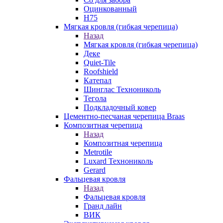
Оцинкованный
Н75
Мягкая кровля (гибкая черепица)
Назад
Мягкая кровля (гибкая черепица)
Деке
Quiet-Tile
Roofshield
Катепал
Шинглас Технониколь
Тегола
Подкладочный ковер
Цементно-песчаная черепица Braas
Композитная черепица
Назад
Композитная черепица
Metrotile
Luxard Технониколь
Gerard
Фальцевая кровля
Назад
Фальцевая кровля
Гранд лайн
ВИК