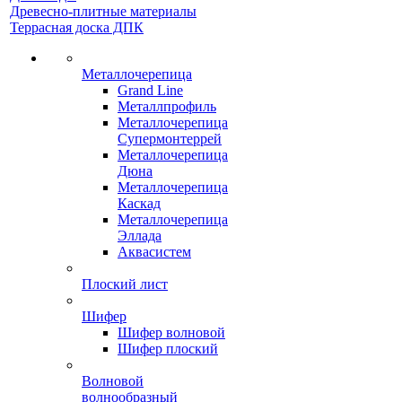
Древесно-плитные материалы
Террасная доска ДПК
Металлочерепица
Grand Line
Металлпрофиль
Металлочерепица
Супермонтеррей
Металлочерепица
Дюна
Металлочерепица
Каскад
Металлочерепица
Эллада
Аквасистем
Плоский лист
Шифер
Шифер волновой
Шифер плоский
Волновой
волнообразный