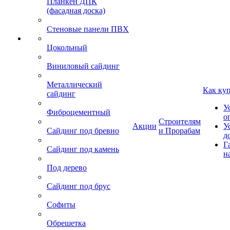
Планкен ДПК
(фасадная доска)
Стеновые панели ПВХ
Цокольный
Виниловый сайдинг
Металлический
Как ку
сайдинг
У
Фиброцементный
о
Строителям
Акции
У
Сайдинг под бревно
и Прорабам
д
Г
Сайдинг под камень
н
Под дерево
Сайдинг под брус
Софиты
Обрешетка