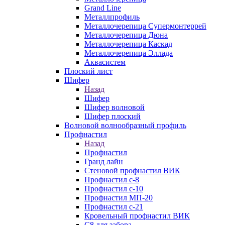
Grand Line
Металлпрофиль
Металлочерепица Супермонтеррей
Металлочерепица Дюна
Металлочерепица Каскад
Металлочерепица Эллада
Аквасистем
Плоский лист
Шифер
Назад
Шифер
Шифер волновой
Шифер плоский
Волновой волнообразный профиль
Профнастил
Назад
Профнастил
Гранд лайн
Стеновой профнастил ВИК
Профнастил с-8
Профнастил с-10
Профнастил МП-20
Профнастил с-21
Кровельный профнастил ВИК
С8 для забора