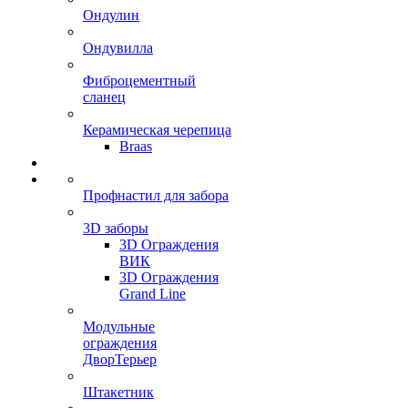
Ондулин
Ондувилла
Фиброцементный
сланец
Керамическая черепица
Braas
Профнастил для забора
3D заборы
3D Ограждения
ВИК
3D Ограждения
Grand Line
Модульные
ограждения
ДворТерьер
Штакетник