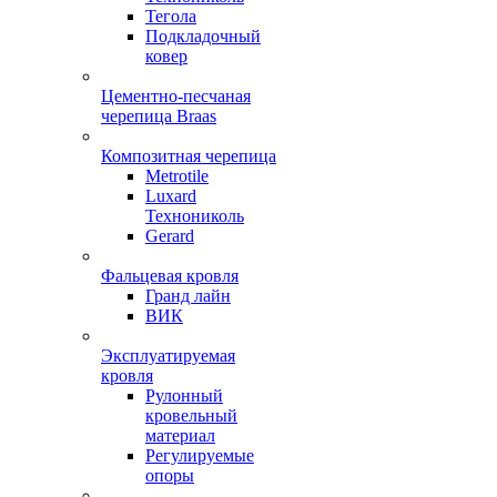
Тегола
Подкладочный
ковер
Цементно-песчаная
черепица Braas
Композитная черепица
Metrotile
Luxard
Технониколь
Gerard
Фальцевая кровля
Гранд лайн
ВИК
Эксплуатируемая
кровля
Рулонный
кровельный
материал
Регулируемые
опоры