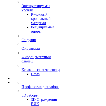
Эксплуатируемая
кровля
Рулонный
кровельный
материал
Регулируемые
опоры
Ондулин
Ондувилла
Фиброцементный
сланец
Керамическая черепица
Braas
Профнастил для забора
3D заборы
3D Ограждения
ВИК