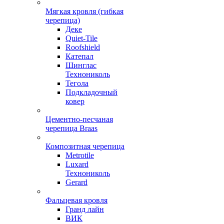
Мягкая кровля (гибкая
черепица)
Деке
Quiet-Tile
Roofshield
Катепал
Шинглас
Технониколь
Тегола
Подкладочный
ковер
Цементно-песчаная
черепица Braas
Композитная черепица
Metrotile
Luxard
Технониколь
Gerard
Фальцевая кровля
Гранд лайн
ВИК