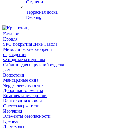
Ступени
Террасная доска
Decking
Каталог
Кровля
SPC-покрытия Дёке Тавола
Металлические заборы и
ограждения
Фасадные материалы
Сайдинг для наружной отделки
дома
Водостоки
Мансардные окна
Чердачные лестницы
Доборные элементы
Комплектация кровли
Вентиляция кровли
Снегозадержатели
Изоляция
Элементы безопасности
Крепеж
Дымоходы