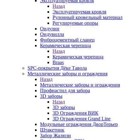
Эксплуатируемая кровля
Назад
Эксплуатируемая кровля
Рулонный кровельный материал
Регулируемые опоры
Ондулин
Ондувилла
Фиброцементный сланец
Керамическая черепица
Назад
Керамическая черепица
Braas
SPC-покрытия Дёке Тавола
Металлические заборы и ограждения
Назад
Металлические заборы и ограждения
Профнастил для забора
3D заборы
Назад
3D заборы
3D Ограждения ВИК
3D Ограждения Grand Line
Модульные ограждения ДворТерьер
Штакетник
Забор Жалюзи