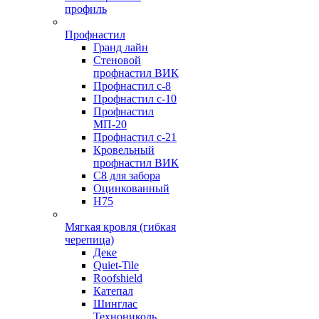
профиль
Профнастил
Гранд лайн
Стеновой
профнастил ВИК
Профнастил с-8
Профнастил с-10
Профнастил
МП-20
Профнастил с-21
Кровельный
профнастил ВИК
С8 для забора
Оцинкованный
Н75
Мягкая кровля (гибкая
черепица)
Деке
Quiet-Tile
Roofshield
Катепал
Шинглас
Технониколь