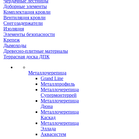
Чердачные лестницы
Доборные элементы
Комплектация кровли
Вентиляция кровли
Снегозадержатели
Изоляция
Элементы безопасности
Крепеж
Дымоходы
Древесно-плитные материалы
Террасная доска ДПК
Металлочерепица
Grand Line
Металлпрофиль
Металлочерепица
Супермонтеррей
Металлочерепица
Дюна
Металлочерепица
Каскад
Металлочерепица
Эллада
Аквасистем