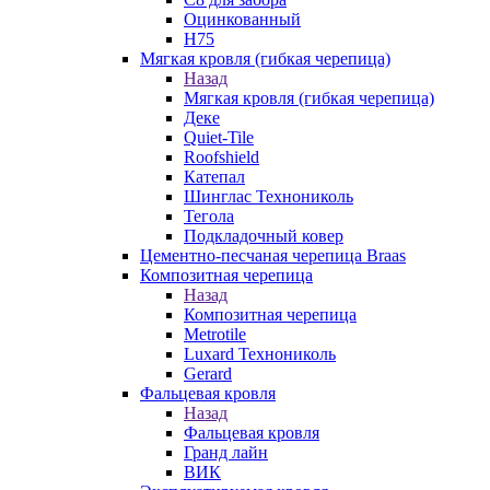
Оцинкованный
Н75
Мягкая кровля (гибкая черепица)
Назад
Мягкая кровля (гибкая черепица)
Деке
Quiet-Tile
Roofshield
Катепал
Шинглас Технониколь
Тегола
Подкладочный ковер
Цементно-песчаная черепица Braas
Композитная черепица
Назад
Композитная черепица
Metrotile
Luxard Технониколь
Gerard
Фальцевая кровля
Назад
Фальцевая кровля
Гранд лайн
ВИК