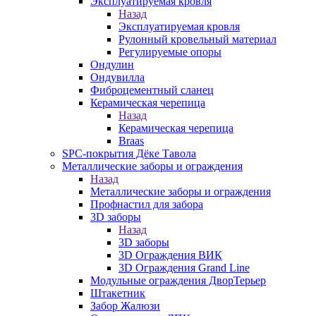
Эксплуатируемая кровля
Назад
Эксплуатируемая кровля
Рулонный кровельный материал
Регулируемые опоры
Ондулин
Ондувилла
Фиброцементный сланец
Керамическая черепица
Назад
Керамическая черепица
Braas
SPC-покрытия Дёке Тавола
Металлические заборы и ограждения
Назад
Металлические заборы и ограждения
Профнастил для забора
3D заборы
Назад
3D заборы
3D Ограждения ВИК
3D Ограждения Grand Line
Модульные ограждения ДворТерьер
Штакетник
Забор Жалюзи