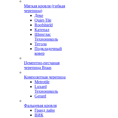
Мягкая кровля (гибкая
черепица)
Деке
Quiet-Tile
Roofshield
Катепал
Шинглас
Технониколь
Тегола
Подкладочный
ковер
Цементно-песчаная
черепица Braas
Композитная черепица
Metrotile
Luxard
Технониколь
Gerard
Фальцевая кровля
Гранд лайн
ВИК