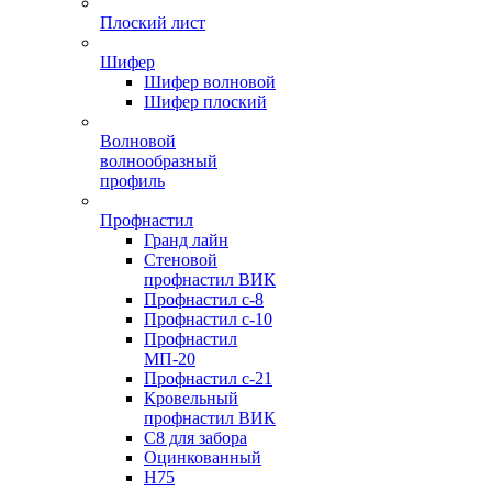
Плоский лист
Шифер
Шифер волновой
Шифер плоский
Волновой
волнообразный
профиль
Профнастил
Гранд лайн
Стеновой
профнастил ВИК
Профнастил с-8
Профнастил с-10
Профнастил
МП-20
Профнастил с-21
Кровельный
профнастил ВИК
С8 для забора
Оцинкованный
Н75