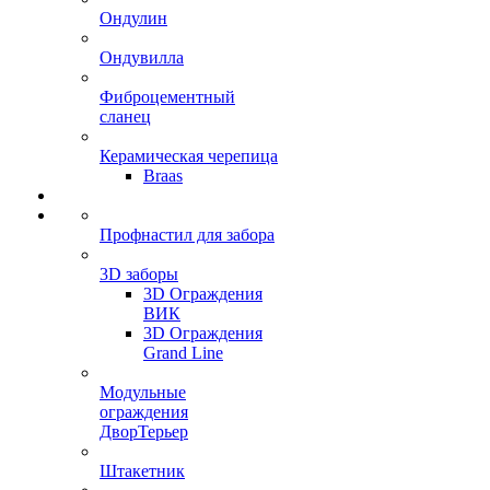
Ондулин
Ондувилла
Фиброцементный
сланец
Керамическая черепица
Braas
Профнастил для забора
3D заборы
3D Ограждения
ВИК
3D Ограждения
Grand Line
Модульные
ограждения
ДворТерьер
Штакетник