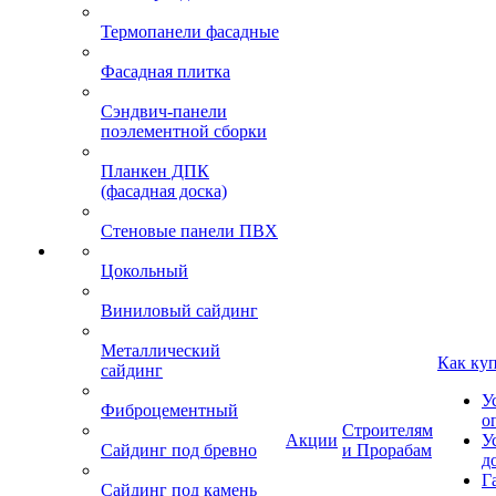
Термопанели фасадные
Фасадная плитка
Сэндвич-панели
поэлементной сборки
Планкен ДПК
(фасадная доска)
Стеновые панели ПВХ
Цокольный
Виниловый сайдинг
Металлический
Как ку
сайдинг
У
Фиброцементный
о
Строителям
Акции
У
Сайдинг под бревно
и Прорабам
д
Г
Сайдинг под камень