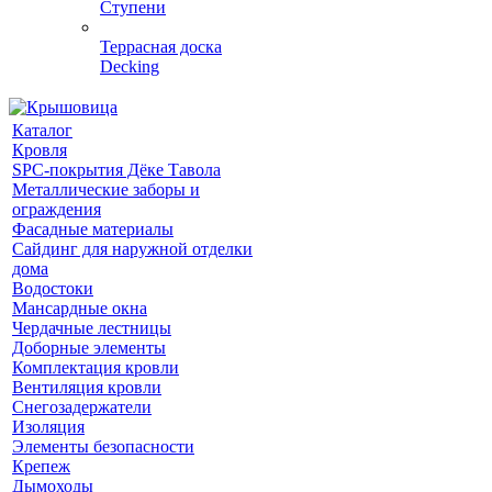
Ступени
Террасная доска
Decking
Каталог
Кровля
SPC-покрытия Дёке Тавола
Металлические заборы и
ограждения
Фасадные материалы
Сайдинг для наружной отделки
дома
Водостоки
Мансардные окна
Чердачные лестницы
Доборные элементы
Комплектация кровли
Вентиляция кровли
Снегозадержатели
Изоляция
Элементы безопасности
Крепеж
Дымоходы