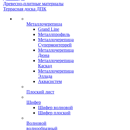
Древесно-плитные материалы
Террасная доска ДПК
Металлочерепица
Grand Line
Металлпрофиль
Металлочерепица
Супермонтеррей
Металлочерепица
Дюна
Металлочерепица
Каскад
Металлочерепица
Эллада
Аквасистем
Плоский лист
Шифер
Шифер волновой
Шифер плоский
Волновой
волнообразный