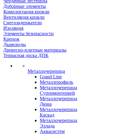
Чердачные лестницы
Доборные элементы
Комплектация кровли
Вентиляция кровли
Снегозадержатели
Изоляция
Элементы безопасности
Крепеж
Дымоходы
Древесно-плитные материалы
Террасная доска ДПК
Металлочерепица
Grand Line
Металлпрофиль
Металлочерепица
Супермонтеррей
Металлочерепица
Дюна
Металлочерепица
Каскад
Металлочерепица
Эллада
Аквасистем