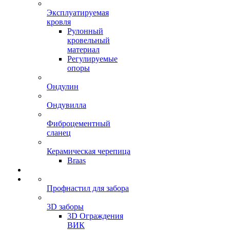
Эксплуатируемая
кровля
Рулонный
кровельный
материал
Регулируемые
опоры
Ондулин
Ондувилла
Фиброцементный
сланец
Керамическая черепица
Braas
Профнастил для забора
3D заборы
3D Ограждения
ВИК