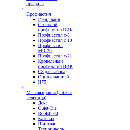
профиль
Профнастил
Гранд лайн
Стеновой
профнастил ВИК
Профнастил с-8
Профнастил с-10
Профнастил
МП-20
Профнастил с-21
Кровельный
профнастил ВИК
С8 для забора
Оцинкованный
Н75
Мягкая кровля (гибкая
черепица)
Деке
Quiet-Tile
Roofshield
Катепал
Шинглас
Технониколь