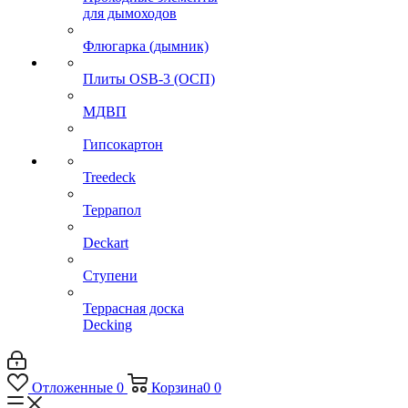
для дымоходов
Флюгарка (дымник)
Плиты OSB-3 (ОСП)
МДВП
Гипсокартон
Treedeck
Террапол
Deckart
Ступени
Террасная доска
Decking
Отложенные
0
Корзина
0
0