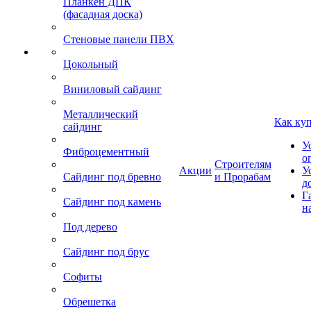
Планкен ДПК
(фасадная доска)
Стеновые панели ПВХ
Цокольный
Виниловый сайдинг
Металлический
Как ку
сайдинг
У
Фиброцементный
о
Строителям
Акции
У
Сайдинг под бревно
и Прорабам
д
Г
Сайдинг под камень
н
Под дерево
Сайдинг под брус
Софиты
Обрешетка