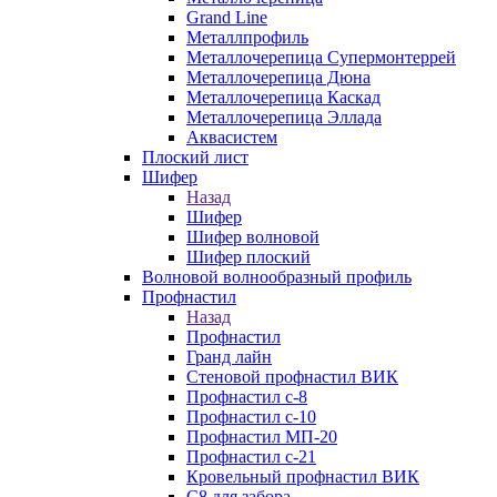
Grand Line
Металлпрофиль
Металлочерепица Супермонтеррей
Металлочерепица Дюна
Металлочерепица Каскад
Металлочерепица Эллада
Аквасистем
Плоский лист
Шифер
Назад
Шифер
Шифер волновой
Шифер плоский
Волновой волнообразный профиль
Профнастил
Назад
Профнастил
Гранд лайн
Стеновой профнастил ВИК
Профнастил с-8
Профнастил с-10
Профнастил МП-20
Профнастил с-21
Кровельный профнастил ВИК
С8 для забора