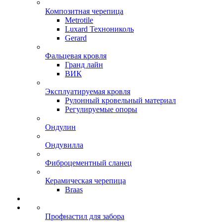
Композитная черепица
Metrotile
Luxard Технониколь
Gerard
Фальцевая кровля
Гранд лайн
ВИК
Эксплуатируемая кровля
Рулонный кровельный материал
Регулируемые опоры
Ондулин
Ондувилла
Фиброцементный сланец
Керамическая черепица
Braas
Профнастил для забора