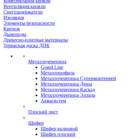
Комплектация кровли
Вентиляция кровли
Снегозадержатели
Изоляция
Элементы безопасности
Крепеж
Дымоходы
Древесно-плитные материалы
Террасная доска ДПК
Металлочерепица
Grand Line
Металлпрофиль
Металлочерепица Супермонтеррей
Металлочерепица Дюна
Металлочерепица Каскад
Металлочерепица Эллада
Аквасистем
Плоский лист
Шифер
Шифер волновой
Шифер плоский