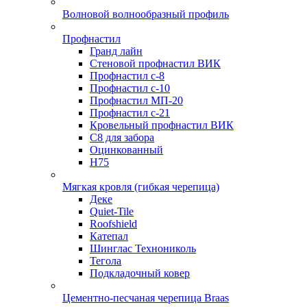
Волновой волнообразный профиль
Профнастил
Гранд лайн
Стеновой профнастил ВИК
Профнастил с-8
Профнастил с-10
Профнастил МП-20
Профнастил с-21
Кровельный профнастил ВИК
С8 для забора
Оцинкованный
Н75
Мягкая кровля (гибкая черепица)
Деке
Quiet-Tile
Roofshield
Катепал
Шинглас Технониколь
Тегола
Подкладочный ковер
Цементно-песчаная черепица Braas