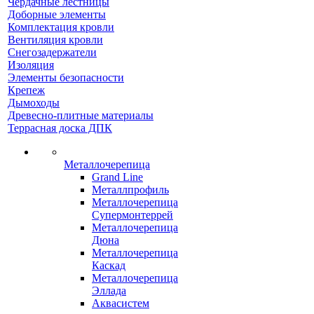
Чердачные лестницы
Доборные элементы
Комплектация кровли
Вентиляция кровли
Снегозадержатели
Изоляция
Элементы безопасности
Крепеж
Дымоходы
Древесно-плитные материалы
Террасная доска ДПК
Металлочерепица
Grand Line
Металлпрофиль
Металлочерепица
Супермонтеррей
Металлочерепица
Дюна
Металлочерепица
Каскад
Металлочерепица
Эллада
Аквасистем