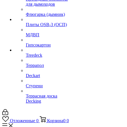
для дымоходов
Флюгарка (дымник)
Плиты OSB-3 (ОСП)
МДВП
Гипсокартон
Treedeck
Террапол
Deckart
Ступени
Террасная доска
Decking
Отложенные
0
Корзина
0
0