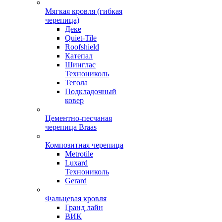
Мягкая кровля (гибкая
черепица)
Деке
Quiet-Tile
Roofshield
Катепал
Шинглас
Технониколь
Тегола
Подкладочный
ковер
Цементно-песчаная
черепица Braas
Композитная черепица
Metrotile
Luxard
Технониколь
Gerard
Фальцевая кровля
Гранд лайн
ВИК