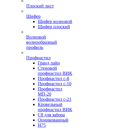
Плоский лист
Шифер
Шифер волновой
Шифер плоский
Волновой
волнообразный
профиль
Профнастил
Гранд лайн
Стеновой
профнастил ВИК
Профнастил с-8
Профнастил с-10
Профнастил
МП-20
Профнастил с-21
Кровельный
профнастил ВИК
С8 для забора
Оцинкованный
Н75