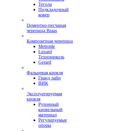
Тегола
Подкладочный
ковер
Цементно-песчаная
черепица Braas
Композитная черепица
Metrotile
Luxard
Технониколь
Gerard
Фальцевая кровля
Гранд лайн
ВИК
Эксплуатируемая
кровля
Рулонный
кровельный
материал
Регулируемые
опоры