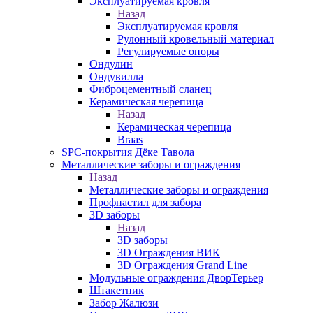
Эксплуатируемая кровля
Назад
Эксплуатируемая кровля
Рулонный кровельный материал
Регулируемые опоры
Ондулин
Ондувилла
Фиброцементный сланец
Керамическая черепица
Назад
Керамическая черепица
Braas
SPC-покрытия Дёке Тавола
Металлические заборы и ограждения
Назад
Металлические заборы и ограждения
Профнастил для забора
3D заборы
Назад
3D заборы
3D Ограждения ВИК
3D Ограждения Grand Line
Модульные ограждения ДворТерьер
Штакетник
Забор Жалюзи