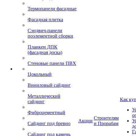
Термопанели фасадные
Фасадная плитка
Сэндвич-панели
поэлементной сборки
Планкен ДПК
(фасадная доска)
Стеновые панели ПВХ
Цокольный
Виниловый сайдинг
Металлический
Как ку
сайдинг
У
Фиброцементный
о
Строителям
Акции
У
Сайдинг под бревно
и Прорабам
д
Г
Сайдинг под камень