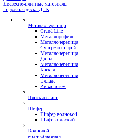
Древесно-плитные материалы
Террасная доска ДПК
Металлочерепица
Grand Line
Металлпрофиль
Металлочерепица
Супермонтеррей
Металлочерепица
Дюна
Металлочерепица
Каскад
Металлочерепица
Эллада
Аквасистем
Плоский лист
Шифер
Шифер волновой
Шифер плоский
Волновой
волнообразный