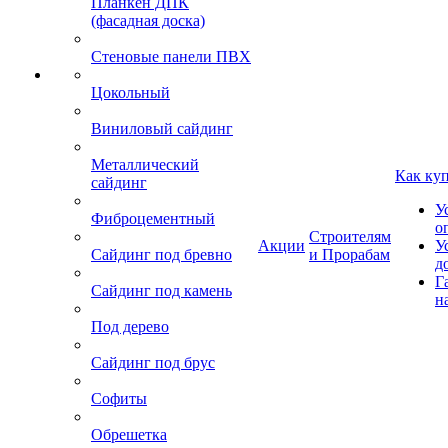
Планкен ДПК
(фасадная доска)
Стеновые панели ПВХ
Цокольный
Виниловый сайдинг
Металлический
Как ку
сайдинг
У
Фиброцементный
о
Строителям
Акции
У
Сайдинг под бревно
и Прорабам
д
Г
Сайдинг под камень
н
Под дерево
Сайдинг под брус
Софиты
Обрешетка