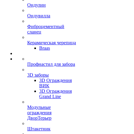
Ондулин
Ондувилла
Фиброцементный
сланец
Керамическая черепица
Braas
Профнастил для забора
3D заборы
3D Ограждения
ВИК
3D Ограждения
Grand Line
Модульные
ограждения
ДворТерьер
Штакетник