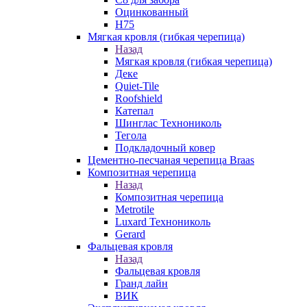
Оцинкованный
Н75
Мягкая кровля (гибкая черепица)
Назад
Мягкая кровля (гибкая черепица)
Деке
Quiet-Tile
Roofshield
Катепал
Шинглас Технониколь
Тегола
Подкладочный ковер
Цементно-песчаная черепица Braas
Композитная черепица
Назад
Композитная черепица
Metrotile
Luxard Технониколь
Gerard
Фальцевая кровля
Назад
Фальцевая кровля
Гранд лайн
ВИК