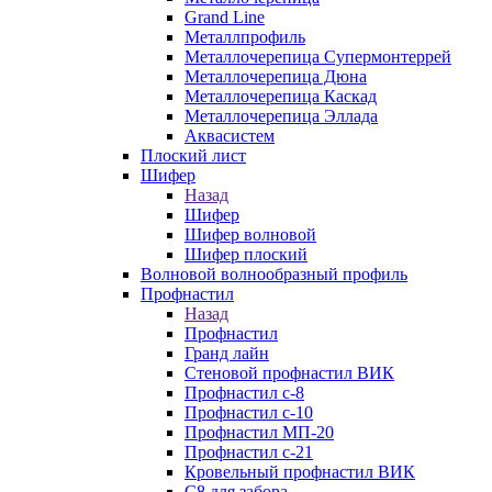
Grand Line
Металлпрофиль
Металлочерепица Супермонтеррей
Металлочерепица Дюна
Металлочерепица Каскад
Металлочерепица Эллада
Аквасистем
Плоский лист
Шифер
Назад
Шифер
Шифер волновой
Шифер плоский
Волновой волнообразный профиль
Профнастил
Назад
Профнастил
Гранд лайн
Стеновой профнастил ВИК
Профнастил с-8
Профнастил с-10
Профнастил МП-20
Профнастил с-21
Кровельный профнастил ВИК
С8 для забора