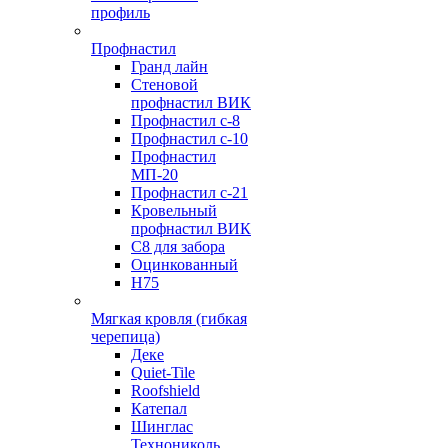
профиль
Профнастил
Гранд лайн
Стеновой
профнастил ВИК
Профнастил с-8
Профнастил с-10
Профнастил
МП-20
Профнастил с-21
Кровельный
профнастил ВИК
С8 для забора
Оцинкованный
Н75
Мягкая кровля (гибкая
черепица)
Деке
Quiet-Tile
Roofshield
Катепал
Шинглас
Технониколь