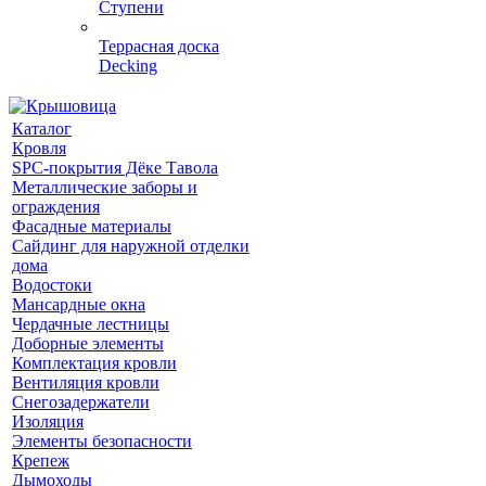
Ступени
Террасная доска
Decking
Каталог
Кровля
SPC-покрытия Дёке Тавола
Металлические заборы и
ограждения
Фасадные материалы
Сайдинг для наружной отделки
дома
Водостоки
Мансардные окна
Чердачные лестницы
Доборные элементы
Комплектация кровли
Вентиляция кровли
Снегозадержатели
Изоляция
Элементы безопасности
Крепеж
Дымоходы