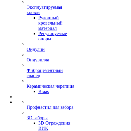
Эксплуатируемая
кровля
Рулонный
кровельный
материал
Регулируемые
опоры
Ондулин
Ондувилла
Фиброцементный
сланец
Керамическая черепица
Braas
Профнастил для забора
3D заборы
3D Ограждения
ВИК