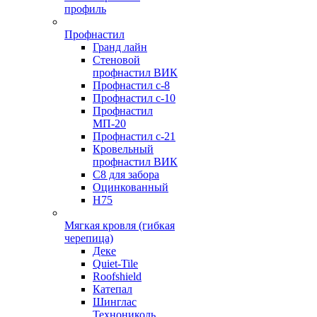
профиль
Профнастил
Гранд лайн
Стеновой
профнастил ВИК
Профнастил с-8
Профнастил с-10
Профнастил
МП-20
Профнастил с-21
Кровельный
профнастил ВИК
С8 для забора
Оцинкованный
Н75
Мягкая кровля (гибкая
черепица)
Деке
Quiet-Tile
Roofshield
Катепал
Шинглас
Технониколь