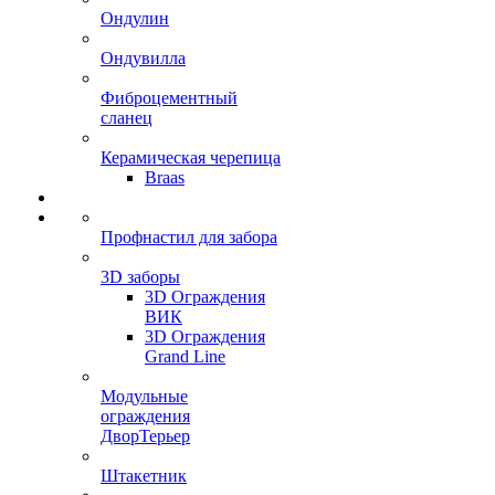
Ондулин
Ондувилла
Фиброцементный
сланец
Керамическая черепица
Braas
Профнастил для забора
3D заборы
3D Ограждения
ВИК
3D Ограждения
Grand Line
Модульные
ограждения
ДворТерьер
Штакетник