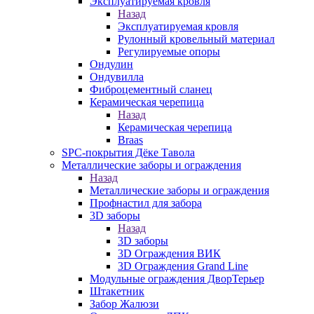
Эксплуатируемая кровля
Назад
Эксплуатируемая кровля
Рулонный кровельный материал
Регулируемые опоры
Ондулин
Ондувилла
Фиброцементный сланец
Керамическая черепица
Назад
Керамическая черепица
Braas
SPC-покрытия Дёке Тавола
Металлические заборы и ограждения
Назад
Металлические заборы и ограждения
Профнастил для забора
3D заборы
Назад
3D заборы
3D Ограждения ВИК
3D Ограждения Grand Line
Модульные ограждения ДворТерьер
Штакетник
Забор Жалюзи