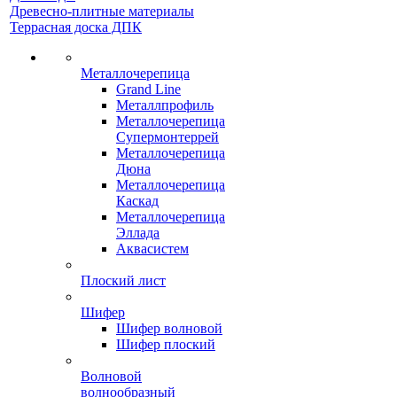
Древесно-плитные материалы
Террасная доска ДПК
Металлочерепица
Grand Line
Металлпрофиль
Металлочерепица
Супермонтеррей
Металлочерепица
Дюна
Металлочерепица
Каскад
Металлочерепица
Эллада
Аквасистем
Плоский лист
Шифер
Шифер волновой
Шифер плоский
Волновой
волнообразный