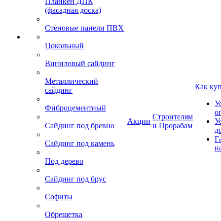
Планкен ДПК
(фасадная доска)
Стеновые панели ПВХ
Цокольный
Виниловый сайдинг
Металлический
Как ку
сайдинг
У
Фиброцементный
о
Строителям
Акции
У
Сайдинг под бревно
и Прорабам
д
Г
Сайдинг под камень
н
Под дерево
Сайдинг под брус
Софиты
Обрешетка