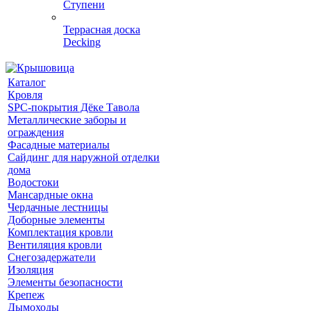
Ступени
Террасная доска
Decking
Каталог
Кровля
SPC-покрытия Дёке Тавола
Металлические заборы и
ограждения
Фасадные материалы
Сайдинг для наружной отделки
дома
Водостоки
Мансардные окна
Чердачные лестницы
Доборные элементы
Комплектация кровли
Вентиляция кровли
Снегозадержатели
Изоляция
Элементы безопасности
Крепеж
Дымоходы