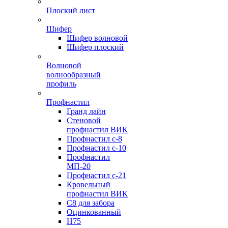
Плоский лист
Шифер
Шифер волновой
Шифер плоский
Волновой
волнообразный
профиль
Профнастил
Гранд лайн
Стеновой
профнастил ВИК
Профнастил с-8
Профнастил с-10
Профнастил
МП-20
Профнастил с-21
Кровельный
профнастил ВИК
С8 для забора
Оцинкованный
Н75