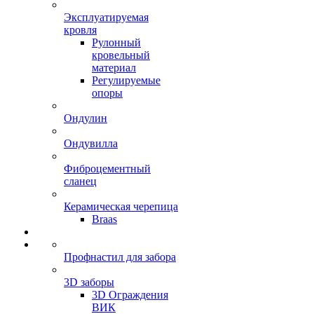
Эксплуатируемая
кровля
Рулонный
кровельный
материал
Регулируемые
опоры
Ондулин
Ондувилла
Фиброцементный
сланец
Керамическая черепица
Braas
Профнастил для забора
3D заборы
3D Ограждения
ВИК