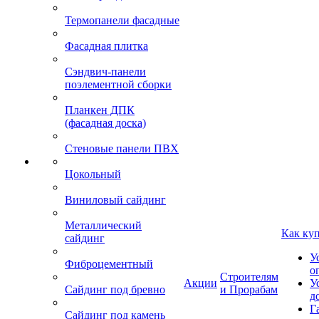
Термопанели фасадные
Фасадная плитка
Сэндвич-панели
поэлементной сборки
Планкен ДПК
(фасадная доска)
Стеновые панели ПВХ
Цокольный
Виниловый сайдинг
Металлический
Как ку
сайдинг
У
Фиброцементный
о
Строителям
Акции
У
Сайдинг под бревно
и Прорабам
д
Г
Сайдинг под камень