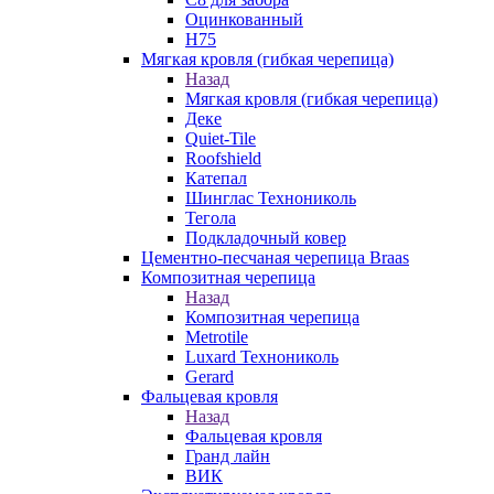
Оцинкованный
Н75
Мягкая кровля (гибкая черепица)
Назад
Мягкая кровля (гибкая черепица)
Деке
Quiet-Tile
Roofshield
Катепал
Шинглас Технониколь
Тегола
Подкладочный ковер
Цементно-песчаная черепица Braas
Композитная черепица
Назад
Композитная черепица
Metrotile
Luxard Технониколь
Gerard
Фальцевая кровля
Назад
Фальцевая кровля
Гранд лайн
ВИК