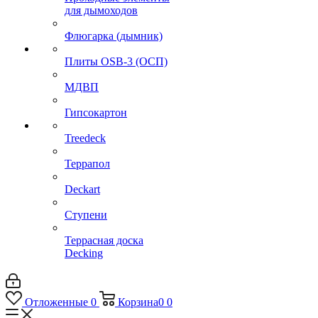
для дымоходов
Флюгарка (дымник)
Плиты OSB-3 (ОСП)
МДВП
Гипсокартон
Treedeck
Террапол
Deckart
Ступени
Террасная доска
Decking
Отложенные
0
Корзина
0
0