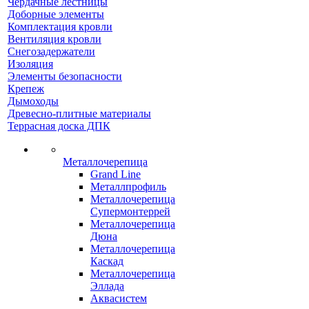
Чердачные лестницы
Доборные элементы
Комплектация кровли
Вентиляция кровли
Снегозадержатели
Изоляция
Элементы безопасности
Крепеж
Дымоходы
Древесно-плитные материалы
Террасная доска ДПК
Металлочерепица
Grand Line
Металлпрофиль
Металлочерепица
Супермонтеррей
Металлочерепица
Дюна
Металлочерепица
Каскад
Металлочерепица
Эллада
Аквасистем