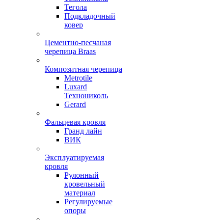
Тегола
Подкладочный
ковер
Цементно-песчаная
черепица Braas
Композитная черепица
Metrotile
Luxard
Технониколь
Gerard
Фальцевая кровля
Гранд лайн
ВИК
Эксплуатируемая
кровля
Рулонный
кровельный
материал
Регулируемые
опоры