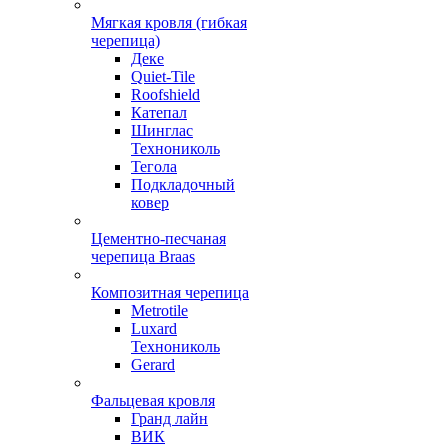
Мягкая кровля (гибкая
черепица)
Деке
Quiet-Tile
Roofshield
Катепал
Шинглас
Технониколь
Тегола
Подкладочный
ковер
Цементно-песчаная
черепица Braas
Композитная черепица
Metrotile
Luxard
Технониколь
Gerard
Фальцевая кровля
Гранд лайн
ВИК