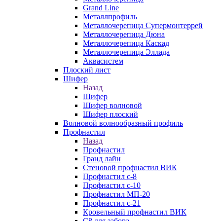
Grand Line
Металлпрофиль
Металлочерепица Супермонтеррей
Металлочерепица Дюна
Металлочерепица Каскад
Металлочерепица Эллада
Аквасистем
Плоский лист
Шифер
Назад
Шифер
Шифер волновой
Шифер плоский
Волновой волнообразный профиль
Профнастил
Назад
Профнастил
Гранд лайн
Стеновой профнастил ВИК
Профнастил с-8
Профнастил с-10
Профнастил МП-20
Профнастил с-21
Кровельный профнастил ВИК
С8 для забора