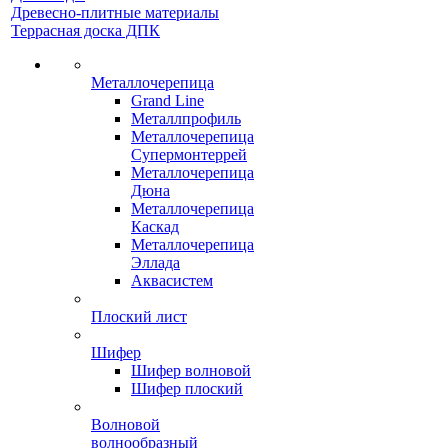
Древесно-плитные материалы
Террасная доска ДПК
Металлочерепица
Grand Line
Металлпрофиль
Металлочерепица
Супермонтеррей
Металлочерепица
Дюна
Металлочерепица
Каскад
Металлочерепица
Эллада
Аквасистем
Плоский лист
Шифер
Шифер волновой
Шифер плоский
Волновой
волнообразный