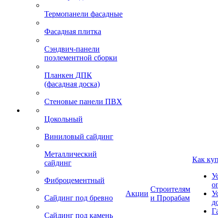
Термопанели фасадные
Фасадная плитка
Сэндвич-панели
поэлементной сборки
Планкен ДПК
(фасадная доска)
Стеновые панели ПВХ
Цокольный
Виниловый сайдинг
Металлический
Как ку
сайдинг
У
Фиброцементный
о
Строителям
Акции
У
Сайдинг под бревно
и Прорабам
д
Г
Сайдинг под камень