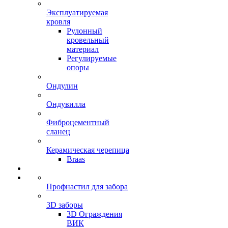
Эксплуатируемая
кровля
Рулонный
кровельный
материал
Регулируемые
опоры
Ондулин
Ондувилла
Фиброцементный
сланец
Керамическая черепица
Braas
Профнастил для забора
3D заборы
3D Ограждения
ВИК