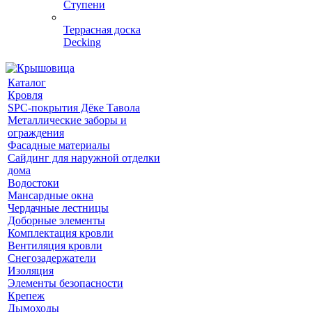
Ступени
Террасная доска
Decking
Каталог
Кровля
SPC-покрытия Дёке Тавола
Металлические заборы и
ограждения
Фасадные материалы
Сайдинг для наружной отделки
дома
Водостоки
Мансардные окна
Чердачные лестницы
Доборные элементы
Комплектация кровли
Вентиляция кровли
Снегозадержатели
Изоляция
Элементы безопасности
Крепеж
Дымоходы