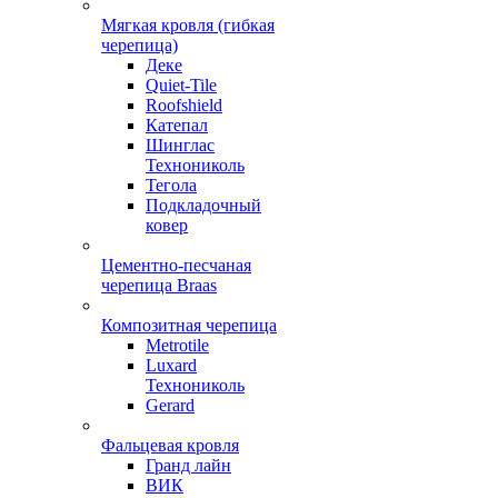
Мягкая кровля (гибкая
черепица)
Деке
Quiet-Tile
Roofshield
Катепал
Шинглас
Технониколь
Тегола
Подкладочный
ковер
Цементно-песчаная
черепица Braas
Композитная черепица
Metrotile
Luxard
Технониколь
Gerard
Фальцевая кровля
Гранд лайн
ВИК