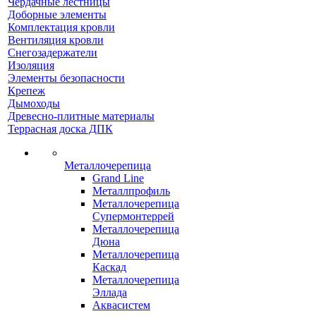
Чердачные лестницы
Доборные элементы
Комплектация кровли
Вентиляция кровли
Снегозадержатели
Изоляция
Элементы безопасности
Крепеж
Дымоходы
Древесно-плитные материалы
Террасная доска ДПК
Металлочерепица
Grand Line
Металлпрофиль
Металлочерепица
Супермонтеррей
Металлочерепица
Дюна
Металлочерепица
Каскад
Металлочерепица
Эллада
Аквасистем