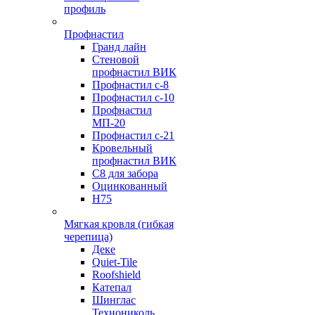
профиль
Профнастил
Гранд лайн
Стеновой
профнастил ВИК
Профнастил с-8
Профнастил с-10
Профнастил
МП-20
Профнастил с-21
Кровельный
профнастил ВИК
С8 для забора
Оцинкованный
Н75
Мягкая кровля (гибкая
черепица)
Деке
Quiet-Tile
Roofshield
Катепал
Шинглас
Технониколь