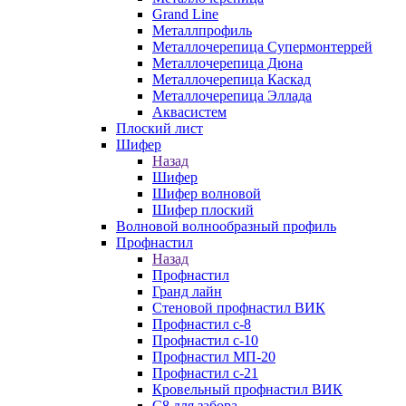
Grand Line
Металлпрофиль
Металлочерепица Супермонтеррей
Металлочерепица Дюна
Металлочерепица Каскад
Металлочерепица Эллада
Аквасистем
Плоский лист
Шифер
Назад
Шифер
Шифер волновой
Шифер плоский
Волновой волнообразный профиль
Профнастил
Назад
Профнастил
Гранд лайн
Стеновой профнастил ВИК
Профнастил с-8
Профнастил с-10
Профнастил МП-20
Профнастил с-21
Кровельный профнастил ВИК
С8 для забора