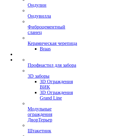
Ондулин
Ондувилла
Фиброцементный
сланец
Керамическая черепица
Braas
Профнастил для забора
3D заборы
3D Ограждения
ВИК
3D Ограждения
Grand Line
Модульные
ограждения
ДворТерьер
Штакетник