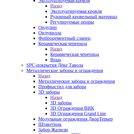
Эксплуатируемая кровля
Назад
Эксплуатируемая кровля
Рулонный кровельный материал
Регулируемые опоры
Ондулин
Ондувилла
Фиброцементный сланец
Керамическая черепица
Назад
Керамическая черепица
Braas
SPC-покрытия Дёке Тавола
Металлические заборы и ограждения
Назад
Металлические заборы и ограждения
Профнастил для забора
3D заборы
Назад
3D заборы
3D Ограждения ВИК
3D Ограждения Grand Line
Модульные ограждения ДворТерьер
Штакетник
Забор Жалюзи