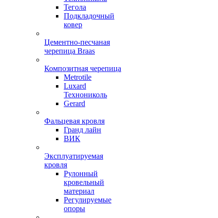
Тегола
Подкладочный
ковер
Цементно-песчаная
черепица Braas
Композитная черепица
Metrotile
Luxard
Технониколь
Gerard
Фальцевая кровля
Гранд лайн
ВИК
Эксплуатируемая
кровля
Рулонный
кровельный
материал
Регулируемые
опоры