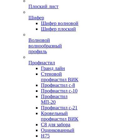
Плоский лист
Шифер
Шифер волновой
Шифер плоский
Волновой
волнообразный
профиль
Профнастил
Гранд лайн
Стеновой
профнастил ВИК
Профнастил с-8
Профнастил с-10
Профнастил
МП-20
Профнастил с-21
Кровельный
профнастил ВИК
С8 для забора
Оцинкованный
Н75