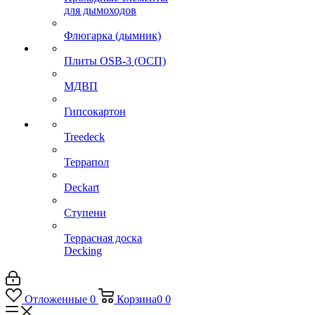
для дымоходов
Флюгарка (дымник)
Плиты OSB-3 (ОСП)
МДВП
Гипсокартон
Treedeck
Террапол
Deckart
Ступени
Террасная доска
Decking
Отложенные
0
Корзина
0
0