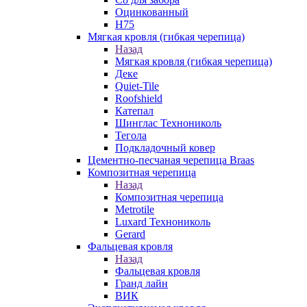
Оцинкованный
Н75
Мягкая кровля (гибкая черепица)
Назад
Мягкая кровля (гибкая черепица)
Деке
Quiet-Tile
Roofshield
Катепал
Шинглас Технониколь
Тегола
Подкладочный ковер
Цементно-песчаная черепица Braas
Композитная черепица
Назад
Композитная черепица
Metrotile
Luxard Технониколь
Gerard
Фальцевая кровля
Назад
Фальцевая кровля
Гранд лайн
ВИК