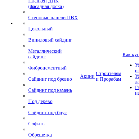
Планкен ДПК
(фасадная доска)
Стеновые панели ПВХ
Цокольный
Виниловый сайдинг
Металлический
Как ку
сайдинг
У
Фиброцементный
о
Строителям
Акции
У
Сайдинг под бревно
и Прорабам
д
Г
Сайдинг под камень
н
Под дерево
Сайдинг под брус
Софиты
Обрешетка