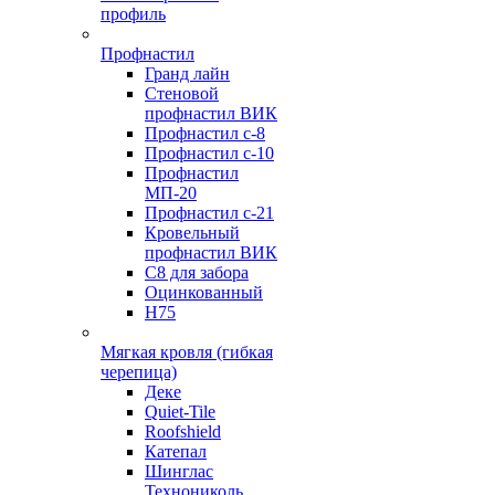
профиль
Профнастил
Гранд лайн
Стеновой
профнастил ВИК
Профнастил с-8
Профнастил с-10
Профнастил
МП-20
Профнастил с-21
Кровельный
профнастил ВИК
С8 для забора
Оцинкованный
Н75
Мягкая кровля (гибкая
черепица)
Деке
Quiet-Tile
Roofshield
Катепал
Шинглас
Технониколь