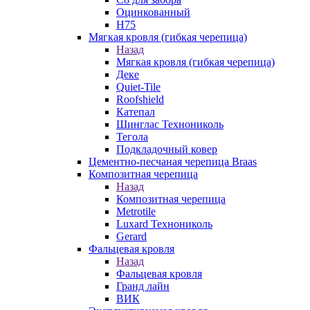
Оцинкованный
Н75
Мягкая кровля (гибкая черепица)
Назад
Мягкая кровля (гибкая черепица)
Деке
Quiet-Tile
Roofshield
Катепал
Шинглас Технониколь
Тегола
Подкладочный ковер
Цементно-песчаная черепица Braas
Композитная черепица
Назад
Композитная черепица
Metrotile
Luxard Технониколь
Gerard
Фальцевая кровля
Назад
Фальцевая кровля
Гранд лайн
ВИК