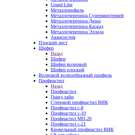
Grand Line
Металлпрофиль
Металлочерепица Супермонтеррей
Металлочерепица Дюна
Металлочерепица Каскад
Металлочерепица Эллада
Аквасистем
Плоский лист
Шифер
Назад
Шифер
Шифер волновой
Шифер плоский
Волновой волнообразный профиль
Профнастил
Назад
Профнастил
Гранд лайн
Стеновой профнастил ВИК
Профнастил с-8
Профнастил с-10
Профнастил МП-20
Профнастил с-21
Кровельный профнастил ВИК
С8 для забора