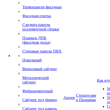
Термопанели фасадные
Фасадная плитка
Сэндвич-панели
поэлементной сборки
Планкен ДПК
(фасадная доска)
Стеновые панели ПВХ
Цокольный
Виниловый сайдинг
Металлический
Как ку
сайдинг
У
Фиброцементный
о
Строителям
Акции
У
Сайдинг под бревно
и Прорабам
д
Г
Сайдинг под камень