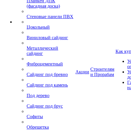
Планкен ДПК
(фасадная доска)
Стеновые панели ПВХ
Цокольный
Виниловый сайдинг
Металлический
Как ку
сайдинг
У
Фиброцементный
о
Строителям
Акции
У
Сайдинг под бревно
и Прорабам
д
Г
Сайдинг под камень
н
Под дерево
Сайдинг под брус
Софиты
Обрешетка