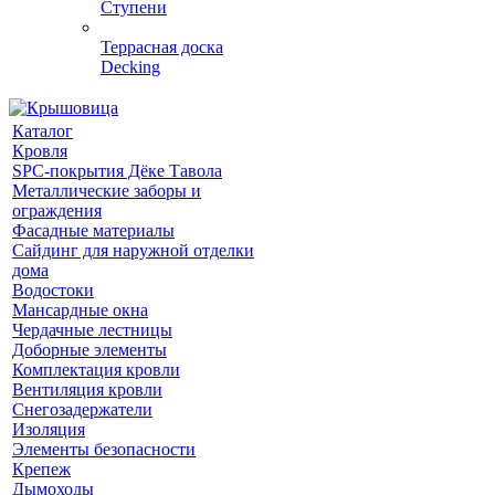
Ступени
Террасная доска
Decking
Каталог
Кровля
SPC-покрытия Дёке Тавола
Металлические заборы и
ограждения
Фасадные материалы
Сайдинг для наружной отделки
дома
Водостоки
Мансардные окна
Чердачные лестницы
Доборные элементы
Комплектация кровли
Вентиляция кровли
Снегозадержатели
Изоляция
Элементы безопасности
Крепеж
Дымоходы