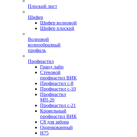
Плоский лист
Шифер
Шифер волновой
Шифер плоский
Волновой
волнообразный
профиль
Профнастил
Гранд лайн
Стеновой
профнастил ВИК
Профнастил с-8
Профнастил с-10
Профнастил
МП-20
Профнастил с-21
Кровельный
профнастил ВИК
С8 для забора
Оцинкованный
Н75