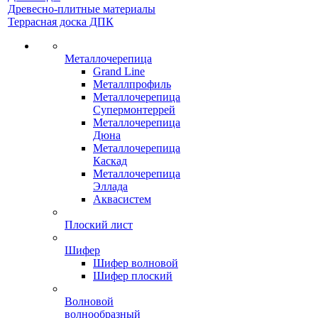
Древесно-плитные материалы
Террасная доска ДПК
Металлочерепица
Grand Line
Металлпрофиль
Металлочерепица
Супермонтеррей
Металлочерепица
Дюна
Металлочерепица
Каскад
Металлочерепица
Эллада
Аквасистем
Плоский лист
Шифер
Шифер волновой
Шифер плоский
Волновой
волнообразный