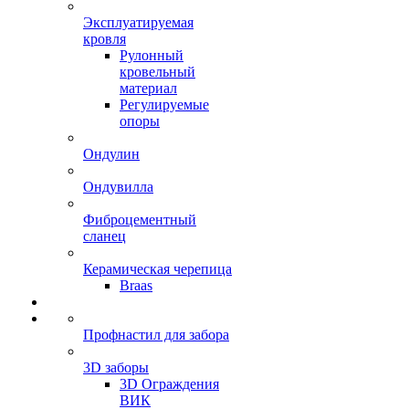
Эксплуатируемая
кровля
Рулонный
кровельный
материал
Регулируемые
опоры
Ондулин
Ондувилла
Фиброцементный
сланец
Керамическая черепица
Braas
Профнастил для забора
3D заборы
3D Ограждения
ВИК