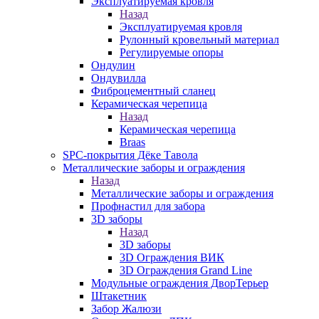
Эксплуатируемая кровля
Назад
Эксплуатируемая кровля
Рулонный кровельный материал
Регулируемые опоры
Ондулин
Ондувилла
Фиброцементный сланец
Керамическая черепица
Назад
Керамическая черепица
Braas
SPC-покрытия Дёке Тавола
Металлические заборы и ограждения
Назад
Металлические заборы и ограждения
Профнастил для забора
3D заборы
Назад
3D заборы
3D Ограждения ВИК
3D Ограждения Grand Line
Модульные ограждения ДворТерьер
Штакетник
Забор Жалюзи