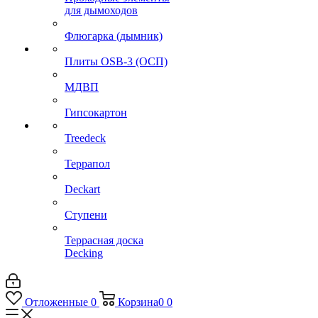
для дымоходов
Флюгарка (дымник)
Плиты OSB-3 (ОСП)
МДВП
Гипсокартон
Treedeck
Террапол
Deckart
Ступени
Террасная доска
Decking
Отложенные
0
Корзина
0
0