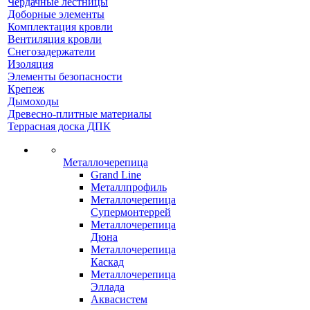
Чердачные лестницы
Доборные элементы
Комплектация кровли
Вентиляция кровли
Снегозадержатели
Изоляция
Элементы безопасности
Крепеж
Дымоходы
Древесно-плитные материалы
Террасная доска ДПК
Металлочерепица
Grand Line
Металлпрофиль
Металлочерепица
Супермонтеррей
Металлочерепица
Дюна
Металлочерепица
Каскад
Металлочерепица
Эллада
Аквасистем