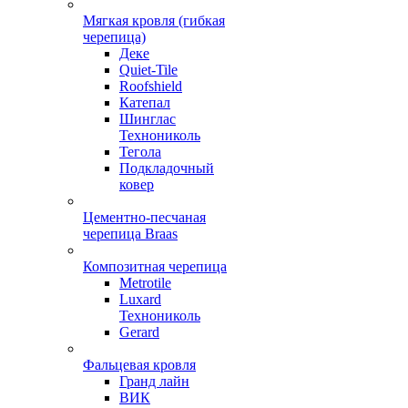
Мягкая кровля (гибкая
черепица)
Деке
Quiet-Tile
Roofshield
Катепал
Шинглас
Технониколь
Тегола
Подкладочный
ковер
Цементно-песчаная
черепица Braas
Композитная черепица
Metrotile
Luxard
Технониколь
Gerard
Фальцевая кровля
Гранд лайн
ВИК