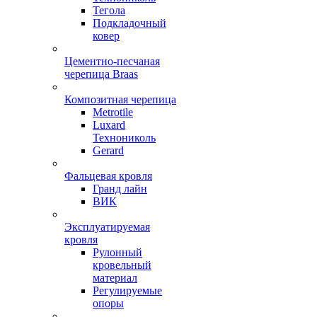
Тегола
Подкладочный
ковер
Цементно-песчаная
черепица Braas
Композитная черепица
Metrotile
Luxard
Технониколь
Gerard
Фальцевая кровля
Гранд лайн
ВИК
Эксплуатируемая
кровля
Рулонный
кровельный
материал
Регулируемые
опоры