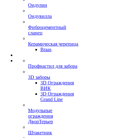
Ондулин
Ондувилла
Фиброцементный
сланец
Керамическая черепица
Braas
Профнастил для забора
3D заборы
3D Ограждения
ВИК
3D Ограждения
Grand Line
Модульные
ограждения
ДворТерьер
Штакетник