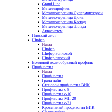
Grand Line
Металлпрофиль
Металлочерепица Супермонтеррей
Металлочерепица Дюна
Металлочерепица Каскад
Металлочерепица Эллада
Аквасистем
Плоский лист
Шифер
Назад
Шифер
Шифер волновой
Шифер плоский
Волновой волнообразный профиль
Профнастил
Назад
Профнастил
Гранд лайн
Стеновой профнастил ВИК
Профнастил с-8
Профнастил с-10
Профнастил МП-20
Профнастил с-21
Кровельный профнастил ВИК
С8 для забора