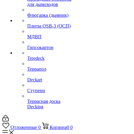
для дымоходов
Флюгарка (дымник)
Плиты OSB-3 (ОСП)
МДВП
Гипсокартон
Treedeck
Террапол
Deckart
Ступени
Террасная доска
Decking
Отложенные
0
Корзина
0
0