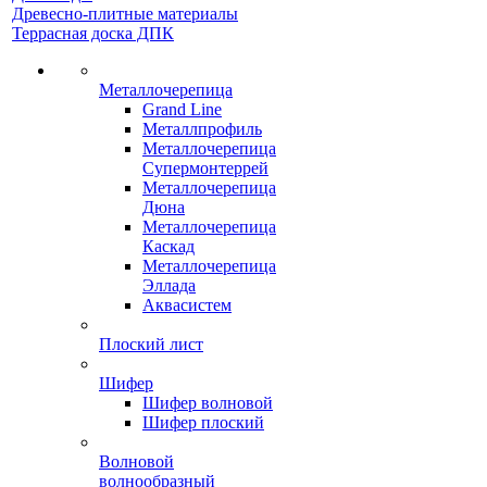
Древесно-плитные материалы
Террасная доска ДПК
Металлочерепица
Grand Line
Металлпрофиль
Металлочерепица
Супермонтеррей
Металлочерепица
Дюна
Металлочерепица
Каскад
Металлочерепица
Эллада
Аквасистем
Плоский лист
Шифер
Шифер волновой
Шифер плоский
Волновой
волнообразный