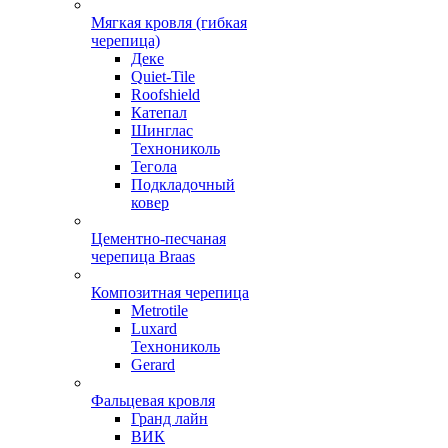
Мягкая кровля (гибкая
черепица)
Деке
Quiet-Tile
Roofshield
Катепал
Шинглас
Технониколь
Тегола
Подкладочный
ковер
Цементно-песчаная
черепица Braas
Композитная черепица
Metrotile
Luxard
Технониколь
Gerard
Фальцевая кровля
Гранд лайн
ВИК