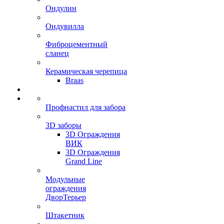
Ондулин
Ондувилла
Фиброцементный
сланец
Керамическая черепица
Braas
Профнастил для забора
3D заборы
3D Ограждения
ВИК
3D Ограждения
Grand Line
Модульные
ограждения
ДворТерьер
Штакетник