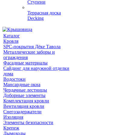
Ступени
Террасная доска
Decking
Каталог
Кровля
SPC-покрытия Дёке Тавола
Металлические заборы и
ограждения
Фасадные материалы
Сайдинг для наружной отделки
дома
Водостоки
Мансардные окна
Чердачные лестницы
Доборные элементы
Комплектация кровли
Вентиляция кровли
Снегозадержатели
Изоляция
Элементы безопасности
Крепеж
Дымоходы