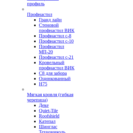
профиль
Профнастил
Гранд лайн
Стеновой
профнастил ВИК
Профнастил с-8
Профнастил с-10
Профнастил
МП-20
Профнастил с-21
Кровельный
профнастил ВИК
С8 для забора
Оцинкованный
Н75
Мягкая кровля (гибкая
черепица)
Деке
Quiet-Tile
Roofshield
Катепал
Шинглас
Технониколь