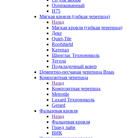
Оцинкованный
Н75
Мягкая кровля (гибкая черепица)
Назад
Мягкая кровля (гибкая черепица)
Деке
Quiet-Tile
Roofshield
Катепал
Шинглас Технониколь
Тегола
Подкладочный ковер
Цементно-песчаная черепица Braas
Композитная черепица
Назад
Композитная черепица
Metrotile
Luxard Технониколь
Gerard
Фальцевая кровля
Назад
Фальцевая кровля
Гранд лайн
ВИК