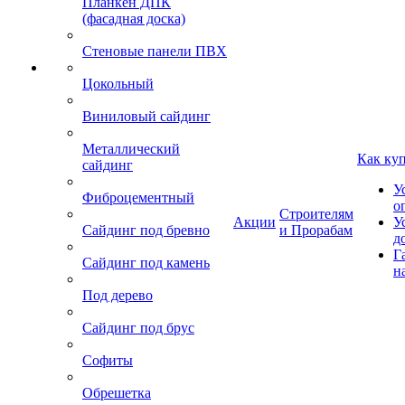
Планкен ДПК
(фасадная доска)
Стеновые панели ПВХ
Цокольный
Виниловый сайдинг
Металлический
Как ку
сайдинг
У
Фиброцементный
о
Строителям
Акции
У
Сайдинг под бревно
и Прорабам
д
Г
Сайдинг под камень
н
Под дерево
Сайдинг под брус
Софиты
Обрешетка