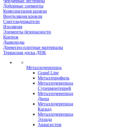
Чердачные лестницы
Доборные элементы
Комплектация кровли
Вентиляция кровли
Снегозадержатели
Изоляция
Элементы безопасности
Крепеж
Дымоходы
Древесно-плитные материалы
Террасная доска ДПК
Металлочерепица
Grand Line
Металлпрофиль
Металлочерепица
Супермонтеррей
Металлочерепица
Дюна
Металлочерепица
Каскад
Металлочерепица
Эллада
Аквасистем