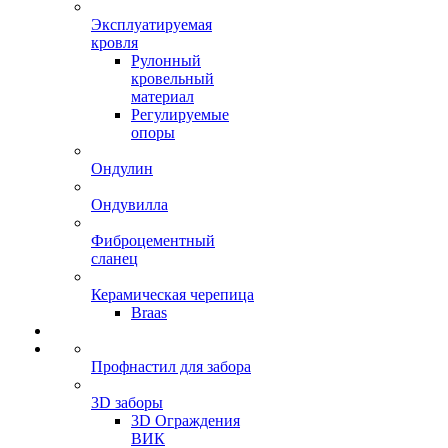
Эксплуатируемая
кровля
Рулонный
кровельный
материал
Регулируемые
опоры
Ондулин
Ондувилла
Фиброцементный
сланец
Керамическая черепица
Braas
Профнастил для забора
3D заборы
3D Ограждения
ВИК