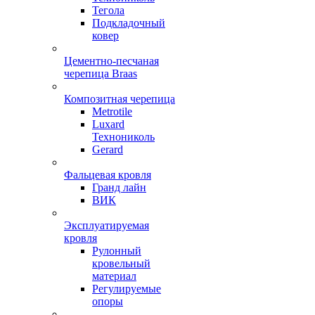
Тегола
Подкладочный
ковер
Цементно-песчаная
черепица Braas
Композитная черепица
Metrotile
Luxard
Технониколь
Gerard
Фальцевая кровля
Гранд лайн
ВИК
Эксплуатируемая
кровля
Рулонный
кровельный
материал
Регулируемые
опоры