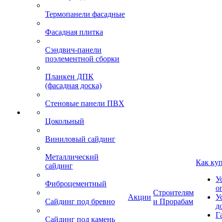
Термопанели фасадные
Фасадная плитка
Сэндвич-панели
поэлементной сборки
Планкен ДПК
(фасадная доска)
Стеновые панели ПВХ
Цокольный
Виниловый сайдинг
Металлический
Как ку
сайдинг
У
Фиброцементный
о
Строителям
Акции
У
Сайдинг под бревно
и Прорабам
д
Г
Сайдинг под камень