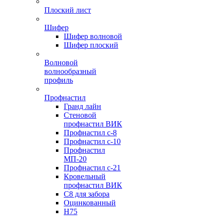
Плоский лист
Шифер
Шифер волновой
Шифер плоский
Волновой
волнообразный
профиль
Профнастил
Гранд лайн
Стеновой
профнастил ВИК
Профнастил с-8
Профнастил с-10
Профнастил
МП-20
Профнастил с-21
Кровельный
профнастил ВИК
С8 для забора
Оцинкованный
Н75