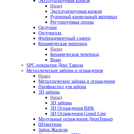
Эксплуатируемая кровля
Назад
Эксплуатируемая кровля
Рулонный кровельный материал
Регулируемые опоры
Ондулин
Ондувилла
Фиброцементный сланец
Керамическая черепица
Назад
Керамическая черепица
Braas
SPC-покрытия Дёке Тавола
Металлические заборы и ограждения
Назад
Металлические заборы и ограждения
Профнастил для забора
3D заборы
Назад
3D заборы
3D Ограждения ВИК
3D Ограждения Grand Line
Модульные ограждения ДворТерьер
Штакетник
Забор Жалюзи