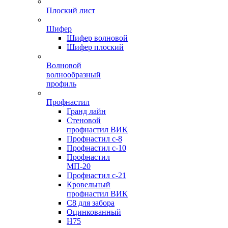
Плоский лист
Шифер
Шифер волновой
Шифер плоский
Волновой
волнообразный
профиль
Профнастил
Гранд лайн
Стеновой
профнастил ВИК
Профнастил с-8
Профнастил с-10
Профнастил
МП-20
Профнастил с-21
Кровельный
профнастил ВИК
С8 для забора
Оцинкованный
Н75