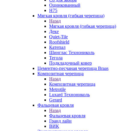
Оцинкованный
Н75
Мягкая кровля (гибкая черепица)
Назад
Мягкая кровля (гибкая черепица)
Деке
Quiet-Tile
Roofshield
Катепал
Шинглас Технониколь
Тегола
Подкладочный ковер
Цементно-песчаная черепица Braas
Композитная черепица
Назад
Композитная черепица
Metrotile
Luxard Технониколь
Gerard
Фальцевая кровля
Назад
Фальцевая кровля
Гранд лайн
ВИК