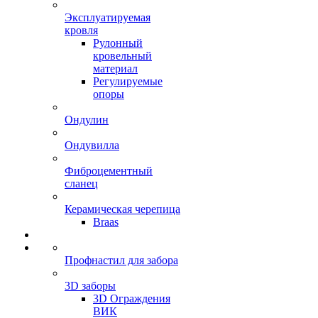
Эксплуатируемая
кровля
Рулонный
кровельный
материал
Регулируемые
опоры
Ондулин
Ондувилла
Фиброцементный
сланец
Керамическая черепица
Braas
Профнастил для забора
3D заборы
3D Ограждения
ВИК