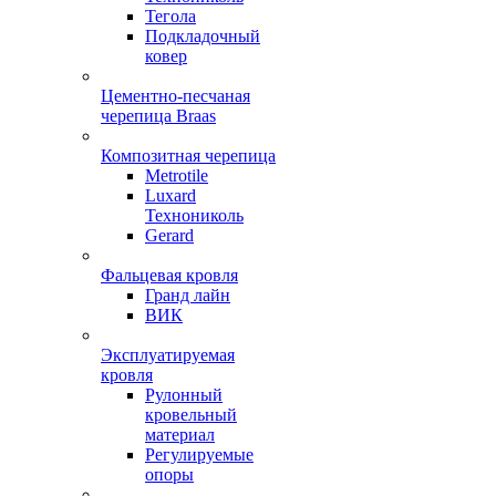
Тегола
Подкладочный
ковер
Цементно-песчаная
черепица Braas
Композитная черепица
Metrotile
Luxard
Технониколь
Gerard
Фальцевая кровля
Гранд лайн
ВИК
Эксплуатируемая
кровля
Рулонный
кровельный
материал
Регулируемые
опоры