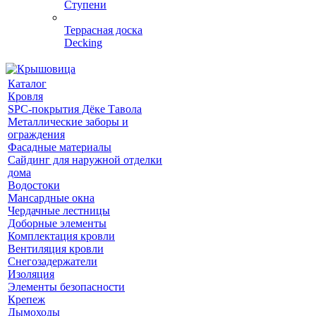
Ступени
Террасная доска
Decking
Каталог
Кровля
SPC-покрытия Дёке Тавола
Металлические заборы и
ограждения
Фасадные материалы
Сайдинг для наружной отделки
дома
Водостоки
Мансардные окна
Чердачные лестницы
Доборные элементы
Комплектация кровли
Вентиляция кровли
Снегозадержатели
Изоляция
Элементы безопасности
Крепеж
Дымоходы