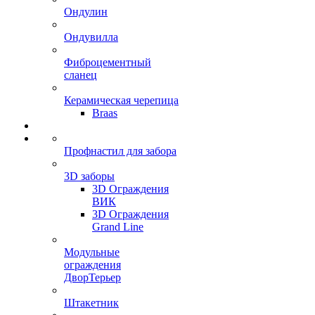
Ондулин
Ондувилла
Фиброцементный
сланец
Керамическая черепица
Braas
Профнастил для забора
3D заборы
3D Ограждения
ВИК
3D Ограждения
Grand Line
Модульные
ограждения
ДворТерьер
Штакетник