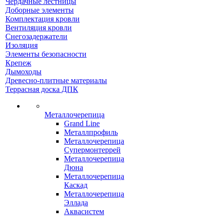
Чердачные лестницы
Доборные элементы
Комплектация кровли
Вентиляция кровли
Снегозадержатели
Изоляция
Элементы безопасности
Крепеж
Дымоходы
Древесно-плитные материалы
Террасная доска ДПК
Металлочерепица
Grand Line
Металлпрофиль
Металлочерепица
Супермонтеррей
Металлочерепица
Дюна
Металлочерепица
Каскад
Металлочерепица
Эллада
Аквасистем