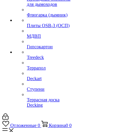
для дымоходов
Флюгарка (дымник)
Плиты OSB-3 (ОСП)
МДВП
Гипсокартон
Treedeck
Террапол
Deckart
Ступени
Террасная доска
Decking
Отложенные
0
Корзина
0
0