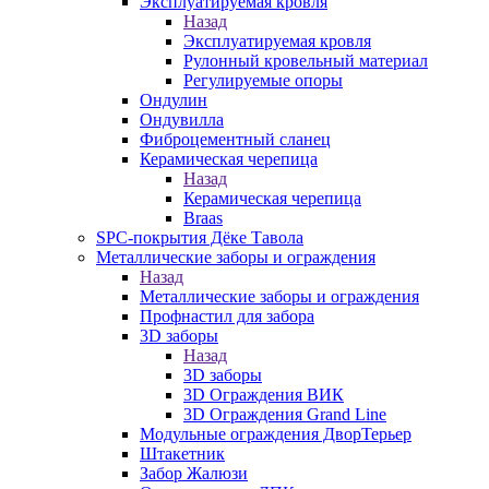
Эксплуатируемая кровля
Назад
Эксплуатируемая кровля
Рулонный кровельный материал
Регулируемые опоры
Ондулин
Ондувилла
Фиброцементный сланец
Керамическая черепица
Назад
Керамическая черепица
Braas
SPC-покрытия Дёке Тавола
Металлические заборы и ограждения
Назад
Металлические заборы и ограждения
Профнастил для забора
3D заборы
Назад
3D заборы
3D Ограждения ВИК
3D Ограждения Grand Line
Модульные ограждения ДворТерьер
Штакетник
Забор Жалюзи