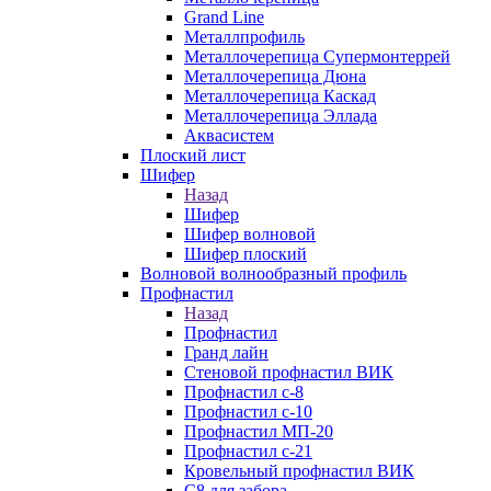
Grand Line
Металлпрофиль
Металлочерепица Супермонтеррей
Металлочерепица Дюна
Металлочерепица Каскад
Металлочерепица Эллада
Аквасистем
Плоский лист
Шифер
Назад
Шифер
Шифер волновой
Шифер плоский
Волновой волнообразный профиль
Профнастил
Назад
Профнастил
Гранд лайн
Стеновой профнастил ВИК
Профнастил с-8
Профнастил с-10
Профнастил МП-20
Профнастил с-21
Кровельный профнастил ВИК
С8 для забора