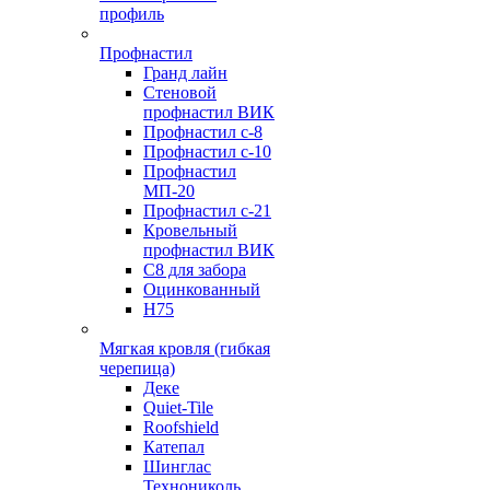
профиль
Профнастил
Гранд лайн
Стеновой
профнастил ВИК
Профнастил с-8
Профнастил с-10
Профнастил
МП-20
Профнастил с-21
Кровельный
профнастил ВИК
С8 для забора
Оцинкованный
Н75
Мягкая кровля (гибкая
черепица)
Деке
Quiet-Tile
Roofshield
Катепал
Шинглас
Технониколь