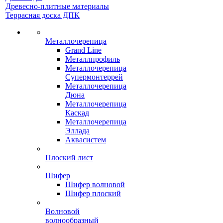
Древесно-плитные материалы
Террасная доска ДПК
Металлочерепица
Grand Line
Металлпрофиль
Металлочерепица
Супермонтеррей
Металлочерепица
Дюна
Металлочерепица
Каскад
Металлочерепица
Эллада
Аквасистем
Плоский лист
Шифер
Шифер волновой
Шифер плоский
Волновой
волнообразный