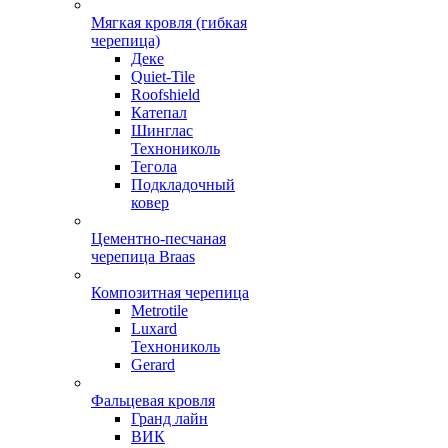
Мягкая кровля (гибкая
черепица)
Деке
Quiet-Tile
Roofshield
Катепал
Шинглас
Технониколь
Тегола
Подкладочный
ковер
Цементно-песчаная
черепица Braas
Композитная черепица
Metrotile
Luxard
Технониколь
Gerard
Фальцевая кровля
Гранд лайн
ВИК