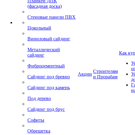
Планкен ДПК
(фасадная доска)
Стеновые панели ПВХ
Цокольный
Виниловый сайдинг
Металлический
Как ку
сайдинг
У
Фиброцементный
о
Строителям
Акции
У
Сайдинг под бревно
и Прорабам
д
Г
Сайдинг под камень
н
Под дерево
Сайдинг под брус
Софиты
Обрешетка