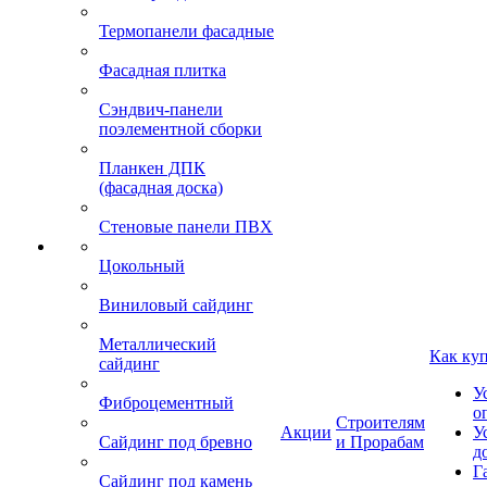
Термопанели фасадные
Фасадная плитка
Сэндвич-панели
поэлементной сборки
Планкен ДПК
(фасадная доска)
Стеновые панели ПВХ
Цокольный
Виниловый сайдинг
Металлический
Как ку
сайдинг
У
Фиброцементный
о
Строителям
Акции
У
Сайдинг под бревно
и Прорабам
д
Г
Сайдинг под камень