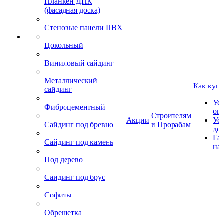
Планкен ДПК
(фасадная доска)
Стеновые панели ПВХ
Цокольный
Виниловый сайдинг
Металлический
Как ку
сайдинг
У
Фиброцементный
о
Строителям
Акции
У
Сайдинг под бревно
и Прорабам
д
Г
Сайдинг под камень
н
Под дерево
Сайдинг под брус
Софиты
Обрешетка