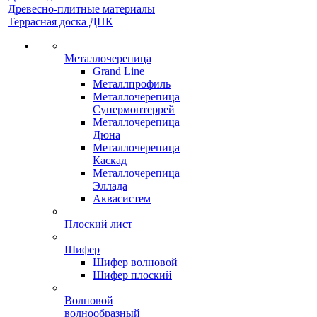
Древесно-плитные материалы
Террасная доска ДПК
Металлочерепица
Grand Line
Металлпрофиль
Металлочерепица
Супермонтеррей
Металлочерепица
Дюна
Металлочерепица
Каскад
Металлочерепица
Эллада
Аквасистем
Плоский лист
Шифер
Шифер волновой
Шифер плоский
Волновой
волнообразный