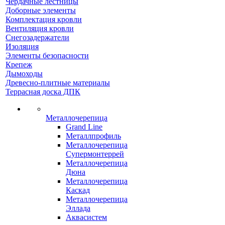
Чердачные лестницы
Доборные элементы
Комплектация кровли
Вентиляция кровли
Снегозадержатели
Изоляция
Элементы безопасности
Крепеж
Дымоходы
Древесно-плитные материалы
Террасная доска ДПК
Металлочерепица
Grand Line
Металлпрофиль
Металлочерепица
Супермонтеррей
Металлочерепица
Дюна
Металлочерепица
Каскад
Металлочерепица
Эллада
Аквасистем