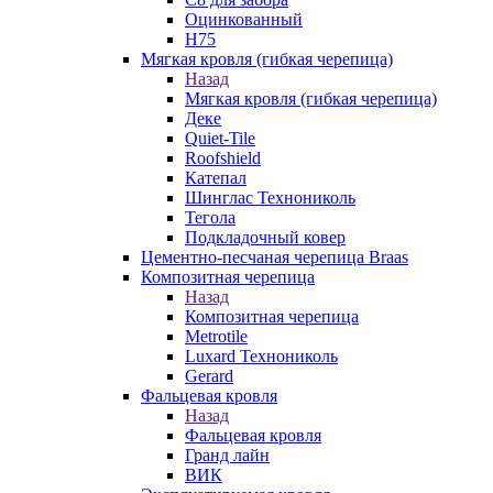
Оцинкованный
Н75
Мягкая кровля (гибкая черепица)
Назад
Мягкая кровля (гибкая черепица)
Деке
Quiet-Tile
Roofshield
Катепал
Шинглас Технониколь
Тегола
Подкладочный ковер
Цементно-песчаная черепица Braas
Композитная черепица
Назад
Композитная черепица
Metrotile
Luxard Технониколь
Gerard
Фальцевая кровля
Назад
Фальцевая кровля
Гранд лайн
ВИК