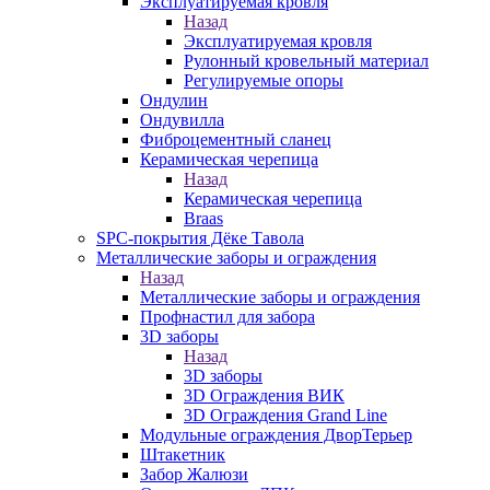
Эксплуатируемая кровля
Назад
Эксплуатируемая кровля
Рулонный кровельный материал
Регулируемые опоры
Ондулин
Ондувилла
Фиброцементный сланец
Керамическая черепица
Назад
Керамическая черепица
Braas
SPC-покрытия Дёке Тавола
Металлические заборы и ограждения
Назад
Металлические заборы и ограждения
Профнастил для забора
3D заборы
Назад
3D заборы
3D Ограждения ВИК
3D Ограждения Grand Line
Модульные ограждения ДворТерьер
Штакетник
Забор Жалюзи