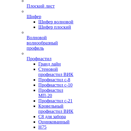
Плоский лист
Шифер
Шифер волновой
Шифер плоский
Волновой
волнообразный
профиль
Профнастил
Гранд лайн
Стеновой
профнастил ВИК
Профнастил с-8
Профнастил с-10
Профнастил
МП-20
Профнастил с-21
Кровельный
профнастил ВИК
С8 для забора
Оцинкованный
Н75