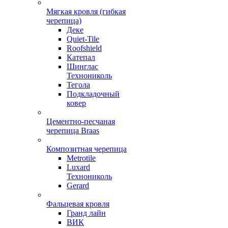
Мягкая кровля (гибкая
черепица)
Деке
Quiet-Tile
Roofshield
Катепал
Шинглас
Технониколь
Тегола
Подкладочный
ковер
Цементно-песчаная
черепица Braas
Композитная черепица
Metrotile
Luxard
Технониколь
Gerard
Фальцевая кровля
Гранд лайн
ВИК