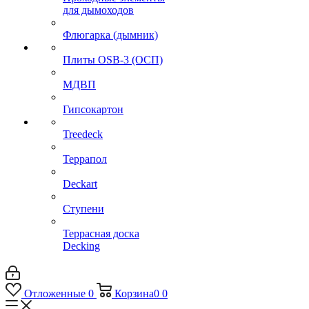
для дымоходов
Флюгарка (дымник)
Плиты OSB-3 (ОСП)
МДВП
Гипсокартон
Treedeck
Террапол
Deckart
Ступени
Террасная доска
Decking
Отложенные
0
Корзина
0
0