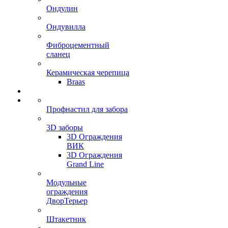
Ондулин
Ондувилла
Фиброцементный
сланец
Керамическая черепица
Braas
Профнастил для забора
3D заборы
3D Ограждения
ВИК
3D Ограждения
Grand Line
Модульные
ограждения
ДворТерьер
Штакетник