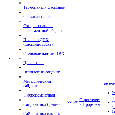
Термопанели фасадные
Фасадная плитка
Сэндвич-панели
поэлементной сборки
Планкен ДПК
(фасадная доска)
Стеновые панели ПВХ
Цокольный
Виниловый сайдинг
Металлический
Как ку
сайдинг
У
Фиброцементный
о
Строителям
Акции
У
Сайдинг под бревно
и Прорабам
д
Г
Сайдинг под камень