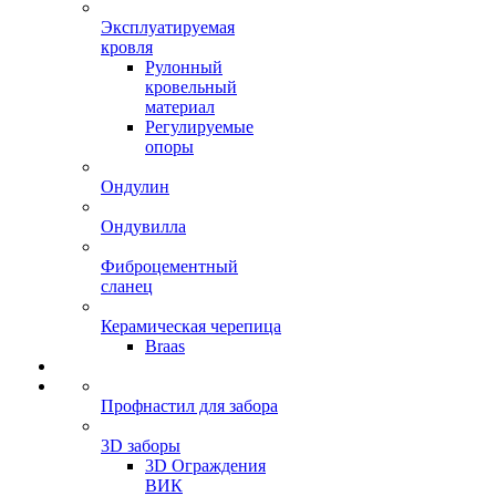
Эксплуатируемая
кровля
Рулонный
кровельный
материал
Регулируемые
опоры
Ондулин
Ондувилла
Фиброцементный
сланец
Керамическая черепица
Braas
Профнастил для забора
3D заборы
3D Ограждения
ВИК