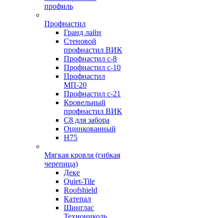
профиль
Профнастил
Гранд лайн
Стеновой
профнастил ВИК
Профнастил с-8
Профнастил с-10
Профнастил
МП-20
Профнастил с-21
Кровельный
профнастил ВИК
С8 для забора
Оцинкованный
Н75
Мягкая кровля (гибкая
черепица)
Деке
Quiet-Tile
Roofshield
Катепал
Шинглас
Технониколь