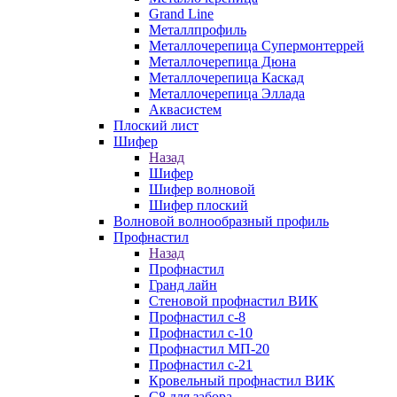
Grand Line
Металлпрофиль
Металлочерепица Супермонтеррей
Металлочерепица Дюна
Металлочерепица Каскад
Металлочерепица Эллада
Аквасистем
Плоский лист
Шифер
Назад
Шифер
Шифер волновой
Шифер плоский
Волновой волнообразный профиль
Профнастил
Назад
Профнастил
Гранд лайн
Стеновой профнастил ВИК
Профнастил с-8
Профнастил с-10
Профнастил МП-20
Профнастил с-21
Кровельный профнастил ВИК
С8 для забора