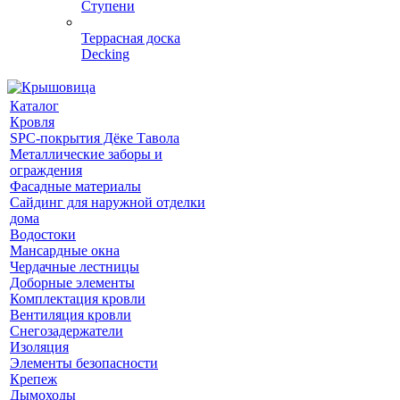
Ступени
Террасная доска
Decking
Каталог
Кровля
SPC-покрытия Дёке Тавола
Металлические заборы и
ограждения
Фасадные материалы
Сайдинг для наружной отделки
дома
Водостоки
Мансардные окна
Чердачные лестницы
Доборные элементы
Комплектация кровли
Вентиляция кровли
Снегозадержатели
Изоляция
Элементы безопасности
Крепеж
Дымоходы