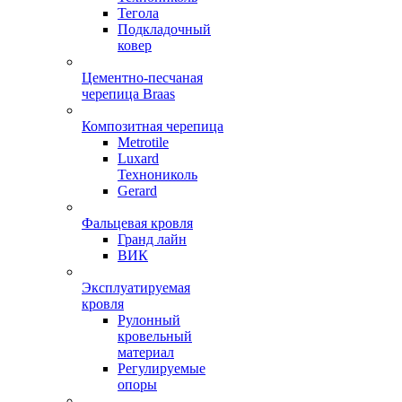
Тегола
Подкладочный
ковер
Цементно-песчаная
черепица Braas
Композитная черепица
Metrotile
Luxard
Технониколь
Gerard
Фальцевая кровля
Гранд лайн
ВИК
Эксплуатируемая
кровля
Рулонный
кровельный
материал
Регулируемые
опоры