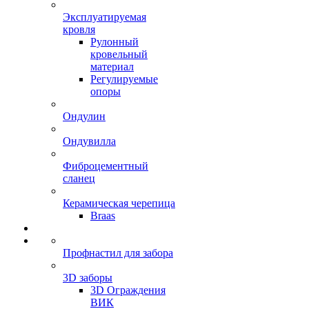
Эксплуатируемая
кровля
Рулонный
кровельный
материал
Регулируемые
опоры
Ондулин
Ондувилла
Фиброцементный
сланец
Керамическая черепица
Braas
Профнастил для забора
3D заборы
3D Ограждения
ВИК