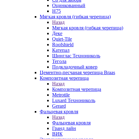
Оцинкованный
Н75
Мягкая кровля (гибкая черепица)
Назад
Мягкая кровля (гибкая черепица)
Деке
Quiet-Tile
Roofshield
Катепал
Шинглас Технониколь
Тегола
Подкладочный ковер
Цементно-песчаная черепица Braas
Композитная черепица
Назад
Композитная черепица
Metrotile
Luxard Технониколь
Gerard
Фальцевая кровля
Назад
Фальцевая кровля
Гранд лайн
ВИК