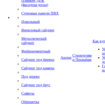
Планкен ДПК
(фасадная доска)
Стеновые панели ПВХ
Цокольный
Виниловый сайдинг
Металлический
Как ку
сайдинг
У
Фиброцементный
о
Строителям
Акции
У
Сайдинг под бревно
и Прорабам
д
Г
Сайдинг под камень
н
Под дерево
Сайдинг под брус
Софиты
Обрешетка