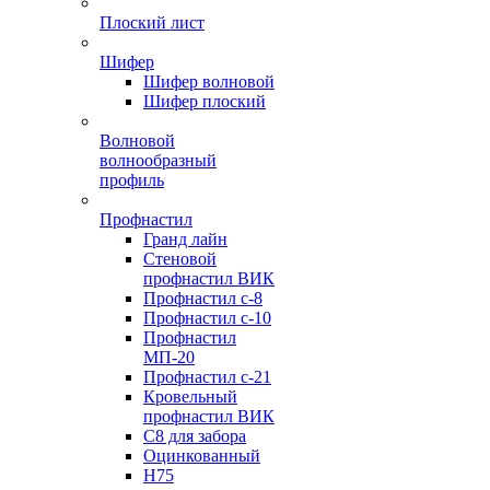
Плоский лист
Шифер
Шифер волновой
Шифер плоский
Волновой
волнообразный
профиль
Профнастил
Гранд лайн
Стеновой
профнастил ВИК
Профнастил с-8
Профнастил с-10
Профнастил
МП-20
Профнастил с-21
Кровельный
профнастил ВИК
С8 для забора
Оцинкованный
Н75