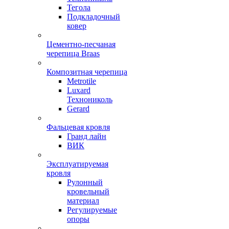
Тегола
Подкладочный
ковер
Цементно-песчаная
черепица Braas
Композитная черепица
Metrotile
Luxard
Технониколь
Gerard
Фальцевая кровля
Гранд лайн
ВИК
Эксплуатируемая
кровля
Рулонный
кровельный
материал
Регулируемые
опоры