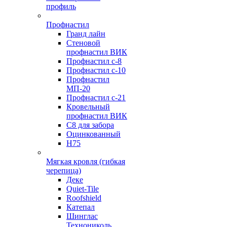
профиль
Профнастил
Гранд лайн
Стеновой
профнастил ВИК
Профнастил с-8
Профнастил с-10
Профнастил
МП-20
Профнастил с-21
Кровельный
профнастил ВИК
С8 для забора
Оцинкованный
Н75
Мягкая кровля (гибкая
черепица)
Деке
Quiet-Tile
Roofshield
Катепал
Шинглас
Технониколь