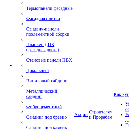
Термопанели фасадные
Фасадная плитка
Сэндвич-панели
поэлементной сборки
Планкен ДПК
(фасадная доска)
Стеновые панели ПВХ
Цокольный
Виниловый сайдинг
Металлический
Как ку
сайдинг
У
Фиброцементный
о
Строителям
Акции
У
Сайдинг под бревно
и Прорабам
д
Г
Сайдинг под камень