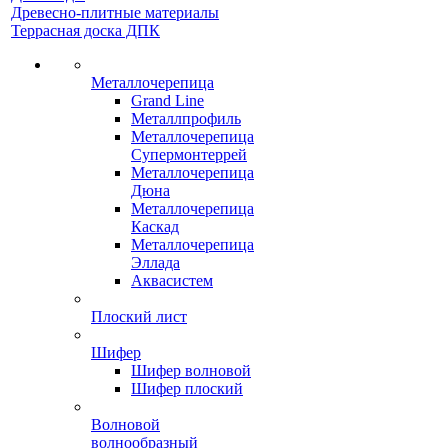
Древесно-плитные материалы
Террасная доска ДПК
Металлочерепица
Grand Line
Металлпрофиль
Металлочерепица
Супермонтеррей
Металлочерепица
Дюна
Металлочерепица
Каскад
Металлочерепица
Эллада
Аквасистем
Плоский лист
Шифер
Шифер волновой
Шифер плоский
Волновой
волнообразный