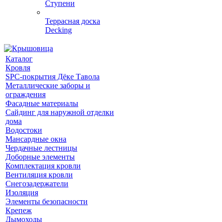
Ступени
Террасная доска
Decking
Каталог
Кровля
SPC-покрытия Дёке Тавола
Металлические заборы и
ограждения
Фасадные материалы
Сайдинг для наружной отделки
дома
Водостоки
Мансардные окна
Чердачные лестницы
Доборные элементы
Комплектация кровли
Вентиляция кровли
Снегозадержатели
Изоляция
Элементы безопасности
Крепеж
Дымоходы