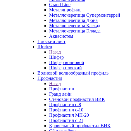
Grand Line
Металлпрофиль
Металлочерепица Супермонтеррей
Металлочерепица Дюна
Металлочерепица Каскад
Металлочерепица Эллада
Аквасистем
Плоский лист
Шифер
Назад
Шифер
Шифер волновой
Шифер плоский
Волновой волнообразный профиль
Профнастил
Назад
Профнастил
Гранд лайн
Стеновой профнастил ВИК
Профнастил с-8
Профнастил с-10
Профнастил МП-20
Профнастил с-21
Кровельный профнастил ВИК
С8 для забора