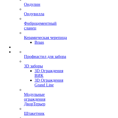
Ондулин
Ондувилла
Фиброцементный
сланец
Керамическая черепица
Braas
Профнастил для забора
3D заборы
3D Ограждения
ВИК
3D Ограждения
Grand Line
Модульные
ограждения
ДворТерьер
Штакетник