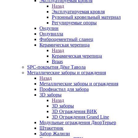
Эксплуатируемая кровля
Назад
Эксплуатируемая кровля
Рулонный кровельный материал
Регулируемые опоры
Ондулин
Ондувилла
Фиброцементный сланец
Керамическая черепица
Назад
Керамическая черепица
Braas
SPC-покрытия Дёке Тавола
Металлические заборы и ограждения
Назад
Металлические заборы и ограждения
Профнастил для забора
3D заборы
Назад
3D заборы
3D Ограждения ВИК
3D Ограждения Grand Line
Модульные ограждения ДворТерьер
Штакетник
Забор Жалюзи