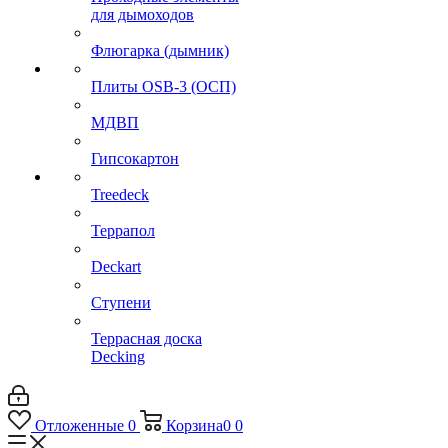
для дымоходов
Флюгарка (дымник)
Плиты OSB-3 (ОСП)
МДВП
Гипсокартон
Treedeck
Террапол
Deckart
Ступени
Террасная доска
Decking
Отложенные
0
Корзина
0
0