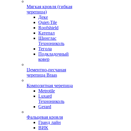
Мягкая кровля (гибкая
черепица)
Деке
Quiet-Tile
Roofshield
Катепал
Шинглас
Технониколь
Тегола
Подкладочный
ковер
Цементно-песчаная
черепица Braas
Композитная черепица
Metrotile
Luxard
Технониколь
Gerard
Фальцевая кровля
Гранд лайн
ВИК