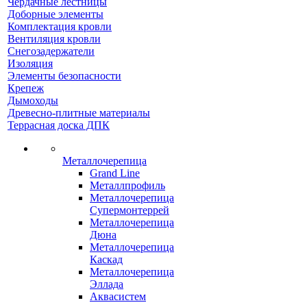
Чердачные лестницы
Доборные элементы
Комплектация кровли
Вентиляция кровли
Снегозадержатели
Изоляция
Элементы безопасности
Крепеж
Дымоходы
Древесно-плитные материалы
Террасная доска ДПК
Металлочерепица
Grand Line
Металлпрофиль
Металлочерепица
Супермонтеррей
Металлочерепица
Дюна
Металлочерепица
Каскад
Металлочерепица
Эллада
Аквасистем