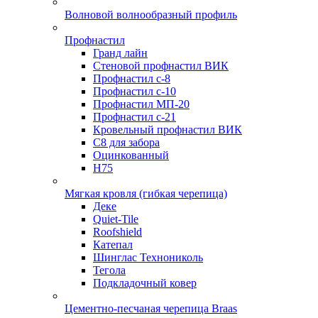
Волновой волнообразный профиль
Профнастил
Гранд лайн
Стеновой профнастил ВИК
Профнастил с-8
Профнастил с-10
Профнастил МП-20
Профнастил с-21
Кровельный профнастил ВИК
С8 для забора
Оцинкованный
Н75
Мягкая кровля (гибкая черепица)
Деке
Quiet-Tile
Roofshield
Катепал
Шинглас Технониколь
Тегола
Подкладочный ковер
Цементно-песчаная черепица Braas