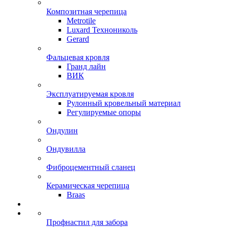
Композитная черепица
Metrotile
Luxard Технониколь
Gerard
Фальцевая кровля
Гранд лайн
ВИК
Эксплуатируемая кровля
Рулонный кровельный материал
Регулируемые опоры
Ондулин
Ондувилла
Фиброцементный сланец
Керамическая черепица
Braas
Профнастил для забора