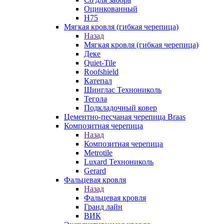
Оцинкованный
Н75
Мягкая кровля (гибкая черепица)
Назад
Мягкая кровля (гибкая черепица)
Деке
Quiet-Tile
Roofshield
Катепал
Шинглас Технониколь
Тегола
Подкладочный ковер
Цементно-песчаная черепица Braas
Композитная черепица
Назад
Композитная черепица
Metrotile
Luxard Технониколь
Gerard
Фальцевая кровля
Назад
Фальцевая кровля
Гранд лайн
ВИК