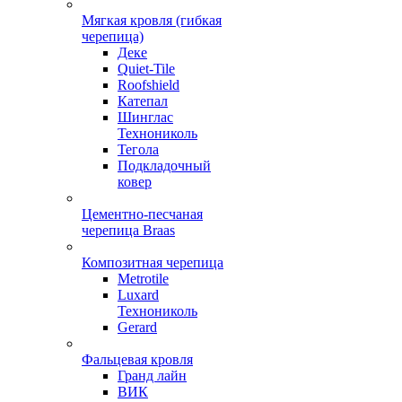
Мягкая кровля (гибкая
черепица)
Деке
Quiet-Tile
Roofshield
Катепал
Шинглас
Технониколь
Тегола
Подкладочный
ковер
Цементно-песчаная
черепица Braas
Композитная черепица
Metrotile
Luxard
Технониколь
Gerard
Фальцевая кровля
Гранд лайн
ВИК