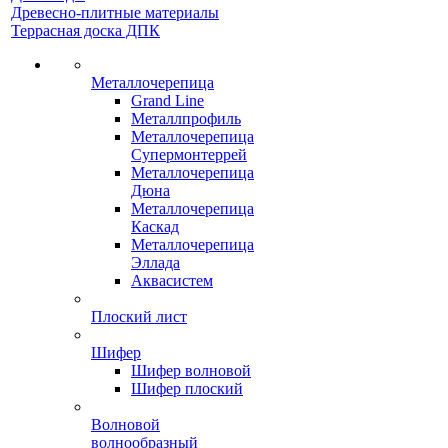
Древесно-плитные материалы
Террасная доска ДПК
Металлочерепица
Grand Line
Металлпрофиль
Металлочерепица
Супермонтеррей
Металлочерепица
Дюна
Металлочерепица
Каскад
Металлочерепица
Эллада
Аквасистем
Плоский лист
Шифер
Шифер волновой
Шифер плоский
Волновой
волнообразный