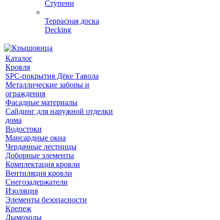
Ступени
Террасная доска
Decking
Каталог
Кровля
SPC-покрытия Дёке Тавола
Металлические заборы и
ограждения
Фасадные материалы
Сайдинг для наружной отделки
дома
Водостоки
Мансардные окна
Чердачные лестницы
Доборные элементы
Комплектация кровли
Вентиляция кровли
Снегозадержатели
Изоляция
Элементы безопасности
Крепеж
Дымоходы