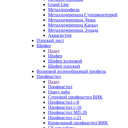
Grand Line
Металлпрофиль
Металлочерепица Супермонтеррей
Металлочерепица Дюна
Металлочерепица Каскад
Металлочерепица Эллада
Аквасистем
Плоский лист
Шифер
Назад
Шифер
Шифер волновой
Шифер плоский
Волновой волнообразный профиль
Профнастил
Назад
Профнастил
Гранд лайн
Стеновой профнастил ВИК
Профнастил с-8
Профнастил с-10
Профнастил МП-20
Профнастил с-21
Кровельный профнастил ВИК
С8 для забора