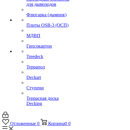
для дымоходов
Флюгарка (дымник)
Плиты OSB-3 (ОСП)
МДВП
Гипсокартон
Treedeck
Террапол
Deckart
Ступени
Террасная доска
Decking
Отложенные
0
Корзина
0
0