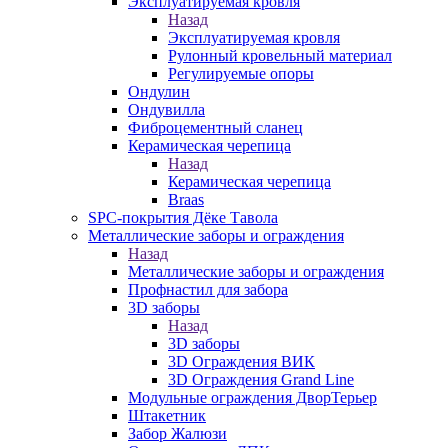
Эксплуатируемая кровля
Назад
Эксплуатируемая кровля
Рулонный кровельный материал
Регулируемые опоры
Ондулин
Ондувилла
Фиброцементный сланец
Керамическая черепица
Назад
Керамическая черепица
Braas
SPC-покрытия Дёке Тавола
Металлические заборы и ограждения
Назад
Металлические заборы и ограждения
Профнастил для забора
3D заборы
Назад
3D заборы
3D Ограждения ВИК
3D Ограждения Grand Line
Модульные ограждения ДворТерьер
Штакетник
Забор Жалюзи