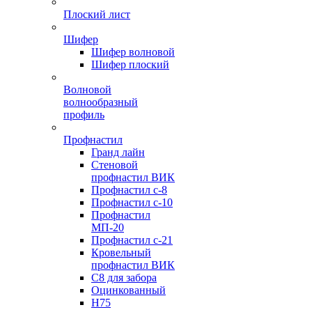
Плоский лист
Шифер
Шифер волновой
Шифер плоский
Волновой
волнообразный
профиль
Профнастил
Гранд лайн
Стеновой
профнастил ВИК
Профнастил с-8
Профнастил с-10
Профнастил
МП-20
Профнастил с-21
Кровельный
профнастил ВИК
С8 для забора
Оцинкованный
Н75