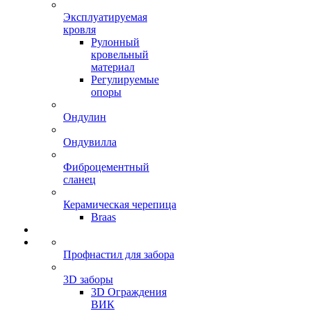
Эксплуатируемая
кровля
Рулонный
кровельный
материал
Регулируемые
опоры
Ондулин
Ондувилла
Фиброцементный
сланец
Керамическая черепица
Braas
Профнастил для забора
3D заборы
3D Ограждения
ВИК