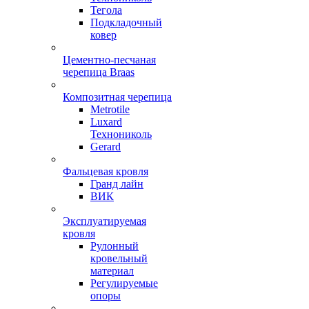
Тегола
Подкладочный
ковер
Цементно-песчаная
черепица Braas
Композитная черепица
Metrotile
Luxard
Технониколь
Gerard
Фальцевая кровля
Гранд лайн
ВИК
Эксплуатируемая
кровля
Рулонный
кровельный
материал
Регулируемые
опоры