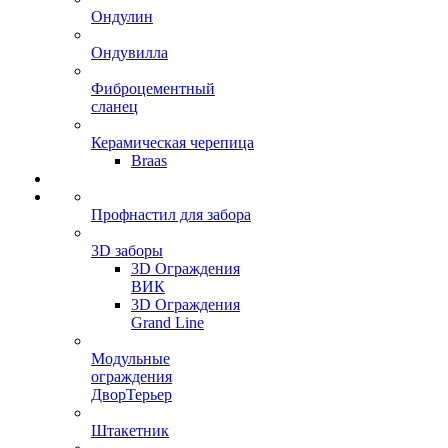
Ондулин
Ондувилла
Фиброцементный
сланец
Керамическая черепица
Braas
Профнастил для забора
3D заборы
3D Ограждения
ВИК
3D Ограждения
Grand Line
Модульные
ограждения
ДворТерьер
Штакетник