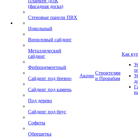
Планкен ДПК
(фасадная доска)
Стеновые панели ПВХ
Цокольный
Виниловый сайдинг
Металлический
Как ку
сайдинг
У
Фиброцементный
о
Строителям
Акции
У
Сайдинг под бревно
и Прорабам
д
Г
Сайдинг под камень
н
Под дерево
Сайдинг под брус
Софиты
Обрешетка