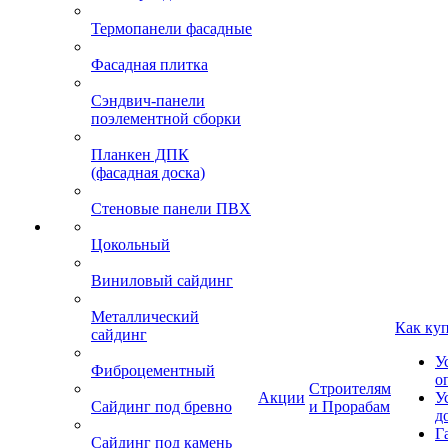
Термопанели фасадные
Фасадная плитка
Сэндвич-панели
поэлементной сборки
Планкен ДПК
(фасадная доска)
Стеновые панели ПВХ
Цокольный
Виниловый сайдинг
Металлический
Как ку
сайдинг
У
Фиброцементный
о
Строителям
Акции
У
Сайдинг под бревно
и Прорабам
д
Г
Сайдинг под камень