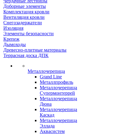
Чердачные лестницы
Доборные элементы
Комплектация кровли
Вентиляция кровли
Снегозадержатели
Изоляция
Элементы безопасности
Крепеж
Дымоходы
Древесно-плитные материалы
Террасная доска ДПК
Металлочерепица
Grand Line
Металлпрофиль
Металлочерепица
Супермонтеррей
Металлочерепица
Дюна
Металлочерепица
Каскад
Металлочерепица
Эллада
Аквасистем