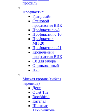
профиль
Профнастил
Гранд лайн
Стеновой
профнастил ВИК
Профнастил с-8
Профнастил с-10
Профнастил
МП-20
Профнастил с-21
Кровельный
профнастил ВИК
С8 для забора
Оцинкованный
Н75
Мягкая кровля (гибкая
черепица)
Деке
Quiet-Tile
Roofshield
Катепал
Шинглас
Технониколь