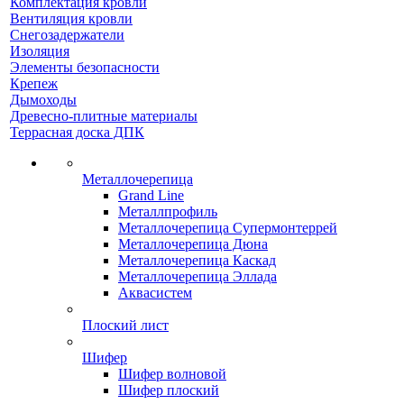
Комплектация кровли
Вентиляция кровли
Снегозадержатели
Изоляция
Элементы безопасности
Крепеж
Дымоходы
Древесно-плитные материалы
Террасная доска ДПК
Металлочерепица
Grand Line
Металлпрофиль
Металлочерепица Супермонтеррей
Металлочерепица Дюна
Металлочерепица Каскад
Металлочерепица Эллада
Аквасистем
Плоский лист
Шифер
Шифер волновой
Шифер плоский