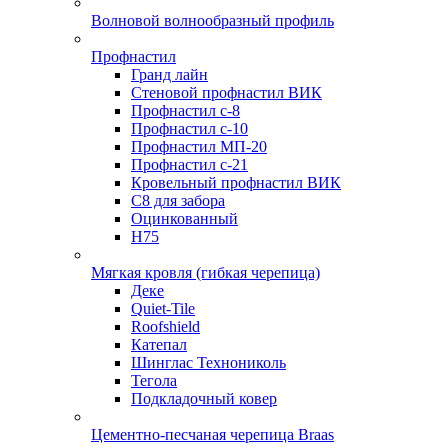
Волновой волнообразный профиль
Профнастил
Гранд лайн
Стеновой профнастил ВИК
Профнастил с-8
Профнастил с-10
Профнастил МП-20
Профнастил с-21
Кровельный профнастил ВИК
С8 для забора
Оцинкованный
Н75
Мягкая кровля (гибкая черепица)
Деке
Quiet-Tile
Roofshield
Катепал
Шинглас Технониколь
Тегола
Подкладочный ковер
Цементно-песчаная черепица Braas