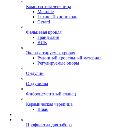
Композитная черепица
Metrotile
Luxard Технониколь
Gerard
Фальцевая кровля
Гранд лайн
ВИК
Эксплуатируемая кровля
Рулонный кровельный материал
Регулируемые опоры
Ондулин
Ондувилла
Фиброцементный сланец
Керамическая черепица
Braas
Профнастил для забора