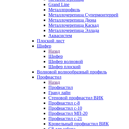
Grand Line
Металлпрофиль
Металлочерепица Супермонтеррей
Металлочерепица Дюна
Металлочерепица Каскад
Металлочерепица Эллада
Аквасистем
Плоский лист
Шифер
Назад
Шифер
Шифер волновой
Шифер плоский
Волновой волнообразный профиль
Профнастил
Назад
Профнастил
Гранд лайн
Стеновой профнастил ВИК
Профнастил с-8
Профнастил с-10
Профнастил МП-20
Профнастил с-21
Кровельный профнастил ВИК
С8 для забора