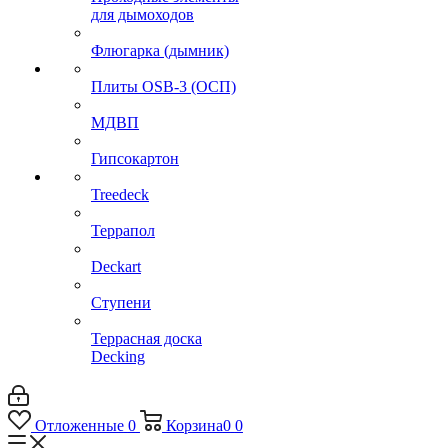
для дымоходов
Флюгарка (дымник)
Плиты OSB-3 (ОСП)
МДВП
Гипсокартон
Treedeck
Террапол
Deckart
Ступени
Террасная доска
Decking
Отложенные
0
Корзина
0
0