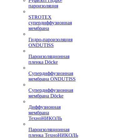
Руфизол Гидро-
пароизоляция
STROTEX
супердиффузионная
мембрана
Гидро-пароизоляция
ONDUTISS
Пароизоляционная
пленка Döcke
Супердиффузионная
мембрана ONDUTISS
Супердиффузионная
мембрана Döcke
Диффузионная
мембрана
ТехноНИКОЛЬ
Пароизоляционная
пленка ТехноНИКОЛЬ