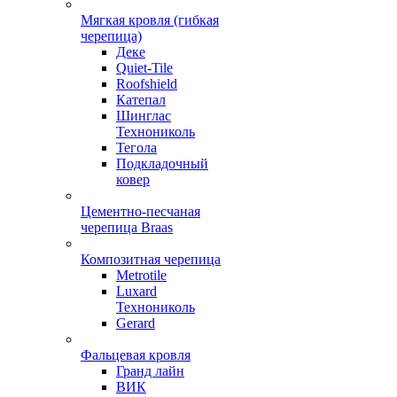
Мягкая кровля (гибкая
черепица)
Деке
Quiet-Tile
Roofshield
Катепал
Шинглас
Технониколь
Тегола
Подкладочный
ковер
Цементно-песчаная
черепица Braas
Композитная черепица
Metrotile
Luxard
Технониколь
Gerard
Фальцевая кровля
Гранд лайн
ВИК