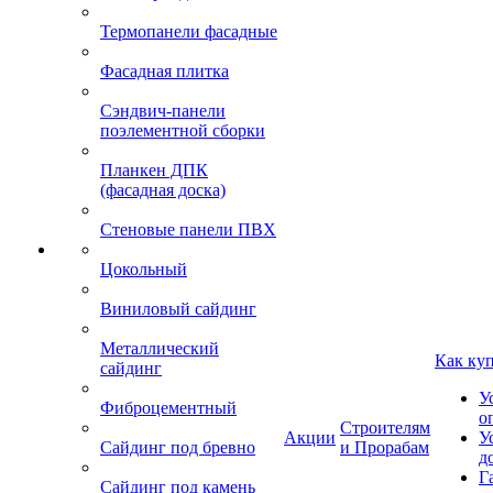
Термопанели фасадные
Фасадная плитка
Сэндвич-панели
поэлементной сборки
Планкен ДПК
(фасадная доска)
Стеновые панели ПВХ
Цокольный
Виниловый сайдинг
Металлический
Как ку
сайдинг
У
Фиброцементный
о
Строителям
Акции
У
Сайдинг под бревно
и Прорабам
д
Г
Сайдинг под камень