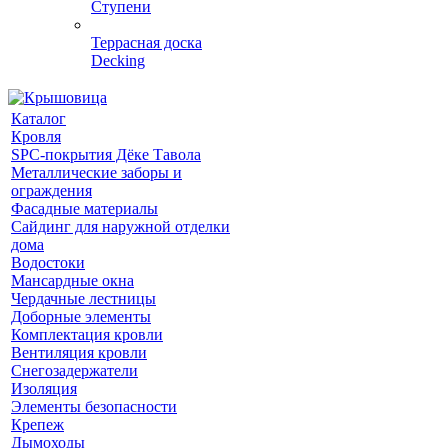
Ступени
Террасная доска
Decking
Каталог
Кровля
SPC-покрытия Дёке Тавола
Металлические заборы и
ограждения
Фасадные материалы
Сайдинг для наружной отделки
дома
Водостоки
Мансардные окна
Чердачные лестницы
Доборные элементы
Комплектация кровли
Вентиляция кровли
Снегозадержатели
Изоляция
Элементы безопасности
Крепеж
Дымоходы