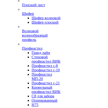
Плоский лист
Шифер
Шифер волновой
Шифер плоский
Волновой
волнообразный
профиль
Профнастил
Гранд лайн
Стеновой
профнастил ВИК
Профнастил с-8
Профнастил с-10
Профнастил
МП-20
Профнастил с-21
Кровельный
профнастил ВИК
С8 для забора
Оцинкованный
Н75