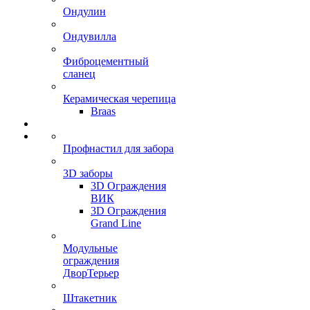
Ондулин
Ондувилла
Фиброцементный
сланец
Керамическая черепица
Braas
Профнастил для забора
3D заборы
3D Ограждения
ВИК
3D Ограждения
Grand Line
Модульные
ограждения
ДворТерьер
Штакетник