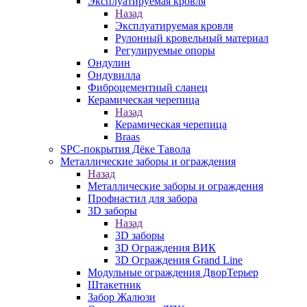
Эксплуатируемая кровля
Назад
Эксплуатируемая кровля
Рулонный кровельный материал
Регулируемые опоры
Ондулин
Ондувилла
Фиброцементный сланец
Керамическая черепица
Назад
Керамическая черепица
Braas
SPC-покрытия Дёке Тавола
Металлические заборы и ограждения
Назад
Металлические заборы и ограждения
Профнастил для забора
3D заборы
Назад
3D заборы
3D Ограждения ВИК
3D Ограждения Grand Line
Модульные ограждения ДворТерьер
Штакетник
Забор Жалюзи