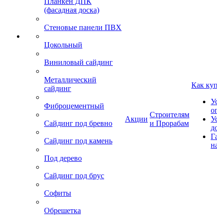
Планкен ДПК
(фасадная доска)
Стеновые панели ПВХ
Цокольный
Виниловый сайдинг
Металлический
Как ку
сайдинг
У
Фиброцементный
о
Строителям
Акции
У
Сайдинг под бревно
и Прорабам
д
Г
Сайдинг под камень
н
Под дерево
Сайдинг под брус
Софиты
Обрешетка