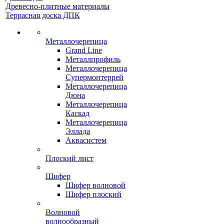
Древесно-плитные материалы
Террасная доска ДПК
Металлочерепица
Grand Line
Металлпрофиль
Металлочерепица
Супермонтеррей
Металлочерепица
Дюна
Металлочерепица
Каскад
Металлочерепица
Эллада
Аквасистем
Плоский лист
Шифер
Шифер волновой
Шифер плоский
Волновой
волнообразный