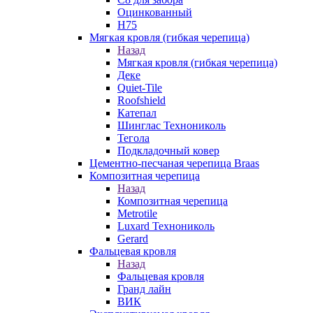
Оцинкованный
Н75
Мягкая кровля (гибкая черепица)
Назад
Мягкая кровля (гибкая черепица)
Деке
Quiet-Tile
Roofshield
Катепал
Шинглас Технониколь
Тегола
Подкладочный ковер
Цементно-песчаная черепица Braas
Композитная черепица
Назад
Композитная черепица
Metrotile
Luxard Технониколь
Gerard
Фальцевая кровля
Назад
Фальцевая кровля
Гранд лайн
ВИК