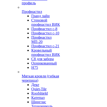
профиль
Профнастил
Гранд лайн
Стеновой
профнастил ВИК
Профнастил с-8
Профнастил с-10
Профнастил
МП-20
Профнастил с-21
Кровельный
профнастил ВИК
С8 для забора
Оцинкованный
Н75
Мягкая кровля (гибкая
черепица)
Деке
Quiet-Tile
Roofshield
Катепал
Шинглас
Технониколь