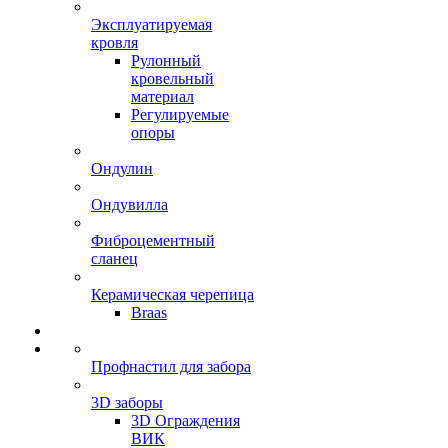
Эксплуатируемая
кровля
Рулонный
кровельный
материал
Регулируемые
опоры
Ондулин
Ондувилла
Фиброцементный
сланец
Керамическая черепица
Braas
Профнастил для забора
3D заборы
3D Ограждения
ВИК