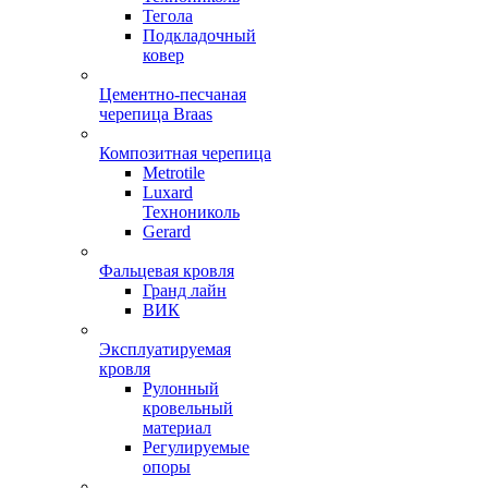
Тегола
Подкладочный
ковер
Цементно-песчаная
черепица Braas
Композитная черепица
Metrotile
Luxard
Технониколь
Gerard
Фальцевая кровля
Гранд лайн
ВИК
Эксплуатируемая
кровля
Рулонный
кровельный
материал
Регулируемые
опоры