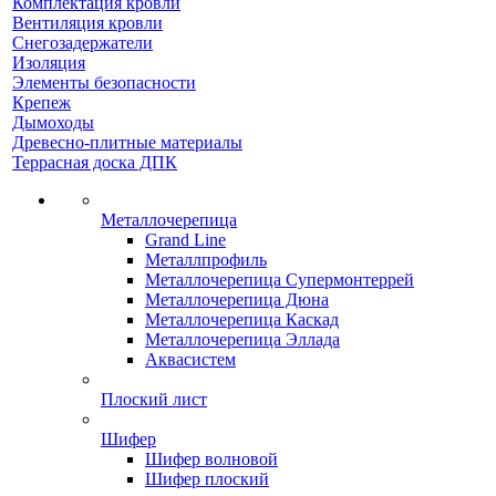
Комплектация кровли
Вентиляция кровли
Снегозадержатели
Изоляция
Элементы безопасности
Крепеж
Дымоходы
Древесно-плитные материалы
Террасная доска ДПК
Металлочерепица
Grand Line
Металлпрофиль
Металлочерепица Супермонтеррей
Металлочерепица Дюна
Металлочерепица Каскад
Металлочерепица Эллада
Аквасистем
Плоский лист
Шифер
Шифер волновой
Шифер плоский