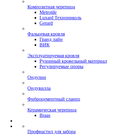
Композитная черепица
Metrotile
Luxard Технониколь
Gerard
Фальцевая кровля
Гранд лайн
ВИК
Эксплуатируемая кровля
Рулонный кровельный материал
Регулируемые опоры
Ондулин
Ондувилла
Фиброцементный сланец
Керамическая черепица
Braas
Профнастил для забора