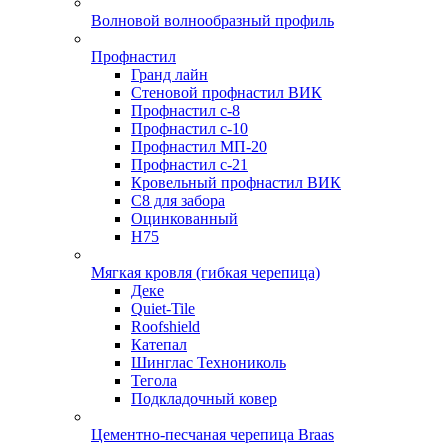
Волновой волнообразный профиль
Профнастил
Гранд лайн
Стеновой профнастил ВИК
Профнастил с-8
Профнастил с-10
Профнастил МП-20
Профнастил с-21
Кровельный профнастил ВИК
С8 для забора
Оцинкованный
Н75
Мягкая кровля (гибкая черепица)
Деке
Quiet-Tile
Roofshield
Катепал
Шинглас Технониколь
Тегола
Подкладочный ковер
Цементно-песчаная черепица Braas