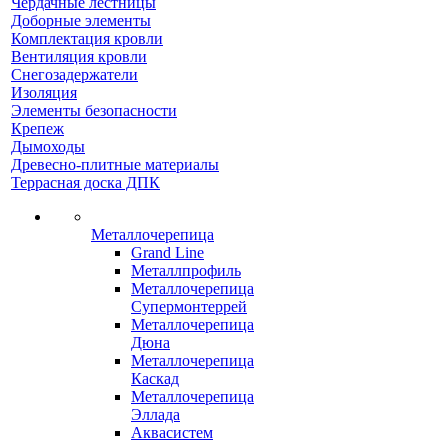
Чердачные лестницы
Доборные элементы
Комплектация кровли
Вентиляция кровли
Снегозадержатели
Изоляция
Элементы безопасности
Крепеж
Дымоходы
Древесно-плитные материалы
Террасная доска ДПК
Металлочерепица
Grand Line
Металлпрофиль
Металлочерепица
Супермонтеррей
Металлочерепица
Дюна
Металлочерепица
Каскад
Металлочерепица
Эллада
Аквасистем