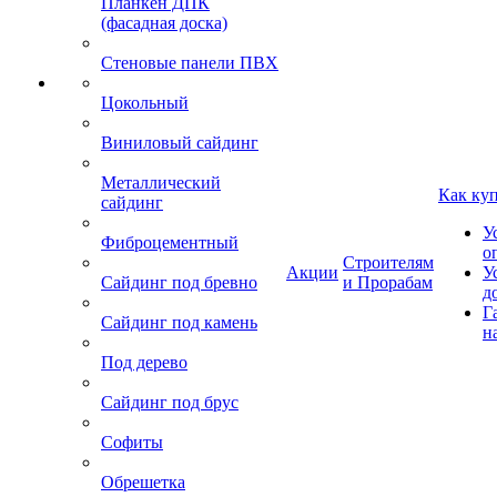
Планкен ДПК
(фасадная доска)
Стеновые панели ПВХ
Цокольный
Виниловый сайдинг
Металлический
Как ку
сайдинг
У
Фиброцементный
о
Строителям
Акции
У
Сайдинг под бревно
и Прорабам
д
Г
Сайдинг под камень
н
Под дерево
Сайдинг под брус
Софиты
Обрешетка