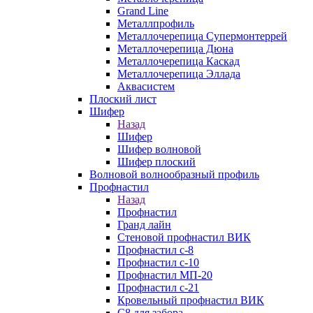
Grand Line
Металлпрофиль
Металлочерепица Супермонтеррей
Металлочерепица Дюна
Металлочерепица Каскад
Металлочерепица Эллада
Аквасистем
Плоский лист
Шифер
Назад
Шифер
Шифер волновой
Шифер плоский
Волновой волнообразный профиль
Профнастил
Назад
Профнастил
Гранд лайн
Стеновой профнастил ВИК
Профнастил с-8
Профнастил с-10
Профнастил МП-20
Профнастил с-21
Кровельный профнастил ВИК
С8 для забора