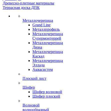
Древесно-плитные материалы
Террасная доска ДПК
Металлочерепица
Grand Line
Металлпрофиль
Металлочерепица
Супермонтеррей
Металлочерепица
Дюна
Металлочерепица
Каскад
Металлочерепица
Эллада
Аквасистем
Плоский лист
Шифер
Шифер волновой
Шифер плоский
Волновой
волнообразный