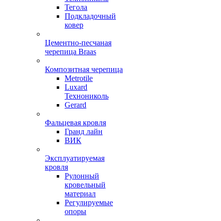
Тегола
Подкладочный
ковер
Цементно-песчаная
черепица Braas
Композитная черепица
Metrotile
Luxard
Технониколь
Gerard
Фальцевая кровля
Гранд лайн
ВИК
Эксплуатируемая
кровля
Рулонный
кровельный
материал
Регулируемые
опоры