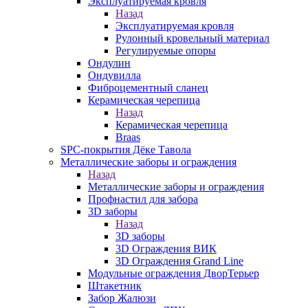
Эксплуатируемая кровля
Назад
Эксплуатируемая кровля
Рулонный кровельный материал
Регулируемые опоры
Ондулин
Ондувилла
Фиброцементный сланец
Керамическая черепица
Назад
Керамическая черепица
Braas
SPC-покрытия Дёке Тавола
Металлические заборы и ограждения
Назад
Металлические заборы и ограждения
Профнастил для забора
3D заборы
Назад
3D заборы
3D Ограждения ВИК
3D Ограждения Grand Line
Модульные ограждения ДворТерьер
Штакетник
Забор Жалюзи