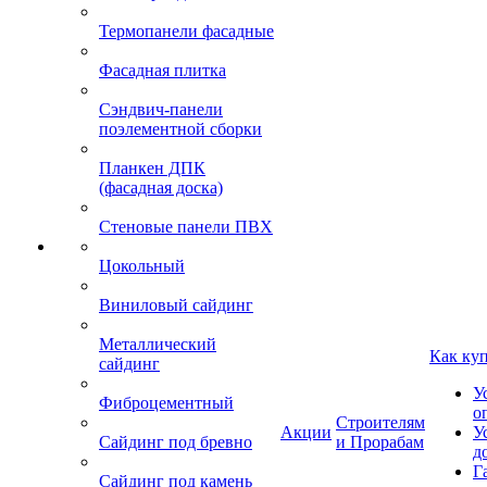
Термопанели фасадные
Фасадная плитка
Сэндвич-панели
поэлементной сборки
Планкен ДПК
(фасадная доска)
Стеновые панели ПВХ
Цокольный
Виниловый сайдинг
Металлический
Как ку
сайдинг
У
Фиброцементный
о
Строителям
Акции
У
Сайдинг под бревно
и Прорабам
д
Г
Сайдинг под камень