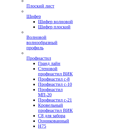
Плоский лист
Шифер
Шифер волновой
Шифер плоский
Волновой
волнообразный
профиль
Профнастил
Гранд лайн
Стеновой
профнастил ВИК
Профнастил с-8
Профнастил с-10
Профнастил
МП-20
Профнастил с-21
Кровельный
профнастил ВИК
С8 для забора
Оцинкованный
Н75