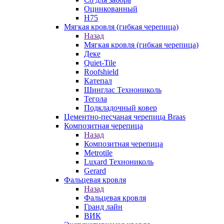
Оцинкованный
Н75
Мягкая кровля (гибкая черепица)
Назад
Мягкая кровля (гибкая черепица)
Деке
Quiet-Tile
Roofshield
Катепал
Шинглас Технониколь
Тегола
Подкладочный ковер
Цементно-песчаная черепица Braas
Композитная черепица
Назад
Композитная черепица
Metrotile
Luxard Технониколь
Gerard
Фальцевая кровля
Назад
Фальцевая кровля
Гранд лайн
ВИК