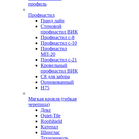
профиль
Профнастил
Гранд лайн
Стеновой
профнастил ВИК
Профнастил с-8
Профнастил с-10
Профнастил
МП-20
Профнастил с-21
Кровельный
профнастил ВИК
С8 для забора
Оцинкованный
Н75
Мягкая кровля (гибкая
черепица)
Деке
Quiet-Tile
Roofshield
Катепал
Шинглас
Технониколь