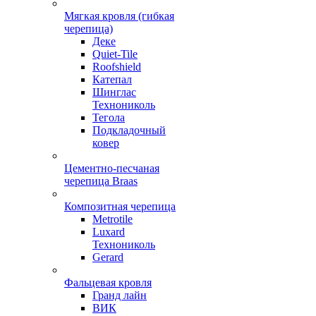
Мягкая кровля (гибкая
черепица)
Деке
Quiet-Tile
Roofshield
Катепал
Шинглас
Технониколь
Тегола
Подкладочный
ковер
Цементно-песчаная
черепица Braas
Композитная черепица
Metrotile
Luxard
Технониколь
Gerard
Фальцевая кровля
Гранд лайн
ВИК