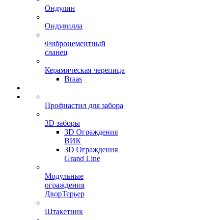
Ондулин
Ондувилла
Фиброцементный
сланец
Керамическая черепица
Braas
Профнастил для забора
3D заборы
3D Ограждения
ВИК
3D Ограждения
Grand Line
Модульные
ограждения
ДворТерьер
Штакетник