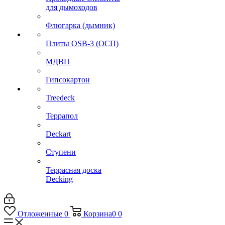
для дымоходов
Флюгарка (дымник)
Плиты OSB-3 (ОСП)
МДВП
Гипсокартон
Treedeck
Террапол
Deckart
Ступени
Террасная доска
Decking
Отложенные
0
Корзина
0
0