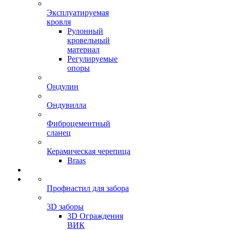
Эксплуатируемая
кровля
Рулонный
кровельный
материал
Регулируемые
опоры
Ондулин
Ондувилла
Фиброцементный
сланец
Керамическая черепица
Braas
Профнастил для забора
3D заборы
3D Ограждения
ВИК