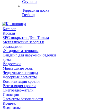
Ступени
Террасная доска
Decking
Каталог
Кровля
SPC-покрытия Дёке Тавола
Металлические заборы и
ограждения
Фасадные материалы
Сайдинг для наружной отделки
дома
Водостоки
Мансардные окна
Чердачные лестницы
Доборные элементы
Комплектация кровли
Вентиляция кровли
Снегозадержатели
Изоляция
Элементы безопасности
Крепеж
Дымоходы