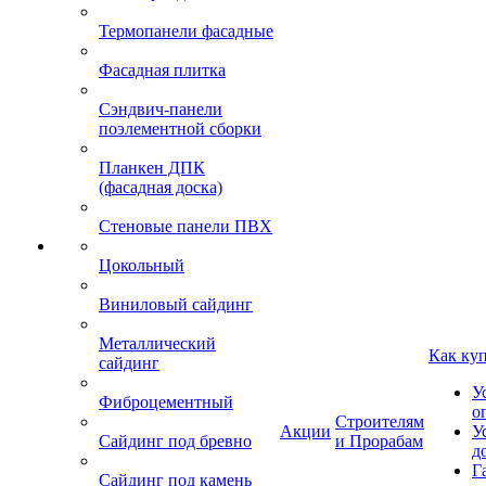
Термопанели фасадные
Фасадная плитка
Сэндвич-панели
поэлементной сборки
Планкен ДПК
(фасадная доска)
Стеновые панели ПВХ
Цокольный
Виниловый сайдинг
Металлический
Как ку
сайдинг
У
Фиброцементный
о
Строителям
Акции
У
Сайдинг под бревно
и Прорабам
д
Г
Сайдинг под камень