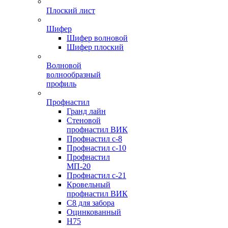
Плоский лист
Шифер
Шифер волновой
Шифер плоский
Волновой
волнообразный
профиль
Профнастил
Гранд лайн
Стеновой
профнастил ВИК
Профнастил с-8
Профнастил с-10
Профнастил
МП-20
Профнастил с-21
Кровельный
профнастил ВИК
С8 для забора
Оцинкованный
Н75