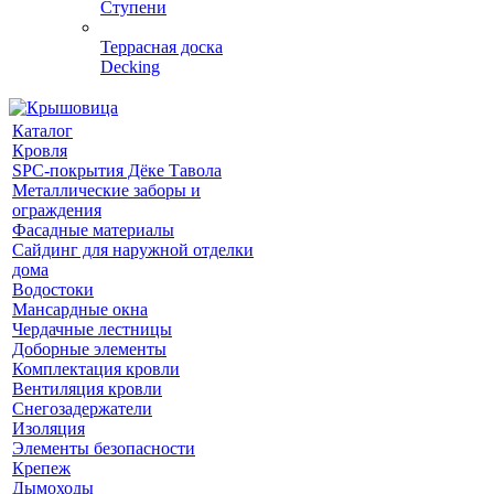
Ступени
Террасная доска
Decking
Каталог
Кровля
SPC-покрытия Дёке Тавола
Металлические заборы и
ограждения
Фасадные материалы
Сайдинг для наружной отделки
дома
Водостоки
Мансардные окна
Чердачные лестницы
Доборные элементы
Комплектация кровли
Вентиляция кровли
Снегозадержатели
Изоляция
Элементы безопасности
Крепеж
Дымоходы