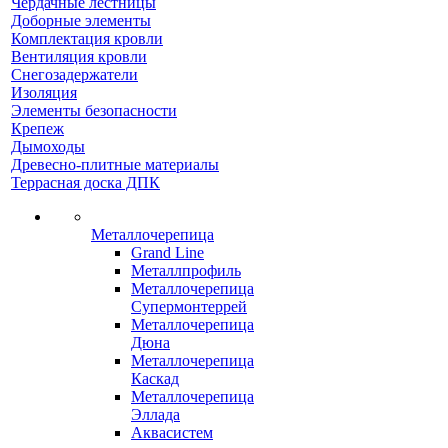
Чердачные лестницы
Доборные элементы
Комплектация кровли
Вентиляция кровли
Снегозадержатели
Изоляция
Элементы безопасности
Крепеж
Дымоходы
Древесно-плитные материалы
Террасная доска ДПК
Металлочерепица
Grand Line
Металлпрофиль
Металлочерепица
Супермонтеррей
Металлочерепица
Дюна
Металлочерепица
Каскад
Металлочерепица
Эллада
Аквасистем