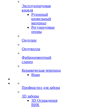
Эксплуатируемая
кровля
Рулонный
кровельный
материал
Регулируемые
опоры
Ондулин
Ондувилла
Фиброцементный
сланец
Керамическая черепица
Braas
Профнастил для забора
3D заборы
3D Ограждения
ВИК