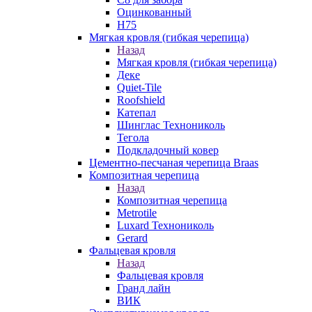
Оцинкованный
Н75
Мягкая кровля (гибкая черепица)
Назад
Мягкая кровля (гибкая черепица)
Деке
Quiet-Tile
Roofshield
Катепал
Шинглас Технониколь
Тегола
Подкладочный ковер
Цементно-песчаная черепица Braas
Композитная черепица
Назад
Композитная черепица
Metrotile
Luxard Технониколь
Gerard
Фальцевая кровля
Назад
Фальцевая кровля
Гранд лайн
ВИК