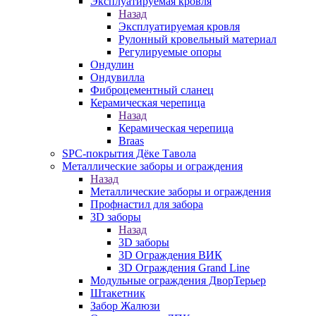
Эксплуатируемая кровля
Назад
Эксплуатируемая кровля
Рулонный кровельный материал
Регулируемые опоры
Ондулин
Ондувилла
Фиброцементный сланец
Керамическая черепица
Назад
Керамическая черепица
Braas
SPC-покрытия Дёке Тавола
Металлические заборы и ограждения
Назад
Металлические заборы и ограждения
Профнастил для забора
3D заборы
Назад
3D заборы
3D Ограждения ВИК
3D Ограждения Grand Line
Модульные ограждения ДворТерьер
Штакетник
Забор Жалюзи