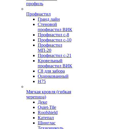
профиль
Профнастил
Гранд лайн
Стеновой
профнастил ВИК
Профнастил с-8
Профнастил с-10
Профнастил
МП-20
Профнастил с-21
Кровельный
профнастил ВИК
С8 для забора
Оцинкованный
Н75
Мягкая кровля (гибкая
черепица)
Деке
Quiet-Tile
Roofshield
Катепал
Шинглас
Технониколь