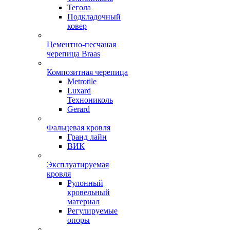
Тегола
Подкладочный
ковер
Цементно-песчаная
черепица Braas
Композитная черепица
Metrotile
Luxard
Технониколь
Gerard
Фальцевая кровля
Гранд лайн
ВИК
Эксплуатируемая
кровля
Рулонный
кровельный
материал
Регулируемые
опоры