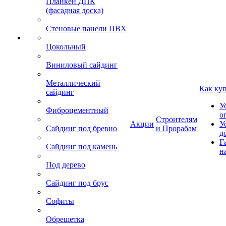
Планкен ДПК
(фасадная доска)
Стеновые панели ПВХ
Цокольный
Виниловый сайдинг
Металлический
Как ку
сайдинг
У
Фиброцементный
о
Строителям
Акции
У
Сайдинг под бревно
и Прорабам
д
Г
Сайдинг под камень
н
Под дерево
Сайдинг под брус
Софиты
Обрешетка