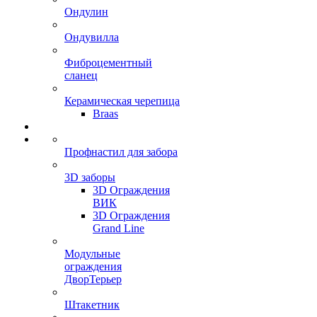
Ондулин
Ондувилла
Фиброцементный
сланец
Керамическая черепица
Braas
Профнастил для забора
3D заборы
3D Ограждения
ВИК
3D Ограждения
Grand Line
Модульные
ограждения
ДворТерьер
Штакетник