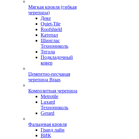
Мягкая кровля (гибкая
черепица)
Деке
Quiet-Tile
Roofshield
Катепал
Шинглас
Технониколь
Тегола
Подкладочный
ковер
Цементно-песчаная
черепица Braas
Композитная черепица
Metrotile
Luxard
Технониколь
Gerard
Фальцевая кровля
Гранд лайн
ВИК