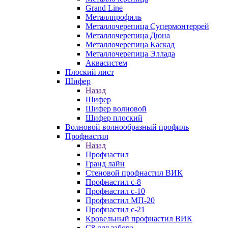
Grand Line
Металлпрофиль
Металлочерепица Супермонтеррей
Металлочерепица Дюна
Металлочерепица Каскад
Металлочерепица Эллада
Аквасистем
Плоский лист
Шифер
Назад
Шифер
Шифер волновой
Шифер плоский
Волновой волнообразный профиль
Профнастил
Назад
Профнастил
Гранд лайн
Стеновой профнастил ВИК
Профнастил с-8
Профнастил с-10
Профнастил МП-20
Профнастил с-21
Кровельный профнастил ВИК
С8 для забора