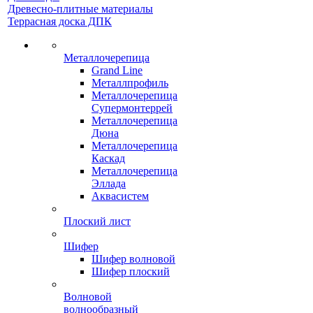
Древесно-плитные материалы
Террасная доска ДПК
Металлочерепица
Grand Line
Металлпрофиль
Металлочерепица
Супермонтеррей
Металлочерепица
Дюна
Металлочерепица
Каскад
Металлочерепица
Эллада
Аквасистем
Плоский лист
Шифер
Шифер волновой
Шифер плоский
Волновой
волнообразный