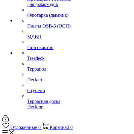
для дымоходов
Флюгарка (дымник)
Плиты OSB-3 (ОСП)
МДВП
Гипсокартон
Treedeck
Террапол
Deckart
Ступени
Террасная доска
Decking
Отложенные
0
Корзина
0
0