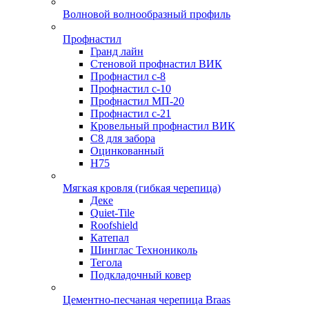
Волновой волнообразный профиль
Профнастил
Гранд лайн
Стеновой профнастил ВИК
Профнастил с-8
Профнастил с-10
Профнастил МП-20
Профнастил с-21
Кровельный профнастил ВИК
С8 для забора
Оцинкованный
Н75
Мягкая кровля (гибкая черепица)
Деке
Quiet-Tile
Roofshield
Катепал
Шинглас Технониколь
Тегола
Подкладочный ковер
Цементно-песчаная черепица Braas