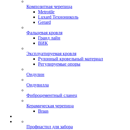
Композитная черепица
Metrotile
Luxard Технониколь
Gerard
Фальцевая кровля
Гранд лайн
ВИК
Эксплуатируемая кровля
Рулонный кровельный материал
Регулируемые опоры
Ондулин
Ондувилла
Фиброцементный сланец
Керамическая черепица
Braas
Профнастил для забора