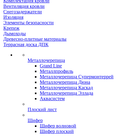
Комплектация кровли
Вентиляция кровли
Снегозадержатели
Изоляция
Элементы безопасности
Крепеж
Дымоходы
Древесно-плитные материалы
Террасная доска ДПК
Металлочерепица
Grand Line
Металлпрофиль
Металлочерепица Супермонтеррей
Металлочерепица Дюна
Металлочерепица Каскад
Металлочерепица Эллада
Аквасистем
Плоский лист
Шифер
Шифер волновой
Шифер плоский