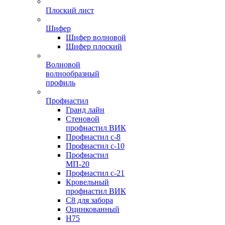
Плоский лист
Шифер
Шифер волновой
Шифер плоский
Волновой
волнообразный
профиль
Профнастил
Гранд лайн
Стеновой
профнастил ВИК
Профнастил с-8
Профнастил с-10
Профнастил
МП-20
Профнастил с-21
Кровельный
профнастил ВИК
С8 для забора
Оцинкованный
Н75