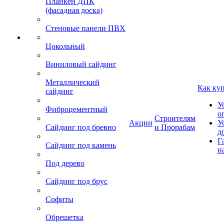
Планкен ДПК
(фасадная доска)
Стеновые панели ПВХ
Цокольный
Виниловый сайдинг
Металлический
Как ку
сайдинг
У
Фиброцементный
о
Строителям
Акции
У
Сайдинг под бревно
и Прорабам
д
Г
Сайдинг под камень
н
Под дерево
Сайдинг под брус
Софиты
Обрешетка