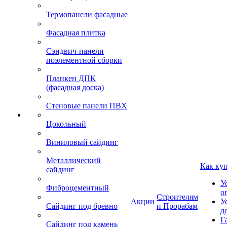
Термопанели фасадные
Фасадная плитка
Сэндвич-панели
поэлементной сборки
Планкен ДПК
(фасадная доска)
Стеновые панели ПВХ
Цокольный
Виниловый сайдинг
Металлический
Как ку
сайдинг
У
Фиброцементный
о
Строителям
Акции
У
Сайдинг под бревно
и Прорабам
д
Г
Сайдинг под камень