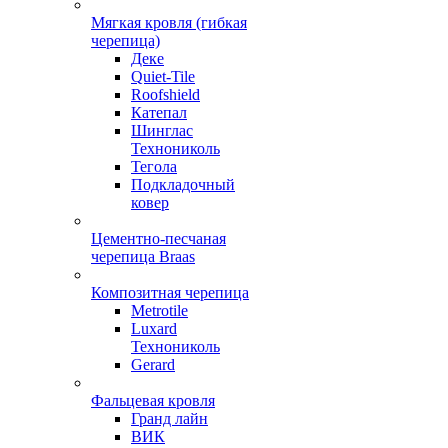
Мягкая кровля (гибкая
черепица)
Деке
Quiet-Tile
Roofshield
Катепал
Шинглас
Технониколь
Тегола
Подкладочный
ковер
Цементно-песчаная
черепица Braas
Композитная черепица
Metrotile
Luxard
Технониколь
Gerard
Фальцевая кровля
Гранд лайн
ВИК