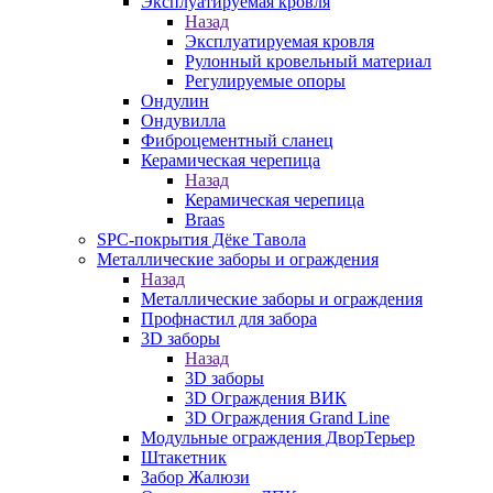
Эксплуатируемая кровля
Назад
Эксплуатируемая кровля
Рулонный кровельный материал
Регулируемые опоры
Ондулин
Ондувилла
Фиброцементный сланец
Керамическая черепица
Назад
Керамическая черепица
Braas
SPC-покрытия Дёке Тавола
Металлические заборы и ограждения
Назад
Металлические заборы и ограждения
Профнастил для забора
3D заборы
Назад
3D заборы
3D Ограждения ВИК
3D Ограждения Grand Line
Модульные ограждения ДворТерьер
Штакетник
Забор Жалюзи