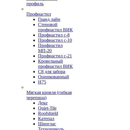
профиль
Профнастил
Гранд лайн
Стеновой
профнастил ВИК
Профнастил с-8
Профнастил с-10
Профнастил
МП-20
Профнастил с-21
Кровельный
профнастил ВИК
С8 для забора
Оцинкованный
Н75
Мягкая кровля (гибкая
черепица)
Деке
Quiet-Tile
Roofshield
Катепал
Шинглас
Технониколь