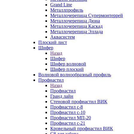
Grand Line
Металлпрофиль
Металлочерепица Супермонтеррей
Металлочерепица Дюна
Металлочерепица Каскад
Металлочерепица Эллада
Аквасистем
Плоский лист
Шифер
Назад
Шифер
Шифер волновой
Шифер плоский
Волновой волнообразный профиль
Профнастил
Назад
Профнастил
Гранд лайн
Стеновой профнастил ВИК
Профнастил с-8
Профнастил с-10
Профнастил МП-20
Профнастил с-21
Кровельный профнастил ВИК
С8 для забора