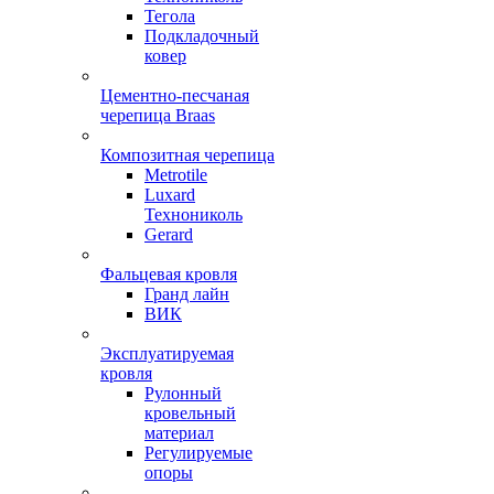
Тегола
Подкладочный
ковер
Цементно-песчаная
черепица Braas
Композитная черепица
Metrotile
Luxard
Технониколь
Gerard
Фальцевая кровля
Гранд лайн
ВИК
Эксплуатируемая
кровля
Рулонный
кровельный
материал
Регулируемые
опоры