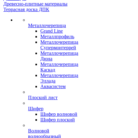
Древесно-плитные материалы
Террасная доска ДПК
Металлочерепица
Grand Line
Металлпрофиль
Металлочерепица
Супермонтеррей
Металлочерепица
Дюна
Металлочерепица
Каскад
Металлочерепица
Эллада
Аквасистем
Плоский лист
Шифер
Шифер волновой
Шифер плоский
Волновой
волнообразный