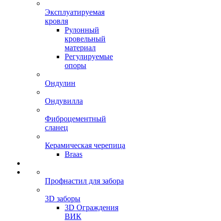
Эксплуатируемая
кровля
Рулонный
кровельный
материал
Регулируемые
опоры
Ондулин
Ондувилла
Фиброцементный
сланец
Керамическая черепица
Braas
Профнастил для забора
3D заборы
3D Ограждения
ВИК