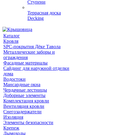
Ступени
Террасная доска
Decking
Каталог
Кровля
SPC-покрытия Дёке Тавола
Металлические заборы и
ограждения
Фасадные материалы
Сайдинг для наружной отделки
дома
Водостоки
Мансардные окна
Чердачные лестницы
Доборные элементы
Комплектация кровли
Вентиляция кровли
Снегозадержатели
Изоляция
Элементы безопасности
Крепеж
Дымоходы