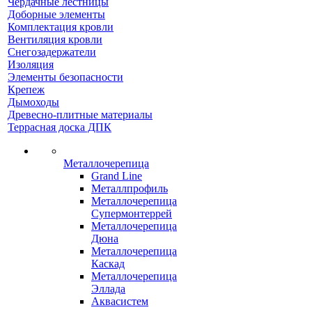
Чердачные лестницы
Доборные элементы
Комплектация кровли
Вентиляция кровли
Снегозадержатели
Изоляция
Элементы безопасности
Крепеж
Дымоходы
Древесно-плитные материалы
Террасная доска ДПК
Металлочерепица
Grand Line
Металлпрофиль
Металлочерепица
Супермонтеррей
Металлочерепица
Дюна
Металлочерепица
Каскад
Металлочерепица
Эллада
Аквасистем