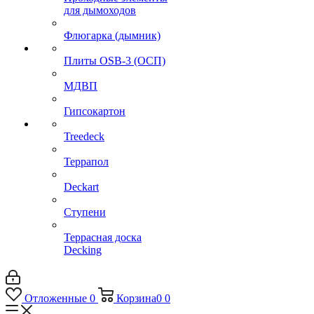
для дымоходов
Флюгарка (дымник)
Плиты OSB-3 (ОСП)
МДВП
Гипсокартон
Treedeck
Террапол
Deckart
Ступени
Террасная доска
Decking
Отложенные
0
Корзина
0
0