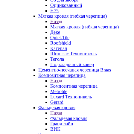
Оцинкованный
Н75
Мягкая кровля (гибкая черепица)
Назад
Мягкая кровля (гибкая черепица)
Деке
Quiet-Tile
Roofshield
Катепал
Шинглас Технониколь
Тегола
Подкладочный ковер
Цементно-песчаная черепица Braas
Композитная черепица
Назад
Композитная черепица
Metrotile
Luxard Технониколь
Gerard
Фальцевая кровля
Назад
Фальцевая кровля
Гранд лайн
ВИК