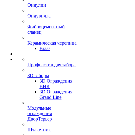
Ондулин
Ондувилла
Фиброцементный
сланец
Керамическая черепица
Braas
Профнастил для забора
3D заборы
3D Ограждения
ВИК
3D Ограждения
Grand Line
Модульные
ограждения
ДворТерьер
Штакетник