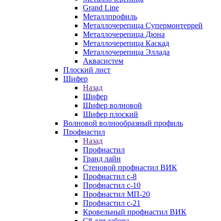
Grand Line
Металлпрофиль
Металлочерепица Супермонтеррей
Металлочерепица Дюна
Металлочерепица Каскад
Металлочерепица Эллада
Аквасистем
Плоский лист
Шифер
Назад
Шифер
Шифер волновой
Шифер плоский
Волновой волнообразный профиль
Профнастил
Назад
Профнастил
Гранд лайн
Стеновой профнастил ВИК
Профнастил с-8
Профнастил с-10
Профнастил МП-20
Профнастил с-21
Кровельный профнастил ВИК
С8 для забора