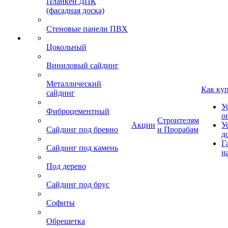
Планкен ДПК
(фасадная доска)
Стеновые панели ПВХ
Цокольный
Виниловый сайдинг
Металлический
Как ку
сайдинг
У
Фиброцементный
о
Строителям
Акции
У
Сайдинг под бревно
и Прорабам
д
Г
Сайдинг под камень
н
Под дерево
Сайдинг под брус
Софиты
Обрешетка