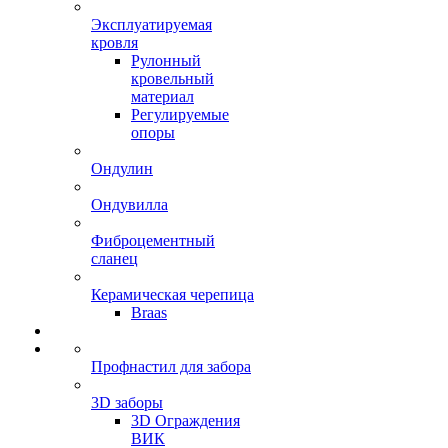
Эксплуатируемая
кровля
Рулонный
кровельный
материал
Регулируемые
опоры
Ондулин
Ондувилла
Фиброцементный
сланец
Керамическая черепица
Braas
Профнастил для забора
3D заборы
3D Ограждения
ВИК