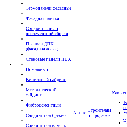
Термопанели фасадные
Фасадная плитка
Сэндвич-панели
поэлементной сборки
Планкен ДПК
(фасадная доска)
Стеновые панели ПВХ
Цокольный
Виниловый сайдинг
Металлический
Как ку
сайдинг
У
Фиброцементный
о
Строителям
Акции
У
Сайдинг под бревно
и Прорабам
д
Г
Сайдинг под камень