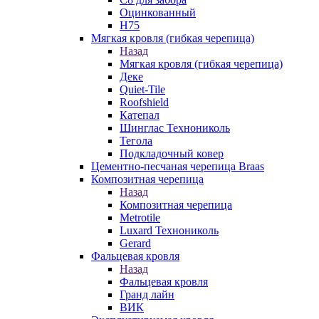
Оцинкованный
Н75
Мягкая кровля (гибкая черепица)
Назад
Мягкая кровля (гибкая черепица)
Деке
Quiet-Tile
Roofshield
Катепал
Шинглас Технониколь
Тегола
Подкладочный ковер
Цементно-песчаная черепица Braas
Композитная черепица
Назад
Композитная черепица
Metrotile
Luxard Технониколь
Gerard
Фальцевая кровля
Назад
Фальцевая кровля
Гранд лайн
ВИК