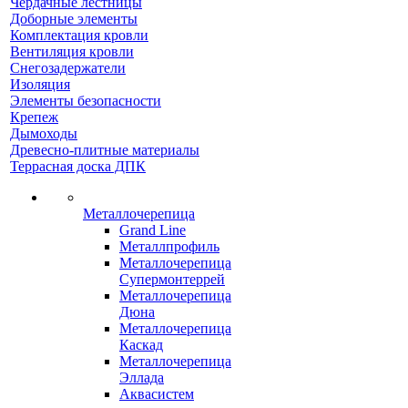
Чердачные лестницы
Доборные элементы
Комплектация кровли
Вентиляция кровли
Снегозадержатели
Изоляция
Элементы безопасности
Крепеж
Дымоходы
Древесно-плитные материалы
Террасная доска ДПК
Металлочерепица
Grand Line
Металлпрофиль
Металлочерепица
Супермонтеррей
Металлочерепица
Дюна
Металлочерепица
Каскад
Металлочерепица
Эллада
Аквасистем