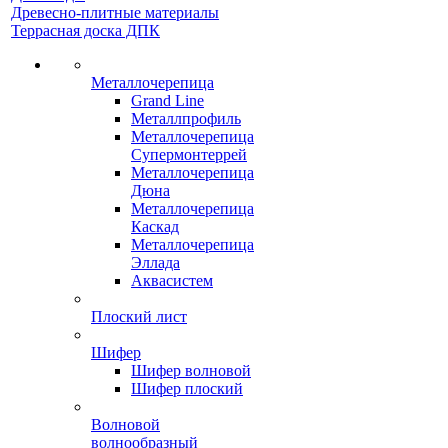
Древесно-плитные материалы
Террасная доска ДПК
Металлочерепица
Grand Line
Металлпрофиль
Металлочерепица
Супермонтеррей
Металлочерепица
Дюна
Металлочерепица
Каскад
Металлочерепица
Эллада
Аквасистем
Плоский лист
Шифер
Шифер волновой
Шифер плоский
Волновой
волнообразный