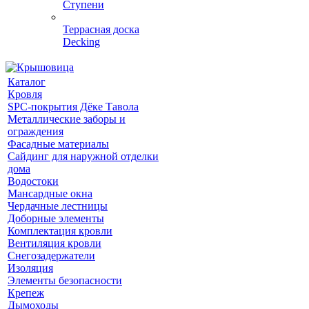
Ступени
Террасная доска
Decking
Каталог
Кровля
SPC-покрытия Дёке Тавола
Металлические заборы и
ограждения
Фасадные материалы
Сайдинг для наружной отделки
дома
Водостоки
Мансардные окна
Чердачные лестницы
Доборные элементы
Комплектация кровли
Вентиляция кровли
Снегозадержатели
Изоляция
Элементы безопасности
Крепеж
Дымоходы