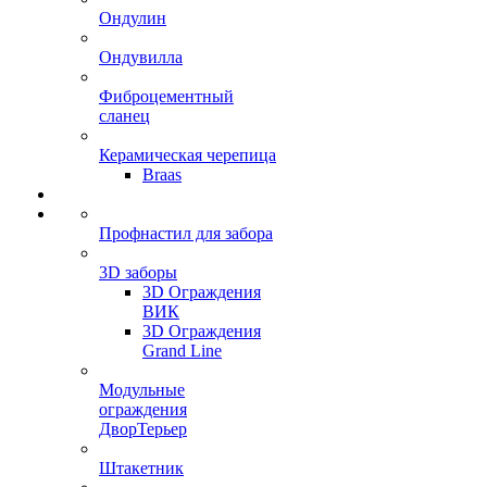
Ондулин
Ондувилла
Фиброцементный
сланец
Керамическая черепица
Braas
Профнастил для забора
3D заборы
3D Ограждения
ВИК
3D Ограждения
Grand Line
Модульные
ограждения
ДворТерьер
Штакетник