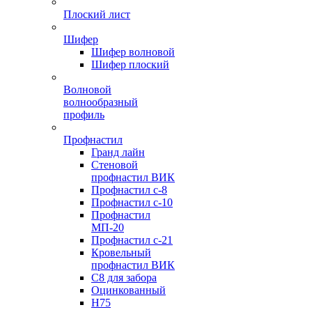
Плоский лист
Шифер
Шифер волновой
Шифер плоский
Волновой
волнообразный
профиль
Профнастил
Гранд лайн
Стеновой
профнастил ВИК
Профнастил с-8
Профнастил с-10
Профнастил
МП-20
Профнастил с-21
Кровельный
профнастил ВИК
С8 для забора
Оцинкованный
Н75