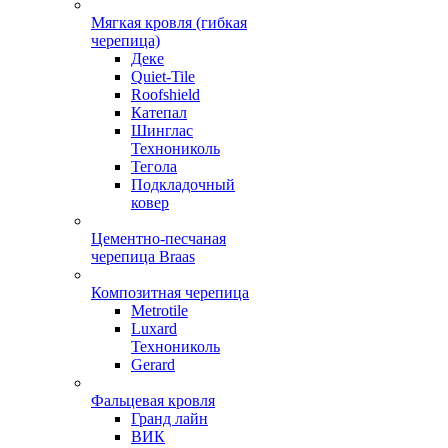
Мягкая кровля (гибкая
черепица)
Деке
Quiet-Tile
Roofshield
Катепал
Шинглас
Технониколь
Тегола
Подкладочный
ковер
Цементно-песчаная
черепица Braas
Композитная черепица
Metrotile
Luxard
Технониколь
Gerard
Фальцевая кровля
Гранд лайн
ВИК