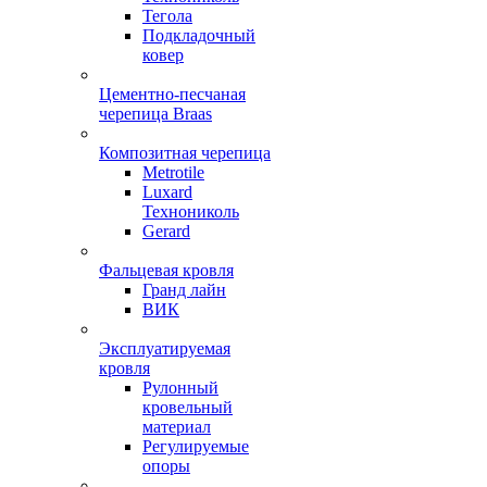
Тегола
Подкладочный
ковер
Цементно-песчаная
черепица Braas
Композитная черепица
Metrotile
Luxard
Технониколь
Gerard
Фальцевая кровля
Гранд лайн
ВИК
Эксплуатируемая
кровля
Рулонный
кровельный
материал
Регулируемые
опоры