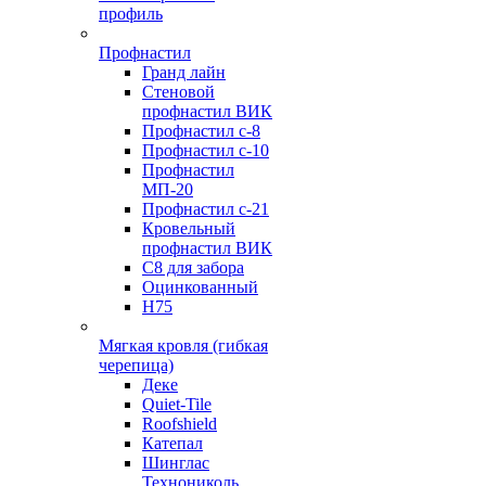
профиль
Профнастил
Гранд лайн
Стеновой
профнастил ВИК
Профнастил с-8
Профнастил с-10
Профнастил
МП-20
Профнастил с-21
Кровельный
профнастил ВИК
С8 для забора
Оцинкованный
Н75
Мягкая кровля (гибкая
черепица)
Деке
Quiet-Tile
Roofshield
Катепал
Шинглас
Технониколь