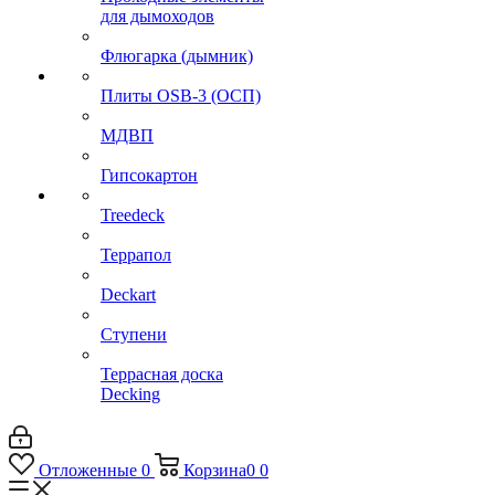
для дымоходов
Флюгарка (дымник)
Плиты OSB-3 (ОСП)
МДВП
Гипсокартон
Treedeck
Террапол
Deckart
Ступени
Террасная доска
Decking
Отложенные
0
Корзина
0
0