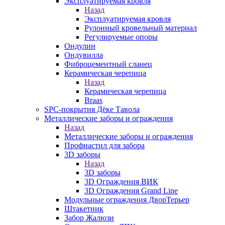
Эксплуатируемая кровля
Назад
Эксплуатируемая кровля
Рулонный кровельный материал
Регулируемые опоры
Ондулин
Ондувилла
Фиброцементный сланец
Керамическая черепица
Назад
Керамическая черепица
Braas
SPC-покрытия Дёке Тавола
Металлические заборы и ограждения
Назад
Металлические заборы и ограждения
Профнастил для забора
3D заборы
Назад
3D заборы
3D Ограждения ВИК
3D Ограждения Grand Line
Модульные ограждения ДворТерьер
Штакетник
Забор Жалюзи