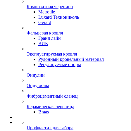
Композитная черепица
Metrotile
Luxard Технониколь
Gerard
Фальцевая кровля
Гранд лайн
ВИК
Эксплуатируемая кровля
Рулонный кровельный материал
Регулируемые опоры
Ондулин
Ондувилла
Фиброцементный сланец
Керамическая черепица
Braas
Профнастил для забора