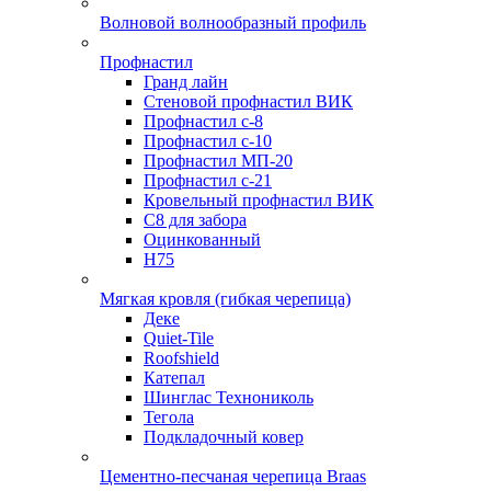
Волновой волнообразный профиль
Профнастил
Гранд лайн
Стеновой профнастил ВИК
Профнастил с-8
Профнастил с-10
Профнастил МП-20
Профнастил с-21
Кровельный профнастил ВИК
С8 для забора
Оцинкованный
Н75
Мягкая кровля (гибкая черепица)
Деке
Quiet-Tile
Roofshield
Катепал
Шинглас Технониколь
Тегола
Подкладочный ковер
Цементно-песчаная черепица Braas