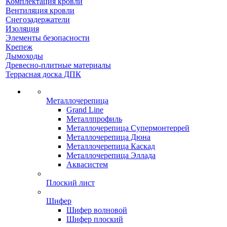
Комплектация кровли
Вентиляция кровли
Снегозадержатели
Изоляция
Элементы безопасности
Крепеж
Дымоходы
Древесно-плитные материалы
Террасная доска ДПК
Металлочерепица
Grand Line
Металлпрофиль
Металлочерепица Супермонтеррей
Металлочерепица Дюна
Металлочерепица Каскад
Металлочерепица Эллада
Аквасистем
Плоский лист
Шифер
Шифер волновой
Шифер плоский