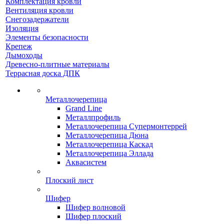
Комплектация кровли
Вентиляция кровли
Снегозадержатели
Изоляция
Элементы безопасности
Крепеж
Дымоходы
Древесно-плитные материалы
Террасная доска ДПК
Металлочерепица
Grand Line
Металлпрофиль
Металлочерепица Супермонтеррей
Металлочерепица Дюна
Металлочерепица Каскад
Металлочерепица Эллада
Аквасистем
Плоский лист
Шифер
Шифер волновой
Шифер плоский