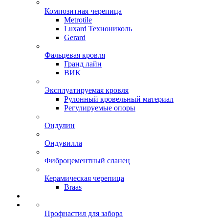
Композитная черепица
Metrotile
Luxard Технониколь
Gerard
Фальцевая кровля
Гранд лайн
ВИК
Эксплуатируемая кровля
Рулонный кровельный материал
Регулируемые опоры
Ондулин
Ондувилла
Фиброцементный сланец
Керамическая черепица
Braas
Профнастил для забора