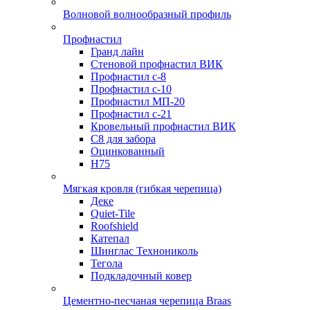
Волновой волнообразный профиль
Профнастил
Гранд лайн
Стеновой профнастил ВИК
Профнастил с-8
Профнастил с-10
Профнастил МП-20
Профнастил с-21
Кровельный профнастил ВИК
С8 для забора
Оцинкованный
Н75
Мягкая кровля (гибкая черепица)
Деке
Quiet-Tile
Roofshield
Катепал
Шинглас Технониколь
Тегола
Подкладочный ковер
Цементно-песчаная черепица Braas