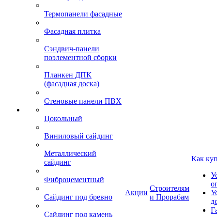
Термопанели фасадные
Фасадная плитка
Сэндвич-панели
поэлементной сборки
Планкен ДПК
(фасадная доска)
Стеновые панели ПВХ
Цокольный
Виниловый сайдинг
Металлический
Как ку
сайдинг
У
Фиброцементный
о
Строителям
Акции
У
Сайдинг под бревно
и Прорабам
д
Г
Сайдинг под камень