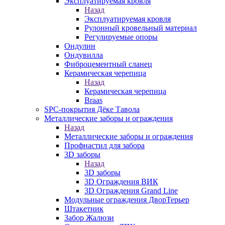
Эксплуатируемая кровля
Назад
Эксплуатируемая кровля
Рулонный кровельный материал
Регулируемые опоры
Ондулин
Ондувилла
Фиброцементный сланец
Керамическая черепица
Назад
Керамическая черепица
Braas
SPC-покрытия Дёке Тавола
Металлические заборы и ограждения
Назад
Металлические заборы и ограждения
Профнастил для забора
3D заборы
Назад
3D заборы
3D Ограждения ВИК
3D Ограждения Grand Line
Модульные ограждения ДворТерьер
Штакетник
Забор Жалюзи