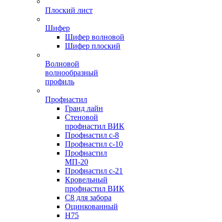
Плоский лист
Шифер
Шифер волновой
Шифер плоский
Волновой
волнообразный
профиль
Профнастил
Гранд лайн
Стеновой
профнастил ВИК
Профнастил с-8
Профнастил с-10
Профнастил
МП-20
Профнастил с-21
Кровельный
профнастил ВИК
С8 для забора
Оцинкованный
Н75