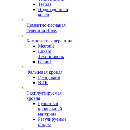
Тегола
Подкладочный
ковер
Цементно-песчаная
черепица Braas
Композитная черепица
Metrotile
Luxard
Технониколь
Gerard
Фальцевая кровля
Гранд лайн
ВИК
Эксплуатируемая
кровля
Рулонный
кровельный
материал
Регулируемые
опоры