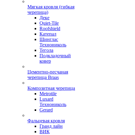
Мягкая кровля (гибкая
черепица)
Деке
Quiet-Tile
Roofshield
Катепал
Шинглас
Технониколь
Тегола
Подкладочный
ковер
Цементно-песчаная
черепица Braas
Композитная черепица
Metrotile
Luxard
Технониколь
Gerard
Фальцевая кровля
Гранд лайн
ВИК