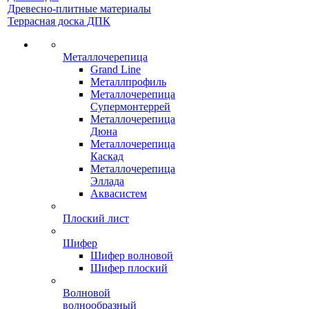
Древесно-плитные материалы
Террасная доска ДПК
Металлочерепица
Grand Line
Металлпрофиль
Металлочерепица
Супермонтеррей
Металлочерепица
Дюна
Металлочерепица
Каскад
Металлочерепица
Эллада
Аквасистем
Плоский лист
Шифер
Шифер волновой
Шифер плоский
Волновой
волнообразный