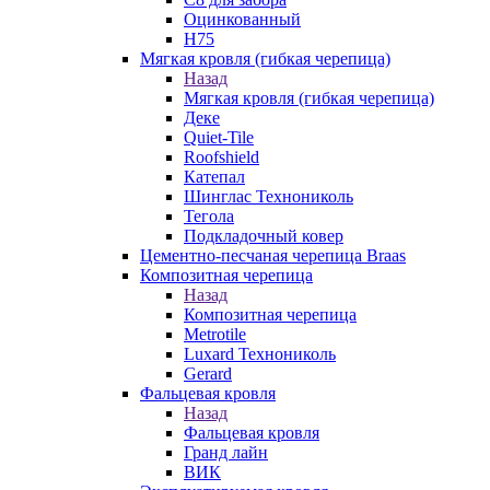
Оцинкованный
Н75
Мягкая кровля (гибкая черепица)
Назад
Мягкая кровля (гибкая черепица)
Деке
Quiet-Tile
Roofshield
Катепал
Шинглас Технониколь
Тегола
Подкладочный ковер
Цементно-песчаная черепица Braas
Композитная черепица
Назад
Композитная черепица
Metrotile
Luxard Технониколь
Gerard
Фальцевая кровля
Назад
Фальцевая кровля
Гранд лайн
ВИК