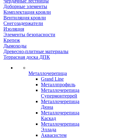
Чердачные лестницы
Доборные элементы
Комплектация кровли
Вентиляция кровли
Снегозадержатели
Изоляция
Элементы безопасности
Крепеж
Дымоходы
Древесно-плитные материалы
Террасная доска ДПК
Металлочерепица
Grand Line
Металлпрофиль
Металлочерепица
Супермонтеррей
Металлочерепица
Дюна
Металлочерепица
Каскад
Металлочерепица
Эллада
Аквасистем