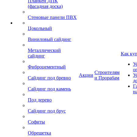
Планкен ДПК
(фасадная доска)
Стеновые панели ПВХ
Цокольный
Виниловый сайдинг
Металлический
Как ку
сайдинг
У
Фиброцементный
о
Строителям
Акции
У
Сайдинг под бревно
и Прорабам
д
Г
Сайдинг под камень
н
Под дерево
Сайдинг под брус
Софиты
Обрешетка