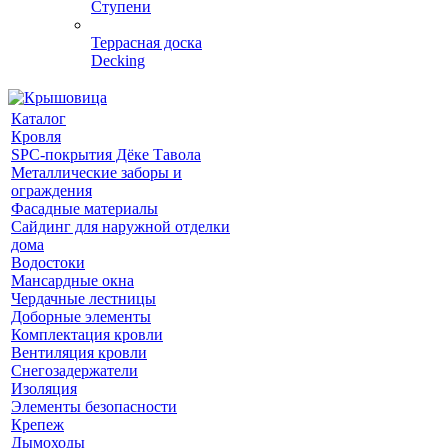
Ступени
Террасная доска
Decking
Каталог
Кровля
SPC-покрытия Дёке Тавола
Металлические заборы и
ограждения
Фасадные материалы
Сайдинг для наружной отделки
дома
Водостоки
Мансардные окна
Чердачные лестницы
Доборные элементы
Комплектация кровли
Вентиляция кровли
Снегозадержатели
Изоляция
Элементы безопасности
Крепеж
Дымоходы