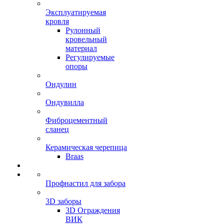
Эксплуатируемая
кровля
Рулонный
кровельный
материал
Регулируемые
опоры
Ондулин
Ондувилла
Фиброцементный
сланец
Керамическая черепица
Braas
Профнастил для забора
3D заборы
3D Ограждения
ВИК