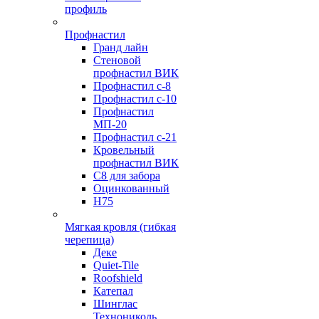
профиль
Профнастил
Гранд лайн
Стеновой
профнастил ВИК
Профнастил с-8
Профнастил с-10
Профнастил
МП-20
Профнастил с-21
Кровельный
профнастил ВИК
С8 для забора
Оцинкованный
Н75
Мягкая кровля (гибкая
черепица)
Деке
Quiet-Tile
Roofshield
Катепал
Шинглас
Технониколь