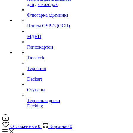
для дымоходов
Флюгарка (дымник)
Плиты OSB-3 (ОСП)
МДВП
Гипсокартон
Treedeck
Террапол
Deckart
Ступени
Террасная доска
Decking
Отложенные
0
Корзина
0
0