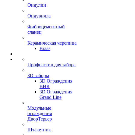
Ондулин
Ондувилла
Фиброцементный
сланец
Керамическая черепица
Braas
Профнастил для забора
3D заборы
3D Ограждения
ВИК
3D Ограждения
Grand Line
Модульные
ограждения
ДворТерьер
Штакетник