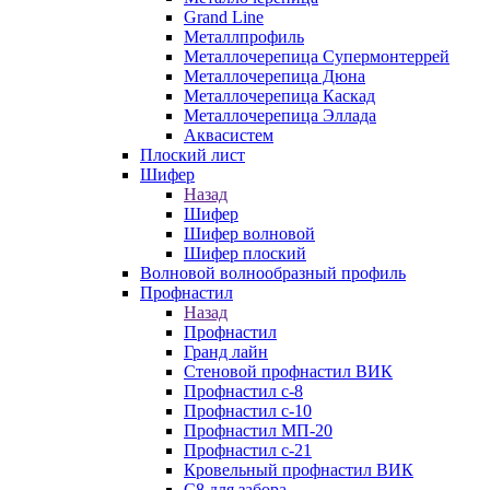
Grand Line
Металлпрофиль
Металлочерепица Супермонтеррей
Металлочерепица Дюна
Металлочерепица Каскад
Металлочерепица Эллада
Аквасистем
Плоский лист
Шифер
Назад
Шифер
Шифер волновой
Шифер плоский
Волновой волнообразный профиль
Профнастил
Назад
Профнастил
Гранд лайн
Стеновой профнастил ВИК
Профнастил с-8
Профнастил с-10
Профнастил МП-20
Профнастил с-21
Кровельный профнастил ВИК
С8 для забора