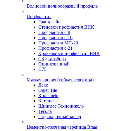
Волновой волнообразный профиль
Профнастил
Гранд лайн
Стеновой профнастил ВИК
Профнастил с-8
Профнастил с-10
Профнастил МП-20
Профнастил с-21
Кровельный профнастил ВИК
С8 для забора
Оцинкованный
Н75
Мягкая кровля (гибкая черепица)
Деке
Quiet-Tile
Roofshield
Катепал
Шинглас Технониколь
Тегола
Подкладочный ковер
Цементно-песчаная черепица Braas