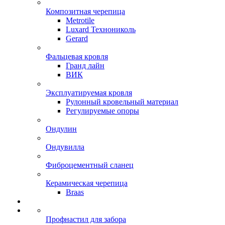
Композитная черепица
Metrotile
Luxard Технониколь
Gerard
Фальцевая кровля
Гранд лайн
ВИК
Эксплуатируемая кровля
Рулонный кровельный материал
Регулируемые опоры
Ондулин
Ондувилла
Фиброцементный сланец
Керамическая черепица
Braas
Профнастил для забора