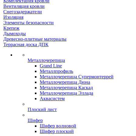
Комплектация кровли
Вентиляция кровли
Снегозадержатели
Изоляция
Элементы безопасности
Крепеж
Дымоходы
Древесно-плитные материалы
Террасная доска ДПК
Металлочерепица
Grand Line
Металлпрофиль
Металлочерепица Супермонтеррей
Металлочерепица Дюна
Металлочерепица Каскад
Металлочерепица Эллада
Аквасистем
Плоский лист
Шифер
Шифер волновой
Шифер плоский