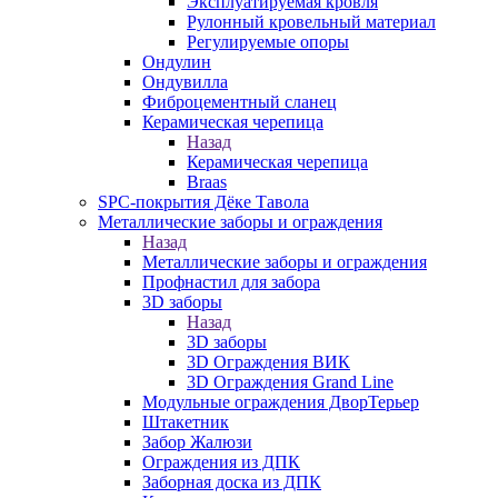
Эксплуатируемая кровля
Рулонный кровельный материал
Регулируемые опоры
Ондулин
Ондувилла
Фиброцементный сланец
Керамическая черепица
Назад
Керамическая черепица
Braas
SPC-покрытия Дёке Тавола
Металлические заборы и ограждения
Назад
Металлические заборы и ограждения
Профнастил для забора
3D заборы
Назад
3D заборы
3D Ограждения ВИК
3D Ограждения Grand Line
Модульные ограждения ДворТерьер
Штакетник
Забор Жалюзи
Ограждения из ДПК
Заборная доска из ДПК