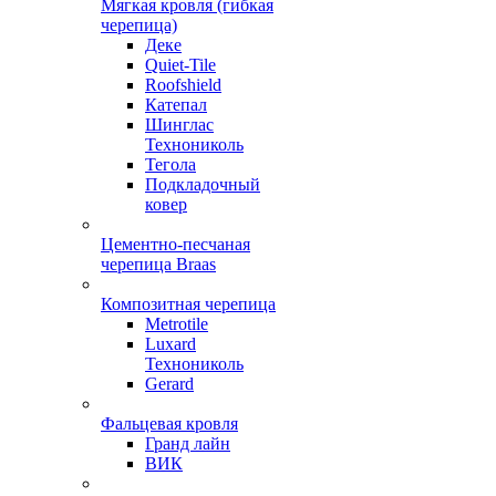
Мягкая кровля (гибкая
черепица)
Деке
Quiet-Tile
Roofshield
Катепал
Шинглас
Технониколь
Тегола
Подкладочный
ковер
Цементно-песчаная
черепица Braas
Композитная черепица
Metrotile
Luxard
Технониколь
Gerard
Фальцевая кровля
Гранд лайн
ВИК