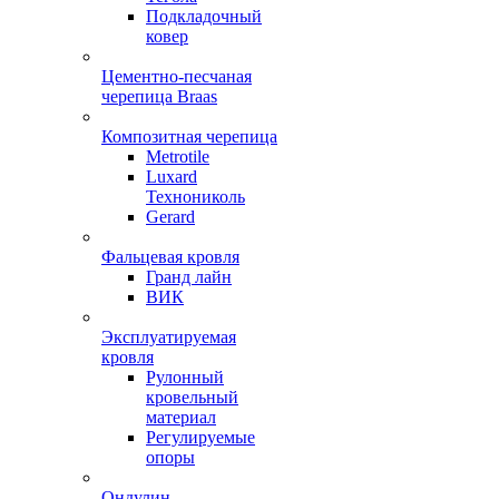
Подкладочный
ковер
Цементно-песчаная
черепица Braas
Композитная черепица
Metrotile
Luxard
Технониколь
Gerard
Фальцевая кровля
Гранд лайн
ВИК
Эксплуатируемая
кровля
Рулонный
кровельный
материал
Регулируемые
опоры
Ондулин