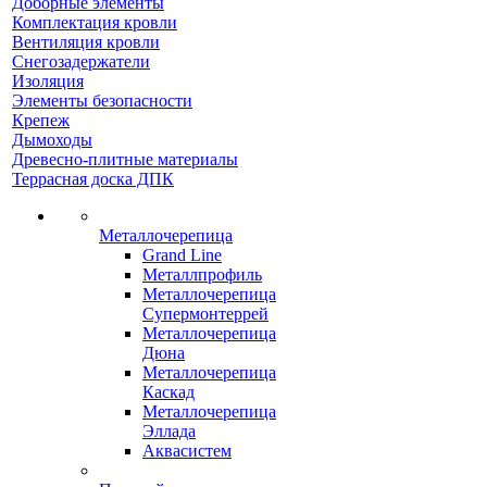
Доборные элементы
Комплектация кровли
Вентиляция кровли
Снегозадержатели
Изоляция
Элементы безопасности
Крепеж
Дымоходы
Древесно-плитные материалы
Террасная доска ДПК
Металлочерепица
Grand Line
Металлпрофиль
Металлочерепица
Супермонтеррей
Металлочерепица
Дюна
Металлочерепица
Каскад
Металлочерепица
Эллада
Аквасистем