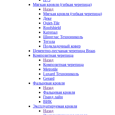
Мягкая кровля (гибкая черепица)
Назад
Мягкая кровля (гибкая черепица)
Деке
Quiet-Tile
Roofshield
Катепал
Шинглас Технониколь
Тегола
Подкладочный ковер
Цементно-песчаная черепица Braas
Композитная черепица
Назад
Композитная черепица
Metrotile
Luxard Технониколь
Gerard
Фальцевая кровля
Назад
Фальцевая кровля
Гранд лайн
ВИК
Эксплуатируемая кровля
Назад