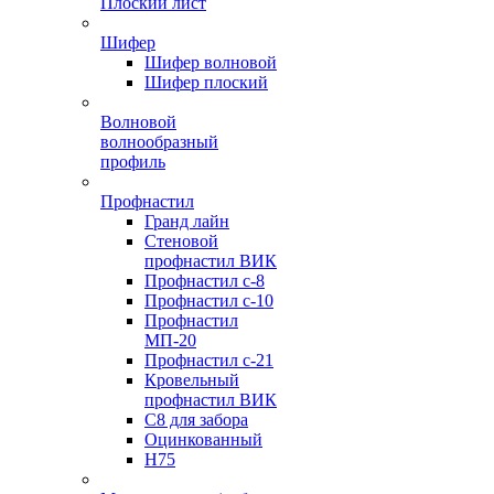
Плоский лист
Шифер
Шифер волновой
Шифер плоский
Волновой
волнообразный
профиль
Профнастил
Гранд лайн
Стеновой
профнастил ВИК
Профнастил с-8
Профнастил с-10
Профнастил
МП-20
Профнастил с-21
Кровельный
профнастил ВИК
С8 для забора
Оцинкованный
Н75