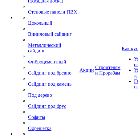
(фасадная доска)
Стеновые панели ПВХ
Цокольный
Виниловый сайдинг
Металлический
Как ку
сайдинг
У
Фиброцементный
о
Строителям
Акции
У
Сайдинг под бревно
и Прорабам
д
Г
Сайдинг под камень
н
Под дерево
Сайдинг под брус
Софиты
Обрешетка