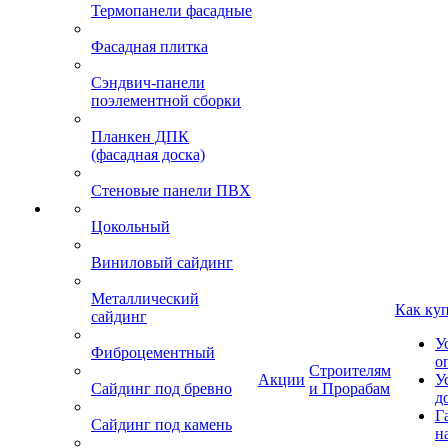
Термопанели фасадные
Фасадная плитка
Сэндвич-панели
поэлементной сборки
Планкен ДПК
(фасадная доска)
Стеновые панели ПВХ
Цокольный
Виниловый сайдинг
Металлический
Как ку
сайдинг
У
Фиброцементный
о
Строителям
Акции
У
Сайдинг под бревно
и Прорабам
д
Г
Сайдинг под камень
н