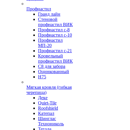
Профнастил
Гранд лайн
Стеновой
профнастил ВИК
Профнастил с-8
Профнастил с-10
Профнастил
МП-20
Профнастил с-21
Кровельный
профнастил ВИК
С8 для забора
Оцинкованный
Н75
Мягкая кровля (гибкая
черепица)
Деке
Quiet-Tile
Roofshield
Катепал
Шинглас
Технониколь
Тегола