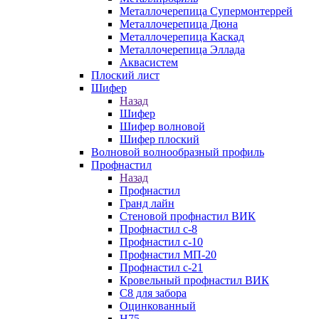
Металлочерепица Супермонтеррей
Металлочерепица Дюна
Металлочерепица Каскад
Металлочерепица Эллада
Аквасистем
Плоский лист
Шифер
Назад
Шифер
Шифер волновой
Шифер плоский
Волновой волнообразный профиль
Профнастил
Назад
Профнастил
Гранд лайн
Стеновой профнастил ВИК
Профнастил с-8
Профнастил с-10
Профнастил МП-20
Профнастил с-21
Кровельный профнастил ВИК
С8 для забора
Оцинкованный
Н75