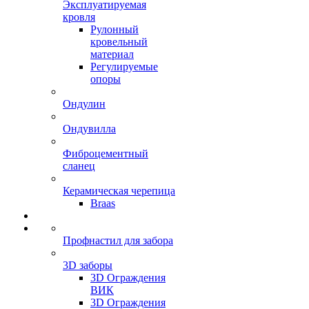
Эксплуатируемая
кровля
Рулонный
кровельный
материал
Регулируемые
опоры
Ондулин
Ондувилла
Фиброцементный
сланец
Керамическая черепица
Braas
Профнастил для забора
3D заборы
3D Ограждения
ВИК
3D Ограждения