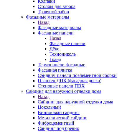
Колпаки
Столбы для забора
Травяной забор
Фасадные материалы
Назад
Фасадные материалы
Фасадные панели
Назад
Фасадные панели
Дёке
Технониколь
Гранд
Термопанели фасадные
Фасадная плитка
Сэндвич-панели поэлементной сборки
Планкен ДПК (фасадная доска)
Стеновые панели ПВХ
Сайдинг для наружной отделки дома
Назад
Сайдинг для наружной отделки дома
Цокольный
Виниловый сайдинг
Металлический сайдинг
Фиброцементный
Сайдинг под бревно