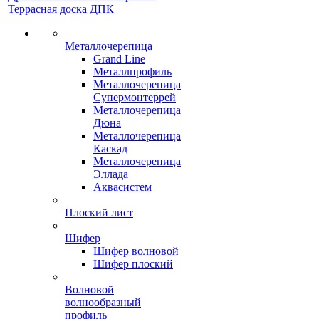
Террасная доска ДПК
Металлочерепица
Grand Line
Металлпрофиль
Металлочерепица
Супермонтеррей
Металлочерепица
Дюна
Металлочерепица
Каскад
Металлочерепица
Эллада
Аквасистем
Плоский лист
Шифер
Шифер волновой
Шифер плоский
Волновой
волнообразный
профиль