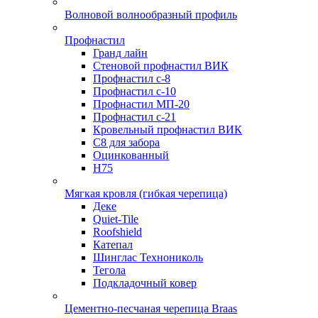
Волновой волнообразный профиль
Профнастил
Гранд лайн
Стеновой профнастил ВИК
Профнастил с-8
Профнастил с-10
Профнастил МП-20
Профнастил с-21
Кровельный профнастил ВИК
С8 для забора
Оцинкованный
Н75
Мягкая кровля (гибкая черепица)
Деке
Quiet-Tile
Roofshield
Катепал
Шинглас Технониколь
Тегола
Подкладочный ковер
Цементно-песчаная черепица Braas