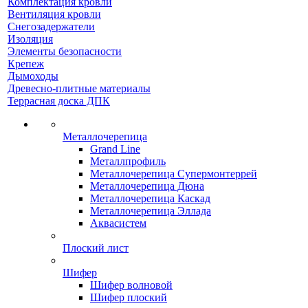
Комплектация кровли
Вентиляция кровли
Снегозадержатели
Изоляция
Элементы безопасности
Крепеж
Дымоходы
Древесно-плитные материалы
Террасная доска ДПК
Металлочерепица
Grand Line
Металлпрофиль
Металлочерепица Супермонтеррей
Металлочерепица Дюна
Металлочерепица Каскад
Металлочерепица Эллада
Аквасистем
Плоский лист
Шифер
Шифер волновой
Шифер плоский