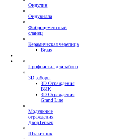
Ондулин
Ондувилла
Фиброцементный
сланец
Керамическая черепица
Braas
Профнастил для забора
3D заборы
3D Ограждения
ВИК
3D Ограждения
Grand Line
Модульные
ограждения
ДворТерьер
Штакетник