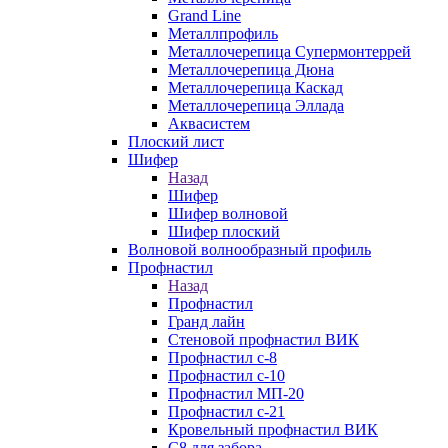
Grand Line
Металлпрофиль
Металлочерепица Супермонтеррей
Металлочерепица Дюна
Металлочерепица Каскад
Металлочерепица Эллада
Аквасистем
Плоский лист
Шифер
Назад
Шифер
Шифер волновой
Шифер плоский
Волновой волнообразный профиль
Профнастил
Назад
Профнастил
Гранд лайн
Стеновой профнастил ВИК
Профнастил с-8
Профнастил с-10
Профнастил МП-20
Профнастил с-21
Кровельный профнастил ВИК
С8 для забора