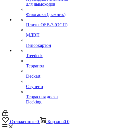
для дымоходов
Флюгарка (дымник)
Плиты OSB-3 (ОСП)
МДВП
Гипсокартон
Treedeck
Террапол
Deckart
Ступени
Террасная доска
Decking
Отложенные
0
Корзина
0
0