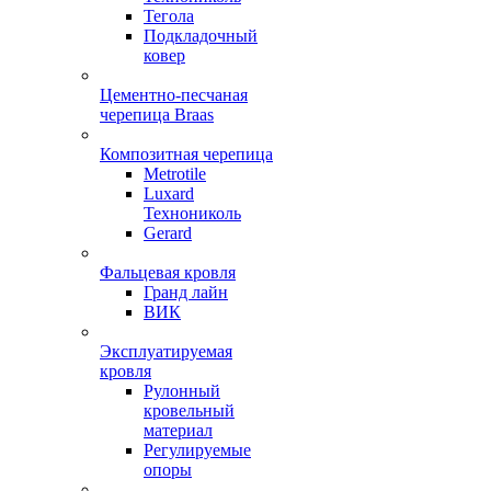
Тегола
Подкладочный
ковер
Цементно-песчаная
черепица Braas
Композитная черепица
Metrotile
Luxard
Технониколь
Gerard
Фальцевая кровля
Гранд лайн
ВИК
Эксплуатируемая
кровля
Рулонный
кровельный
материал
Регулируемые
опоры