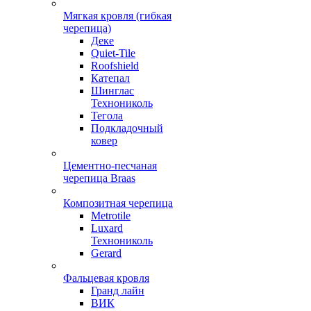
Мягкая кровля (гибкая
черепица)
Деке
Quiet-Tile
Roofshield
Катепал
Шинглас
Технониколь
Тегола
Подкладочный
ковер
Цементно-песчаная
черепица Braas
Композитная черепица
Metrotile
Luxard
Технониколь
Gerard
Фальцевая кровля
Гранд лайн
ВИК