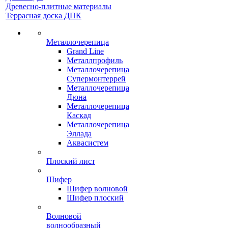
Древесно-плитные материалы
Террасная доска ДПК
Металлочерепица
Grand Line
Металлпрофиль
Металлочерепица
Супермонтеррей
Металлочерепица
Дюна
Металлочерепица
Каскад
Металлочерепица
Эллада
Аквасистем
Плоский лист
Шифер
Шифер волновой
Шифер плоский
Волновой
волнообразный