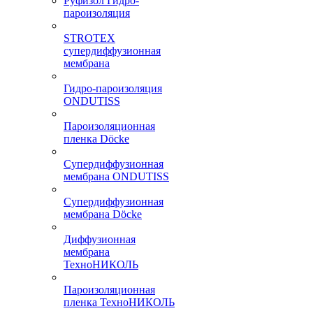
Руфизол Гидро-
пароизоляция
STROTEX
супердиффузионная
мембрана
Гидро-пароизоляция
ONDUTISS
Пароизоляционная
пленка Döcke
Супердиффузионная
мембрана ONDUTISS
Супердиффузионная
мембрана Döcke
Диффузионная
мембрана
ТехноНИКОЛЬ
Пароизоляционная
пленка ТехноНИКОЛЬ