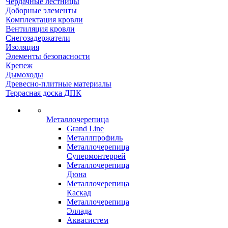
Чердачные лестницы
Доборные элементы
Комплектация кровли
Вентиляция кровли
Снегозадержатели
Изоляция
Элементы безопасности
Крепеж
Дымоходы
Древесно-плитные материалы
Террасная доска ДПК
Металлочерепица
Grand Line
Металлпрофиль
Металлочерепица
Супермонтеррей
Металлочерепица
Дюна
Металлочерепица
Каскад
Металлочерепица
Эллада
Аквасистем