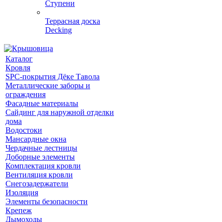
Ступени
Террасная доска
Decking
Каталог
Кровля
SPC-покрытия Дёке Тавола
Металлические заборы и
ограждения
Фасадные материалы
Сайдинг для наружной отделки
дома
Водостоки
Мансардные окна
Чердачные лестницы
Доборные элементы
Комплектация кровли
Вентиляция кровли
Снегозадержатели
Изоляция
Элементы безопасности
Крепеж
Дымоходы