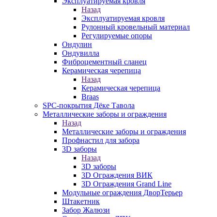
Эксплуатируемая кровля
Назад
Эксплуатируемая кровля
Рулонный кровельный материал
Регулируемые опоры
Ондулин
Ондувилла
Фиброцементный сланец
Керамическая черепица
Назад
Керамическая черепица
Braas
SPC-покрытия Дёке Тавола
Металлические заборы и ограждения
Назад
Металлические заборы и ограждения
Профнастил для забора
3D заборы
Назад
3D заборы
3D Ограждения ВИК
3D Ограждения Grand Line
Модульные ограждения ДворТерьер
Штакетник
Забор Жалюзи