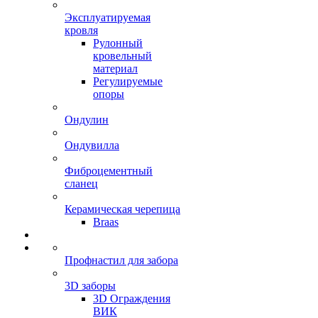
Эксплуатируемая
кровля
Рулонный
кровельный
материал
Регулируемые
опоры
Ондулин
Ондувилла
Фиброцементный
сланец
Керамическая черепица
Braas
Профнастил для забора
3D заборы
3D Ограждения
ВИК