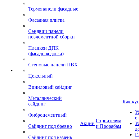
Термопанели фасадные
Фасадная плитка
Сэндвич-панели
поэлементной сборки
Планкен ДПК
(фасадная доска)
Стеновые панели ПВХ
Цокольный
Виниловый сайдинг
Металлический
Как ку
сайдинг
У
Фиброцементный
о
Строителям
Акции
У
Сайдинг под бревно
и Прорабам
д
Г
Сайдинг под камень