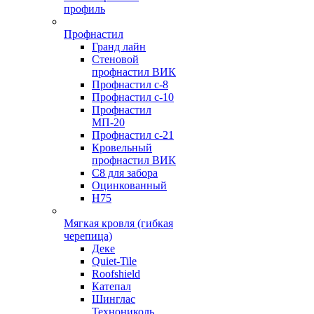
профиль
Профнастил
Гранд лайн
Стеновой
профнастил ВИК
Профнастил с-8
Профнастил с-10
Профнастил
МП-20
Профнастил с-21
Кровельный
профнастил ВИК
С8 для забора
Оцинкованный
Н75
Мягкая кровля (гибкая
черепица)
Деке
Quiet-Tile
Roofshield
Катепал
Шинглас
Технониколь