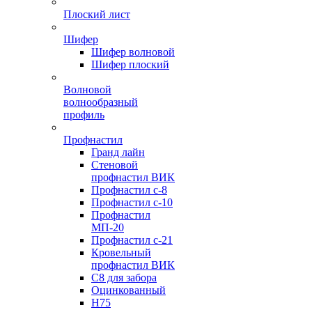
Плоский лист
Шифер
Шифер волновой
Шифер плоский
Волновой
волнообразный
профиль
Профнастил
Гранд лайн
Стеновой
профнастил ВИК
Профнастил с-8
Профнастил с-10
Профнастил
МП-20
Профнастил с-21
Кровельный
профнастил ВИК
С8 для забора
Оцинкованный
Н75