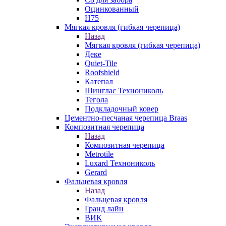
Оцинкованный
Н75
Мягкая кровля (гибкая черепица)
Назад
Мягкая кровля (гибкая черепица)
Деке
Quiet-Tile
Roofshield
Катепал
Шинглас Технониколь
Тегола
Подкладочный ковер
Цементно-песчаная черепица Braas
Композитная черепица
Назад
Композитная черепица
Metrotile
Luxard Технониколь
Gerard
Фальцевая кровля
Назад
Фальцевая кровля
Гранд лайн
ВИК