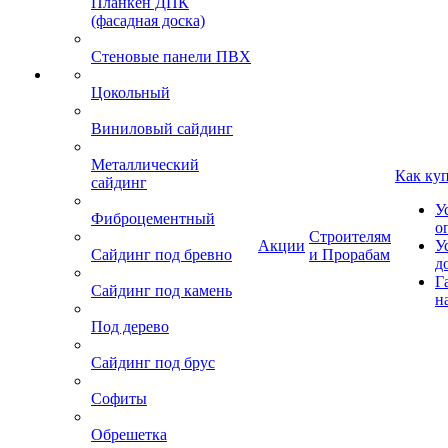
Планкен ДПК
(фасадная доска)
Стеновые панели ПВХ
Цокольный
Виниловый сайдинг
Металлический
Как ку
сайдинг
У
Фиброцементный
о
Строителям
Акции
У
Сайдинг под бревно
и Прорабам
д
Г
Сайдинг под камень
н
Под дерево
Сайдинг под брус
Софиты
Обрешетка