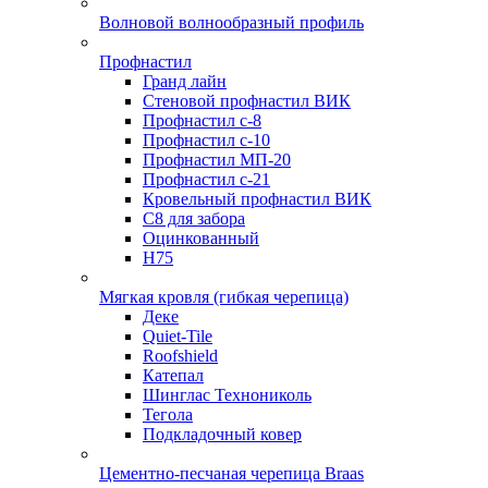
Волновой волнообразный профиль
Профнастил
Гранд лайн
Стеновой профнастил ВИК
Профнастил с-8
Профнастил с-10
Профнастил МП-20
Профнастил с-21
Кровельный профнастил ВИК
С8 для забора
Оцинкованный
Н75
Мягкая кровля (гибкая черепица)
Деке
Quiet-Tile
Roofshield
Катепал
Шинглас Технониколь
Тегола
Подкладочный ковер
Цементно-песчаная черепица Braas