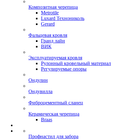
Композитная черепица
Metrotile
Luxard Технониколь
Gerard
Фальцевая кровля
Гранд лайн
ВИК
Эксплуатируемая кровля
Рулонный кровельный материал
Регулируемые опоры
Ондулин
Ондувилла
Фиброцементный сланец
Керамическая черепица
Braas
Профнастил для забора