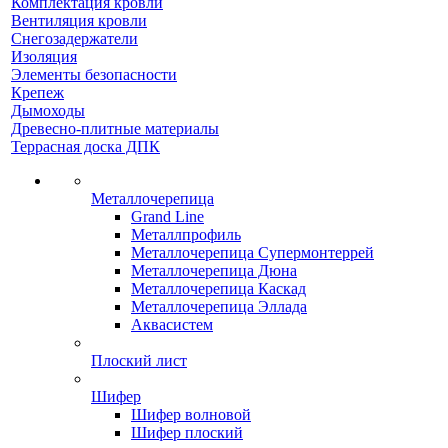
Комплектация кровли
Вентиляция кровли
Снегозадержатели
Изоляция
Элементы безопасности
Крепеж
Дымоходы
Древесно-плитные материалы
Террасная доска ДПК
Металлочерепица
Grand Line
Металлпрофиль
Металлочерепица Супермонтеррей
Металлочерепица Дюна
Металлочерепица Каскад
Металлочерепица Эллада
Аквасистем
Плоский лист
Шифер
Шифер волновой
Шифер плоский