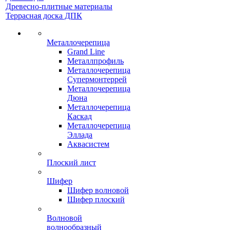
Древесно-плитные материалы
Террасная доска ДПК
Металлочерепица
Grand Line
Металлпрофиль
Металлочерепица
Супермонтеррей
Металлочерепица
Дюна
Металлочерепица
Каскад
Металлочерепица
Эллада
Аквасистем
Плоский лист
Шифер
Шифер волновой
Шифер плоский
Волновой
волнообразный