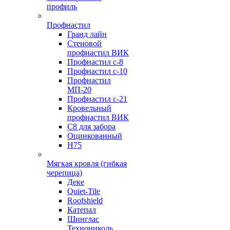
профиль
Профнастил
Гранд лайн
Стеновой
профнастил ВИК
Профнастил с-8
Профнастил с-10
Профнастил
МП-20
Профнастил с-21
Кровельный
профнастил ВИК
С8 для забора
Оцинкованный
Н75
Мягкая кровля (гибкая
черепица)
Деке
Quiet-Tile
Roofshield
Катепал
Шинглас
Технониколь