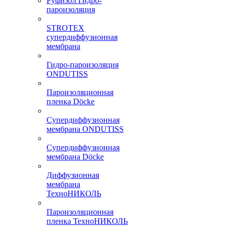
Руфизол Гидро-
пароизоляция
STROTEX
супердиффузионная
мембрана
Гидро-пароизоляция
ONDUTISS
Пароизоляционная
пленка Döcke
Супердиффузионная
мембрана ONDUTISS
Супердиффузионная
мембрана Döcke
Диффузионная
мембрана
ТехноНИКОЛЬ
Пароизоляционная
пленка ТехноНИКОЛЬ