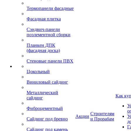
Термопанели фасадные
Фасадная плитка
Сэндвич-панели
поэлементной сборки
Планкен ДПК
(фасадная доска)
Стеновые панели ПВХ
Цокольный
Виниловый сайдинг
Металлический
Как ку
сайдинг
У
Фиброцементный
о
Строителям
Акции
У
Сайдинг под бревно
и Прорабам
д
Г
Сайдинг под камень