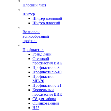
Плоский лист
Шифер
Шифер волновой
Шифер плоский
Волновой
волнообразный
профиль
Профнастил
Гранд лайн
Стеновой
профнастил ВИК
Профнастил с-8
Профнастил с-10
Профнастил
МП-20
Профнастил с-21
Кровельный
профнастил ВИК
С8 для забора
Оцинкованный
Н75