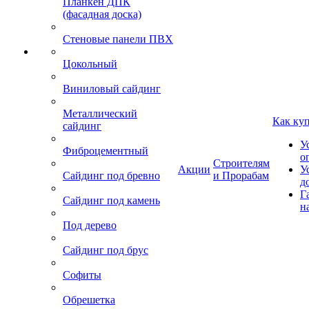
Планкен ДПК
(фасадная доска)
Стеновые панели ПВХ
Цокольный
Виниловый сайдинг
Металлический
Как ку
сайдинг
У
Фиброцементный
о
Строителям
Акции
У
Сайдинг под бревно
и Прорабам
д
Г
Сайдинг под камень
н
Под дерево
Сайдинг под брус
Софиты
Обрешетка