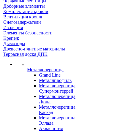
Чердачные лестницы
Доборные элементы
Комплектация кровли
Вентиляция кровли
Снегозадержатели
Изоляция
Элементы безопасности
Крепеж
Дымоходы
Древесно-плитные материалы
Террасная доска ДПК
Металлочерепица
Grand Line
Металлпрофиль
Металлочерепица
Супермонтеррей
Металлочерепица
Дюна
Металлочерепица
Каскад
Металлочерепица
Эллада
Аквасистем