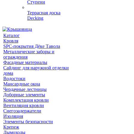
Ступени
Террасная доска
Decking
Каталог
Кровля
SPC-покрытия Дёке Тавола
Металлические заборы и
ограждения
Фасадные материалы
Сайдинг для наружной отделки
дома
Водостоки
Мансардные окна
Чердачные лестницы
Доборные элементы
Комплектация кровли
Вентиляция кровли
Снегозадержатели
Изоляция
Элементы безопасности
Крепеж
Дымоходы