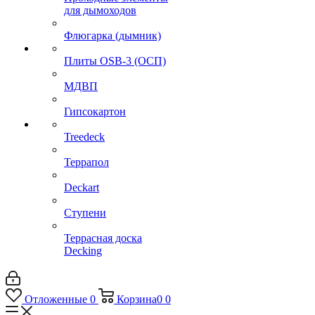
для дымоходов
Флюгарка (дымник)
Плиты OSB-3 (ОСП)
МДВП
Гипсокартон
Treedeck
Террапол
Deckart
Ступени
Террасная доска
Decking
Отложенные
0
Корзина
0
0