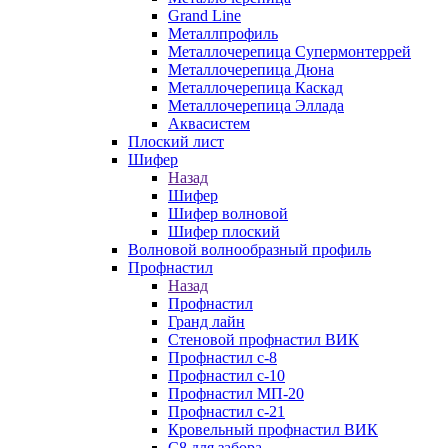
Grand Line
Металлпрофиль
Металлочерепица Супермонтеррей
Металлочерепица Дюна
Металлочерепица Каскад
Металлочерепица Эллада
Аквасистем
Плоский лист
Шифер
Назад
Шифер
Шифер волновой
Шифер плоский
Волновой волнообразный профиль
Профнастил
Назад
Профнастил
Гранд лайн
Стеновой профнастил ВИК
Профнастил с-8
Профнастил с-10
Профнастил МП-20
Профнастил с-21
Кровельный профнастил ВИК
С8 для забора