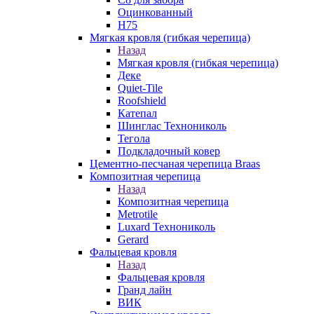
Оцинкованный
Н75
Мягкая кровля (гибкая черепица)
Назад
Мягкая кровля (гибкая черепица)
Деке
Quiet-Tile
Roofshield
Катепал
Шинглас Технониколь
Тегола
Подкладочный ковер
Цементно-песчаная черепица Braas
Композитная черепица
Назад
Композитная черепица
Metrotile
Luxard Технониколь
Gerard
Фальцевая кровля
Назад
Фальцевая кровля
Гранд лайн
ВИК