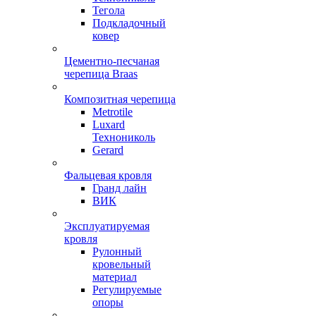
Тегола
Подкладочный
ковер
Цементно-песчаная
черепица Braas
Композитная черепица
Metrotile
Luxard
Технониколь
Gerard
Фальцевая кровля
Гранд лайн
ВИК
Эксплуатируемая
кровля
Рулонный
кровельный
материал
Регулируемые
опоры