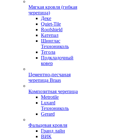
Мягкая кровля (гибкая
черепица)
Деке
Quiet-Tile
Roofshield
Катепал
Шинглас
Технониколь
Тегола
Подкладочный
ковер
Цементно-песчаная
черепица Braas
Композитная черепица
Metrotile
Luxard
Технониколь
Gerard
Фальцевая кровля
Гранд лайн
ВИК