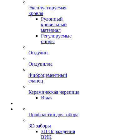
Эксплуатируемая
кровля
Рулонный
кровельный
материал
Регулируемые
опоры
Ондулин
Ондувилла
Фиброцементный
сланец
Керамическая черепица
Braas
Профнастил для забора
3D заборы
3D Ограждения
ВИК