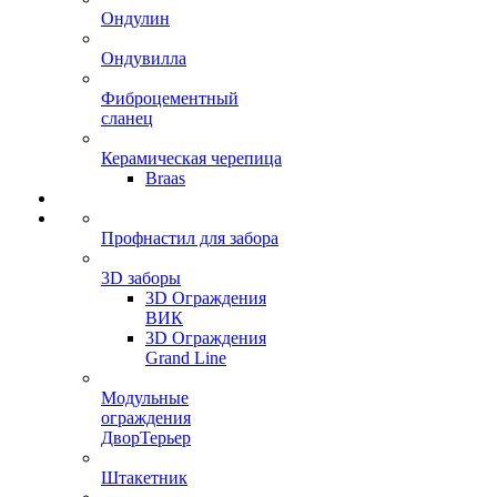
Ондулин
Ондувилла
Фиброцементный
сланец
Керамическая черепица
Braas
Профнастил для забора
3D заборы
3D Ограждения
ВИК
3D Ограждения
Grand Line
Модульные
ограждения
ДворТерьер
Штакетник