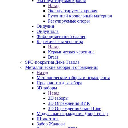
Эксплуатируемая кровля
Назад
Эксплуатируемая кровля
Рулонный кровельный материал
Регулируемые опоры
Ондулин
Ондувилла
Фиброцементный сланец
Керамическая черепица
Назад
Керамическая черепица
Braas
SPC-покрытия Дёке Тавола
Металлические заборы и ограждения
Назад
Металлические заборы и ограждения
Профнастил для забора
3D заборы
Назад
3D заборы
3D Ограждения ВИК
3D Ограждения Grand Line
Модульные ограждения ДворТерьер
Штакетник
Забор Жалюзи