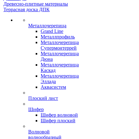
Древесно-плитные материалы
Террасная доска ДПК
Металлочерепица
Grand Line
Металлпрофиль
Металлочерепица
Супермонтеррей
Металлочерепица
Дюна
Металлочерепица
Каскад
Металлочерепица
Эллада
Аквасистем
Плоский лист
Шифер
Шифер волновой
Шифер плоский
Волновой
волнообразный