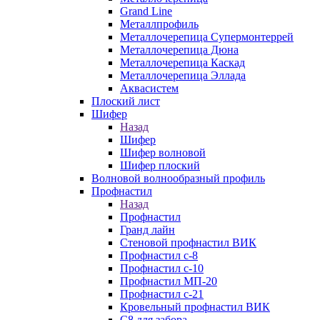
Grand Line
Металлпрофиль
Металлочерепица Супермонтеррей
Металлочерепица Дюна
Металлочерепица Каскад
Металлочерепица Эллада
Аквасистем
Плоский лист
Шифер
Назад
Шифер
Шифер волновой
Шифер плоский
Волновой волнообразный профиль
Профнастил
Назад
Профнастил
Гранд лайн
Стеновой профнастил ВИК
Профнастил с-8
Профнастил с-10
Профнастил МП-20
Профнастил с-21
Кровельный профнастил ВИК
С8 для забора