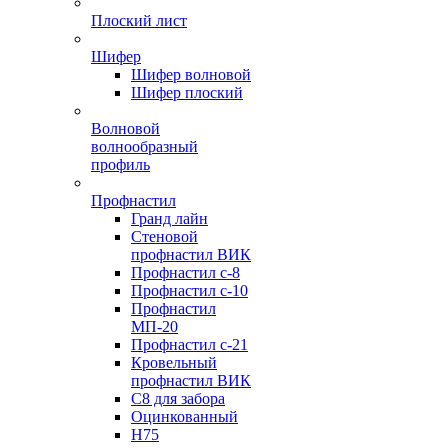
Плоский лист
Шифер
Шифер волновой
Шифер плоский
Волновой
волнообразный
профиль
Профнастил
Гранд лайн
Стеновой
профнастил ВИК
Профнастил с-8
Профнастил с-10
Профнастил
МП-20
Профнастил с-21
Кровельный
профнастил ВИК
С8 для забора
Оцинкованный
Н75