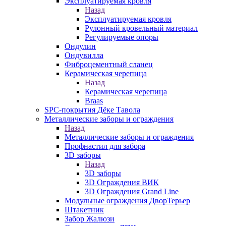
Эксплуатируемая кровля
Назад
Эксплуатируемая кровля
Рулонный кровельный материал
Регулируемые опоры
Ондулин
Ондувилла
Фиброцементный сланец
Керамическая черепица
Назад
Керамическая черепица
Braas
SPC-покрытия Дёке Тавола
Металлические заборы и ограждения
Назад
Металлические заборы и ограждения
Профнастил для забора
3D заборы
Назад
3D заборы
3D Ограждения ВИК
3D Ограждения Grand Line
Модульные ограждения ДворТерьер
Штакетник
Забор Жалюзи