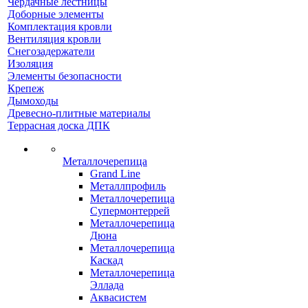
Чердачные лестницы
Доборные элементы
Комплектация кровли
Вентиляция кровли
Снегозадержатели
Изоляция
Элементы безопасности
Крепеж
Дымоходы
Древесно-плитные материалы
Террасная доска ДПК
Металлочерепица
Grand Line
Металлпрофиль
Металлочерепица
Супермонтеррей
Металлочерепица
Дюна
Металлочерепица
Каскад
Металлочерепица
Эллада
Аквасистем