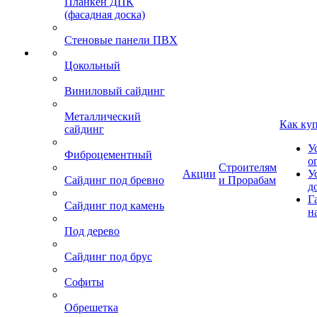
Планкен ДПК
(фасадная доска)
Стеновые панели ПВХ
Цокольный
Виниловый сайдинг
Металлический
Как ку
сайдинг
У
Фиброцементный
о
Строителям
Акции
У
Сайдинг под бревно
и Прорабам
д
Г
Сайдинг под камень
н
Под дерево
Сайдинг под брус
Софиты
Обрешетка