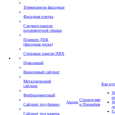
Термопанели фасадные
Фасадная плитка
Сэндвич-панели
поэлементной сборки
Планкен ДПК
(фасадная доска)
Стеновые панели ПВХ
Цокольный
Виниловый сайдинг
Металлический
Как ку
сайдинг
У
Фиброцементный
о
Строителям
Акции
У
Сайдинг под бревно
и Прорабам
д
Г
Сайдинг под камень