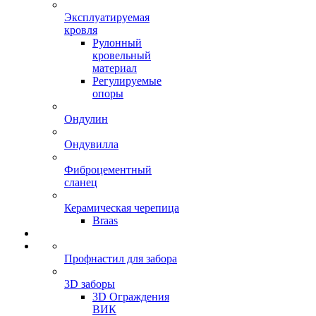
Эксплуатируемая
кровля
Рулонный
кровельный
материал
Регулируемые
опоры
Ондулин
Ондувилла
Фиброцементный
сланец
Керамическая черепица
Braas
Профнастил для забора
3D заборы
3D Ограждения
ВИК