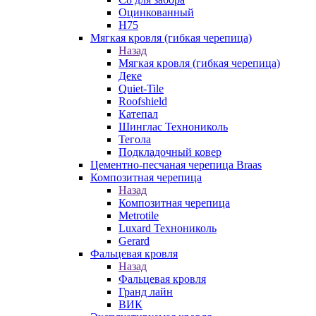
Оцинкованный
Н75
Мягкая кровля (гибкая черепица)
Назад
Мягкая кровля (гибкая черепица)
Деке
Quiet-Tile
Roofshield
Катепал
Шинглас Технониколь
Тегола
Подкладочный ковер
Цементно-песчаная черепица Braas
Композитная черепица
Назад
Композитная черепица
Metrotile
Luxard Технониколь
Gerard
Фальцевая кровля
Назад
Фальцевая кровля
Гранд лайн
ВИК