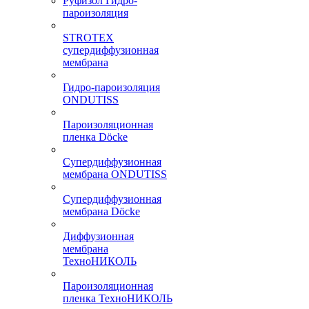
Руфизол Гидро-
пароизоляция
STROTEX
супердиффузионная
мембрана
Гидро-пароизоляция
ONDUTISS
Пароизоляционная
пленка Döcke
Супердиффузионная
мембрана ONDUTISS
Супердиффузионная
мембрана Döcke
Диффузионная
мембрана
ТехноНИКОЛЬ
Пароизоляционная
пленка ТехноНИКОЛЬ