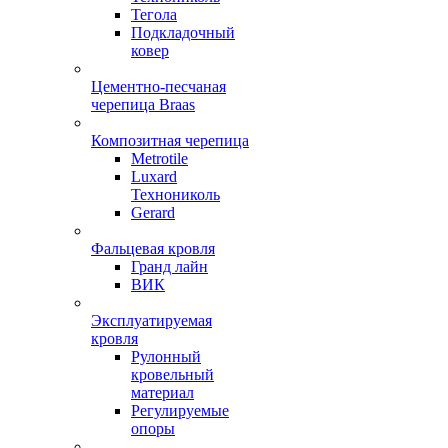
Тегола
Подкладочный
ковер
Цементно-песчаная
черепица Braas
Композитная черепица
Metrotile
Luxard
Технониколь
Gerard
Фальцевая кровля
Гранд лайн
ВИК
Эксплуатируемая
кровля
Рулонный
кровельный
материал
Регулируемые
опоры