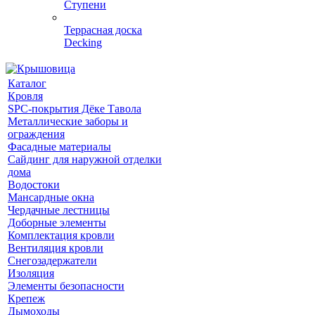
Ступени
Террасная доска
Decking
Каталог
Кровля
SPC-покрытия Дёке Тавола
Металлические заборы и
ограждения
Фасадные материалы
Сайдинг для наружной отделки
дома
Водостоки
Мансардные окна
Чердачные лестницы
Доборные элементы
Комплектация кровли
Вентиляция кровли
Снегозадержатели
Изоляция
Элементы безопасности
Крепеж
Дымоходы