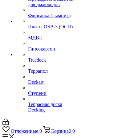
для дымоходов
Флюгарка (дымник)
Плиты OSB-3 (ОСП)
МДВП
Гипсокартон
Treedeck
Террапол
Deckart
Ступени
Террасная доска
Decking
Отложенные
0
Корзина
0
0