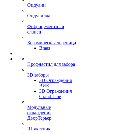
Ондулин
Ондувилла
Фиброцементный
сланец
Керамическая черепица
Braas
Профнастил для забора
3D заборы
3D Ограждения
ВИК
3D Ограждения
Grand Line
Модульные
ограждения
ДворТерьер
Штакетник