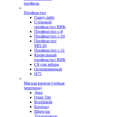
профиль
Профнастил
Гранд лайн
Стеновой
профнастил ВИК
Профнастил с-8
Профнастил с-10
Профнастил
МП-20
Профнастил с-21
Кровельный
профнастил ВИК
С8 для забора
Оцинкованный
Н75
Мягкая кровля (гибкая
черепица)
Деке
Quiet-Tile
Roofshield
Катепал
Шинглас
Технониколь