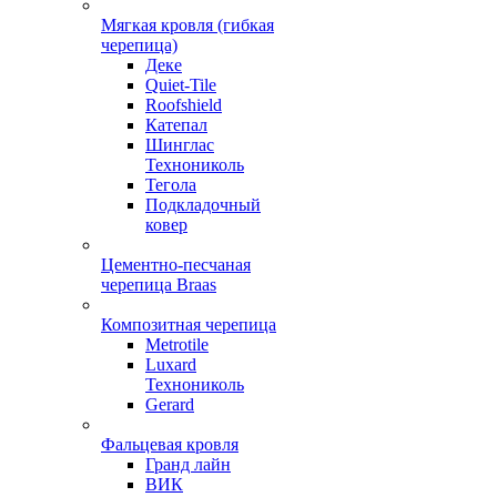
Мягкая кровля (гибкая
черепица)
Деке
Quiet-Tile
Roofshield
Катепал
Шинглас
Технониколь
Тегола
Подкладочный
ковер
Цементно-песчаная
черепица Braas
Композитная черепица
Metrotile
Luxard
Технониколь
Gerard
Фальцевая кровля
Гранд лайн
ВИК