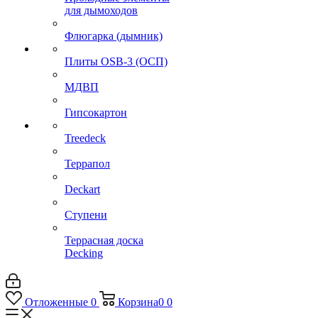
для дымоходов
Флюгарка (дымник)
Плиты OSB-3 (ОСП)
МДВП
Гипсокартон
Treedeck
Террапол
Deckart
Ступени
Террасная доска
Decking
Отложенные
0
Корзина
0
0