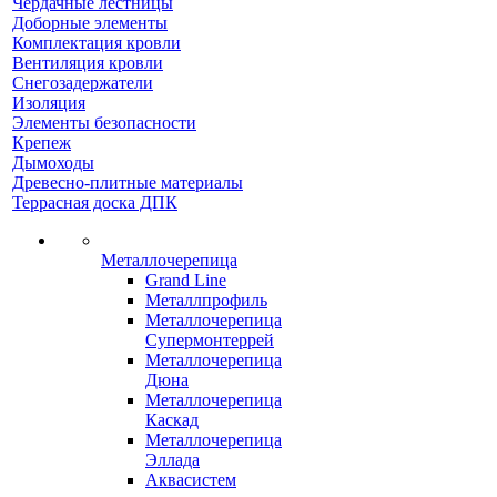
Чердачные лестницы
Доборные элементы
Комплектация кровли
Вентиляция кровли
Снегозадержатели
Изоляция
Элементы безопасности
Крепеж
Дымоходы
Древесно-плитные материалы
Террасная доска ДПК
Металлочерепица
Grand Line
Металлпрофиль
Металлочерепица
Супермонтеррей
Металлочерепица
Дюна
Металлочерепица
Каскад
Металлочерепица
Эллада
Аквасистем