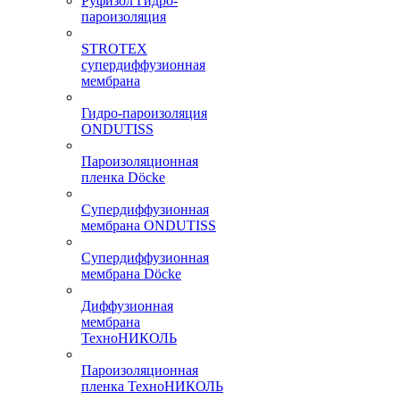
Руфизол Гидро-
пароизоляция
STROTEX
супердиффузионная
мембрана
Гидро-пароизоляция
ONDUTISS
Пароизоляционная
пленка Döcke
Супердиффузионная
мембрана ONDUTISS
Супердиффузионная
мембрана Döcke
Диффузионная
мембрана
ТехноНИКОЛЬ
Пароизоляционная
пленка ТехноНИКОЛЬ