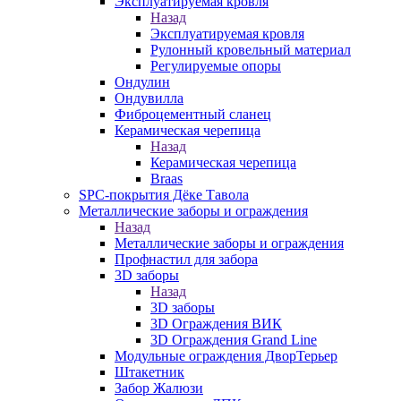
Эксплуатируемая кровля
Назад
Эксплуатируемая кровля
Рулонный кровельный материал
Регулируемые опоры
Ондулин
Ондувилла
Фиброцементный сланец
Керамическая черепица
Назад
Керамическая черепица
Braas
SPC-покрытия Дёке Тавола
Металлические заборы и ограждения
Назад
Металлические заборы и ограждения
Профнастил для забора
3D заборы
Назад
3D заборы
3D Ограждения ВИК
3D Ограждения Grand Line
Модульные ограждения ДворТерьер
Штакетник
Забор Жалюзи