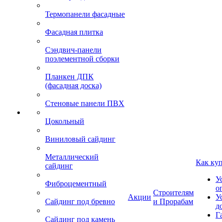
Термопанели фасадные
Фасадная плитка
Сэндвич-панели
поэлементной сборки
Планкен ДПК
(фасадная доска)
Стеновые панели ПВХ
Цокольный
Виниловый сайдинг
Металлический
Как ку
сайдинг
У
Фиброцементный
о
Строителям
Акции
У
Сайдинг под бревно
и Прорабам
д
Г
Сайдинг под камень