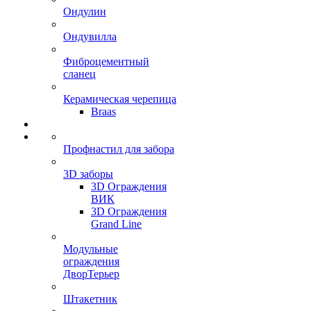
Ондулин
Ондувилла
Фиброцементный
сланец
Керамическая черепица
Braas
Профнастил для забора
3D заборы
3D Ограждения
ВИК
3D Ограждения
Grand Line
Модульные
ограждения
ДворТерьер
Штакетник