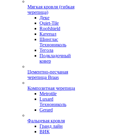
Мягкая кровля (гибкая
черепица)
Деке
Quiet-Tile
Roofshield
Катепал
Шинглас
Технониколь
Тегола
Подкладочный
ковер
Цементно-песчаная
черепица Braas
Композитная черепица
Metrotile
Luxard
Технониколь
Gerard
Фальцевая кровля
Гранд лайн
ВИК