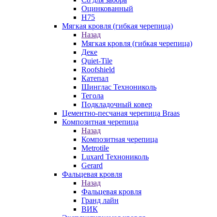
Оцинкованный
Н75
Мягкая кровля (гибкая черепица)
Назад
Мягкая кровля (гибкая черепица)
Деке
Quiet-Tile
Roofshield
Катепал
Шинглас Технониколь
Тегола
Подкладочный ковер
Цементно-песчаная черепица Braas
Композитная черепица
Назад
Композитная черепица
Metrotile
Luxard Технониколь
Gerard
Фальцевая кровля
Назад
Фальцевая кровля
Гранд лайн
ВИК