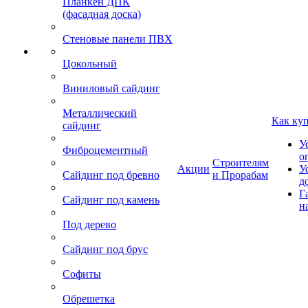
Планкен ДПК
(фасадная доска)
Стеновые панели ПВХ
Цокольный
Виниловый сайдинг
Металлический
Как ку
сайдинг
У
Фиброцементный
о
Строителям
Акции
У
Сайдинг под бревно
и Прорабам
д
Г
Сайдинг под камень
н
Под дерево
Сайдинг под брус
Софиты
Обрешетка