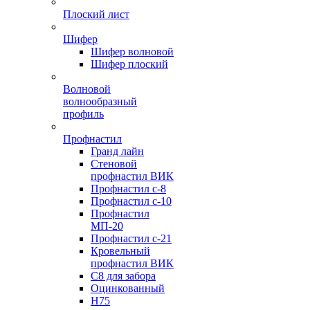
Плоский лист
Шифер
Шифер волновой
Шифер плоский
Волновой
волнообразный
профиль
Профнастил
Гранд лайн
Стеновой
профнастил ВИК
Профнастил с-8
Профнастил с-10
Профнастил
МП-20
Профнастил с-21
Кровельный
профнастил ВИК
С8 для забора
Оцинкованный
Н75