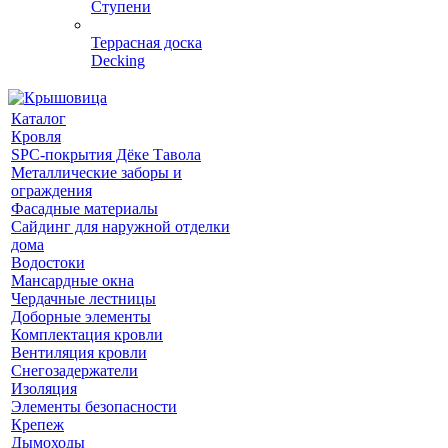
Ступени
Террасная доска
Decking
Каталог
Кровля
SPC-покрытия Дёке Тавола
Металлические заборы и
ограждения
Фасадные материалы
Сайдинг для наружной отделки
дома
Водостоки
Мансардные окна
Чердачные лестницы
Доборные элементы
Комплектация кровли
Вентиляция кровли
Снегозадержатели
Изоляция
Элементы безопасности
Крепеж
Дымоходы