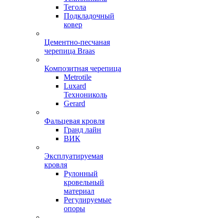
Тегола
Подкладочный
ковер
Цементно-песчаная
черепица Braas
Композитная черепица
Metrotile
Luxard
Технониколь
Gerard
Фальцевая кровля
Гранд лайн
ВИК
Эксплуатируемая
кровля
Рулонный
кровельный
материал
Регулируемые
опоры