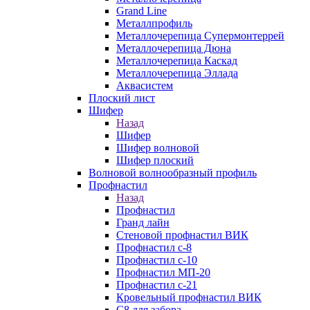
Grand Line
Металлпрофиль
Металлочерепица Супермонтеррей
Металлочерепица Дюна
Металлочерепица Каскад
Металлочерепица Эллада
Аквасистем
Плоский лист
Шифер
Назад
Шифер
Шифер волновой
Шифер плоский
Волновой волнообразный профиль
Профнастил
Назад
Профнастил
Гранд лайн
Стеновой профнастил ВИК
Профнастил с-8
Профнастил с-10
Профнастил МП-20
Профнастил с-21
Кровельный профнастил ВИК
С8 для забора