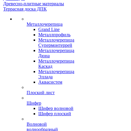
Древесно-плитные материалы
Террасная доска ДПК
Металлочерепица
Grand Line
Металлпрофиль
Металлочерепица
Супермонтеррей
Металлочерепица
Дюна
Металлочерепица
Каскад
Металлочерепица
Эллада
Аквасистем
Плоский лист
Шифер
Шифер волновой
Шифер плоский
Волновой
волнообразный