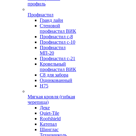
профиль
Профнастил
Гранд лайн
Стеновой
профнастил ВИК
Профнастил с-8
Профнастил с-10
Профнастил
МП-20
Профнастил с-21
Кровельный
профнастил ВИК
С8 для забора
Оцинкованный
Н75
Мягкая кровля (гибкая
черепица)
Деке
Quiet-Tile
Roofshield
Катепал
Шинглас
Технониколь