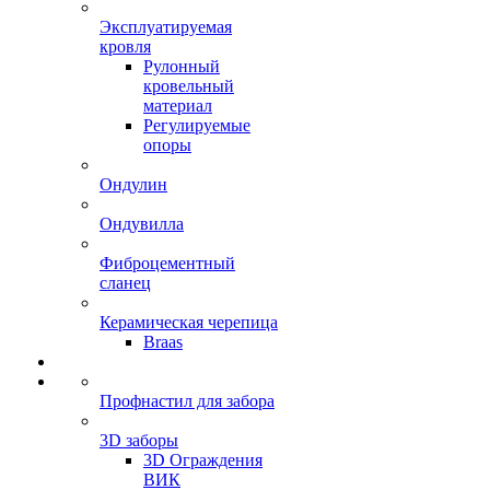
Эксплуатируемая
кровля
Рулонный
кровельный
материал
Регулируемые
опоры
Ондулин
Ондувилла
Фиброцементный
сланец
Керамическая черепица
Braas
Профнастил для забора
3D заборы
3D Ограждения
ВИК