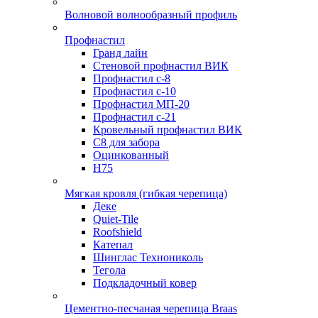
Волновой волнообразный профиль
Профнастил
Гранд лайн
Стеновой профнастил ВИК
Профнастил с-8
Профнастил с-10
Профнастил МП-20
Профнастил с-21
Кровельный профнастил ВИК
С8 для забора
Оцинкованный
Н75
Мягкая кровля (гибкая черепица)
Деке
Quiet-Tile
Roofshield
Катепал
Шинглас Технониколь
Тегола
Подкладочный ковер
Цементно-песчаная черепица Braas