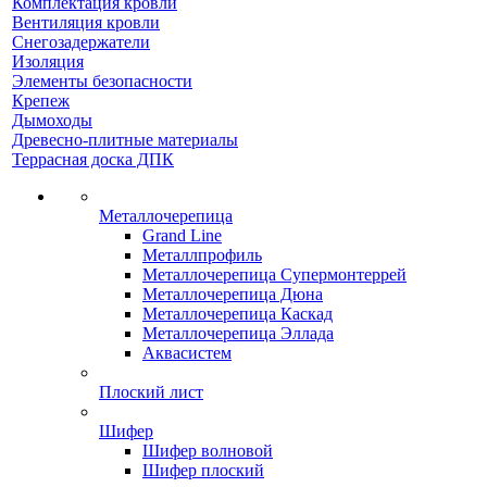
Комплектация кровли
Вентиляция кровли
Снегозадержатели
Изоляция
Элементы безопасности
Крепеж
Дымоходы
Древесно-плитные материалы
Террасная доска ДПК
Металлочерепица
Grand Line
Металлпрофиль
Металлочерепица Супермонтеррей
Металлочерепица Дюна
Металлочерепица Каскад
Металлочерепица Эллада
Аквасистем
Плоский лист
Шифер
Шифер волновой
Шифер плоский