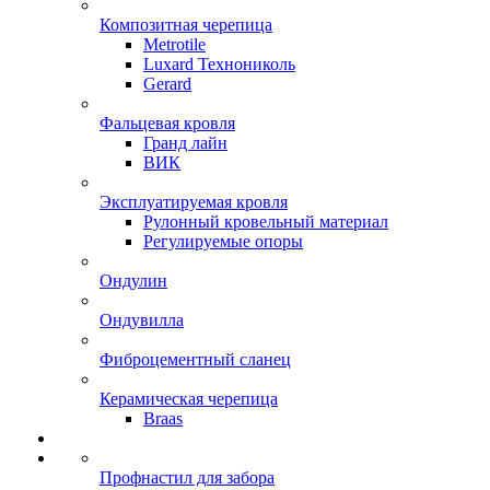
Композитная черепица
Metrotile
Luxard Технониколь
Gerard
Фальцевая кровля
Гранд лайн
ВИК
Эксплуатируемая кровля
Рулонный кровельный материал
Регулируемые опоры
Ондулин
Ондувилла
Фиброцементный сланец
Керамическая черепица
Braas
Профнастил для забора