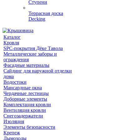
Ступени
Террасная доска
Decking
Каталог
Кровля
SPC-покрытия Дёке Тавола
Металлические заборы и
ограждения
Фасадные материалы
Сайдинг для наружной отделки
дома
Водостоки
Мансардные окна
Чердачные лестницы
Доборные элементы
Комплектация кровли
Вентиляция кровли
Снегозадержатели
Изоляция
Элементы безопасности
Крепеж
Дымоходы