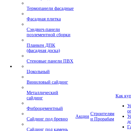
Термопанели фасадные
Фасадная плитка
Сэндвич-панели
поэлементной сборки
Планкен ДПК
(фасадная доска)
Стеновые панели ПВХ
Цокольный
Виниловый сайдинг
Металлический
Как ку
сайдинг
У
Фиброцементный
о
Строителям
Акции
У
Сайдинг под бревно
и Прорабам
д
Г
Сайдинг под камень