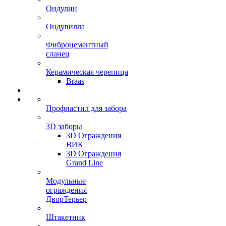
Ондулин
Ондувилла
Фиброцементный
сланец
Керамическая черепица
Braas
Профнастил для забора
3D заборы
3D Ограждения
ВИК
3D Ограждения
Grand Line
Модульные
ограждения
ДворТерьер
Штакетник