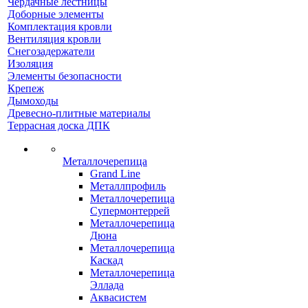
Чердачные лестницы
Доборные элементы
Комплектация кровли
Вентиляция кровли
Снегозадержатели
Изоляция
Элементы безопасности
Крепеж
Дымоходы
Древесно-плитные материалы
Террасная доска ДПК
Металлочерепица
Grand Line
Металлпрофиль
Металлочерепица
Супермонтеррей
Металлочерепица
Дюна
Металлочерепица
Каскад
Металлочерепица
Эллада
Аквасистем