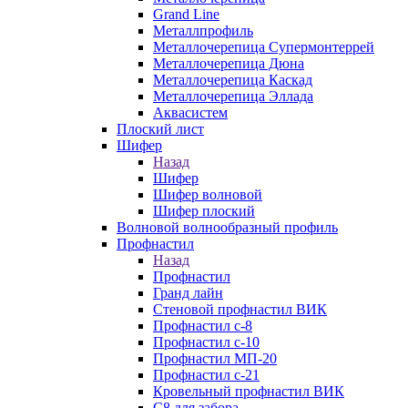
Grand Line
Металлпрофиль
Металлочерепица Супермонтеррей
Металлочерепица Дюна
Металлочерепица Каскад
Металлочерепица Эллада
Аквасистем
Плоский лист
Шифер
Назад
Шифер
Шифер волновой
Шифер плоский
Волновой волнообразный профиль
Профнастил
Назад
Профнастил
Гранд лайн
Стеновой профнастил ВИК
Профнастил с-8
Профнастил с-10
Профнастил МП-20
Профнастил с-21
Кровельный профнастил ВИК
С8 для забора