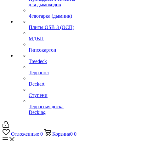
для дымоходов
Флюгарка (дымник)
Плиты OSB-3 (ОСП)
МДВП
Гипсокартон
Treedeck
Террапол
Deckart
Ступени
Террасная доска
Decking
Отложенные
0
Корзина
0
0