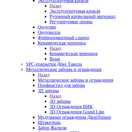
Эксплуатируемая кровля
Назад
Эксплуатируемая кровля
Рулонный кровельный материал
Регулируемые опоры
Ондулин
Ондувилла
Фиброцементный сланец
Керамическая черепица
Назад
Керамическая черепица
Braas
SPC-покрытия Дёке Тавола
Металлические заборы и ограждения
Назад
Металлические заборы и ограждения
Профнастил для забора
3D заборы
Назад
3D заборы
3D Ограждения ВИК
3D Ограждения Grand Line
Модульные ограждения ДворТерьер
Штакетник
Забор Жалюзи