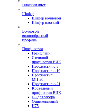
Плоский лист
Шифер
Шифер волновой
Шифер плоский
Волновой
волнообразный
профиль
Профнастил
Гранд лайн
Стеновой
профнастил ВИК
Профнастил с-8
Профнастил с-10
Профнастил
МП-20
Профнастил с-21
Кровельный
профнастил ВИК
С8 для забора
Оцинкованный
Н75