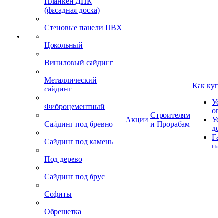
Планкен ДПК
(фасадная доска)
Стеновые панели ПВХ
Цокольный
Виниловый сайдинг
Металлический
Как ку
сайдинг
У
Фиброцементный
о
Строителям
Акции
У
Сайдинг под бревно
и Прорабам
д
Г
Сайдинг под камень
н
Под дерево
Сайдинг под брус
Софиты
Обрешетка