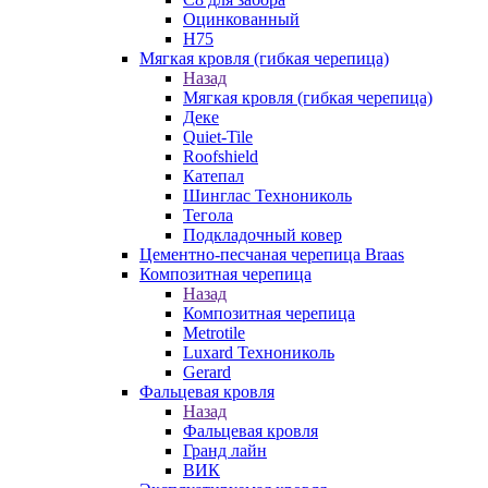
Оцинкованный
Н75
Мягкая кровля (гибкая черепица)
Назад
Мягкая кровля (гибкая черепица)
Деке
Quiet-Tile
Roofshield
Катепал
Шинглас Технониколь
Тегола
Подкладочный ковер
Цементно-песчаная черепица Braas
Композитная черепица
Назад
Композитная черепица
Metrotile
Luxard Технониколь
Gerard
Фальцевая кровля
Назад
Фальцевая кровля
Гранд лайн
ВИК