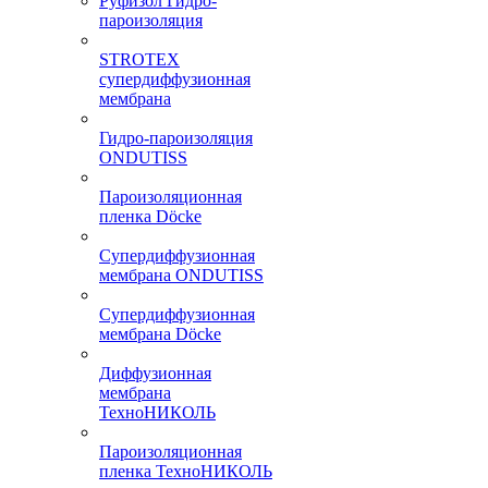
Руфизол Гидро-
пароизоляция
STROTEX
супердиффузионная
мембрана
Гидро-пароизоляция
ONDUTISS
Пароизоляционная
пленка Döcke
Супердиффузионная
мембрана ONDUTISS
Супердиффузионная
мембрана Döcke
Диффузионная
мембрана
ТехноНИКОЛЬ
Пароизоляционная
пленка ТехноНИКОЛЬ