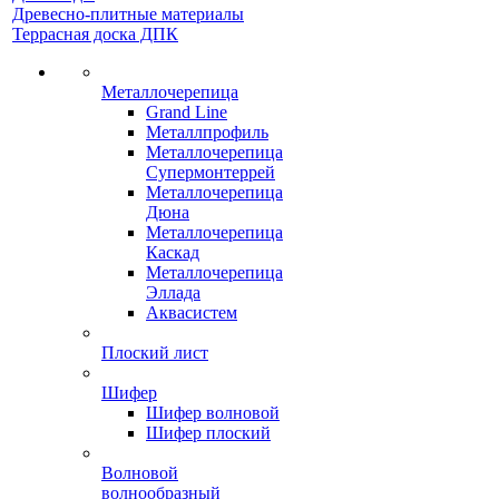
Древесно-плитные материалы
Террасная доска ДПК
Металлочерепица
Grand Line
Металлпрофиль
Металлочерепица
Супермонтеррей
Металлочерепица
Дюна
Металлочерепица
Каскад
Металлочерепица
Эллада
Аквасистем
Плоский лист
Шифер
Шифер волновой
Шифер плоский
Волновой
волнообразный