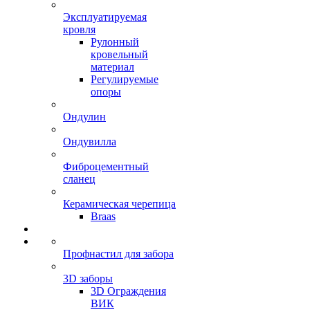
Эксплуатируемая
кровля
Рулонный
кровельный
материал
Регулируемые
опоры
Ондулин
Ондувилла
Фиброцементный
сланец
Керамическая черепица
Braas
Профнастил для забора
3D заборы
3D Ограждения
ВИК