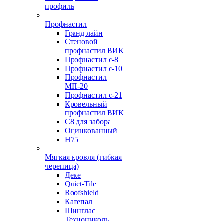
профиль
Профнастил
Гранд лайн
Стеновой
профнастил ВИК
Профнастил с-8
Профнастил с-10
Профнастил
МП-20
Профнастил с-21
Кровельный
профнастил ВИК
С8 для забора
Оцинкованный
Н75
Мягкая кровля (гибкая
черепица)
Деке
Quiet-Tile
Roofshield
Катепал
Шинглас
Технониколь