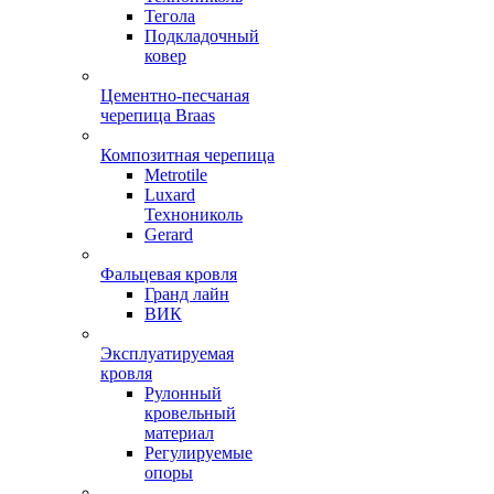
Тегола
Подкладочный
ковер
Цементно-песчаная
черепица Braas
Композитная черепица
Metrotile
Luxard
Технониколь
Gerard
Фальцевая кровля
Гранд лайн
ВИК
Эксплуатируемая
кровля
Рулонный
кровельный
материал
Регулируемые
опоры