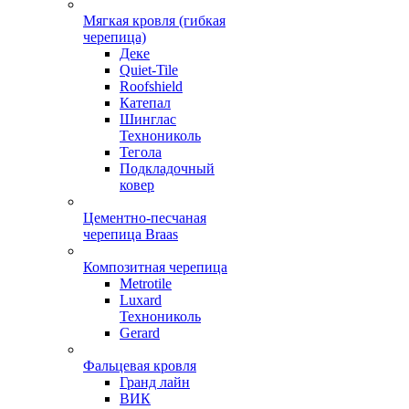
Мягкая кровля (гибкая
черепица)
Деке
Quiet-Tile
Roofshield
Катепал
Шинглас
Технониколь
Тегола
Подкладочный
ковер
Цементно-песчаная
черепица Braas
Композитная черепица
Metrotile
Luxard
Технониколь
Gerard
Фальцевая кровля
Гранд лайн
ВИК