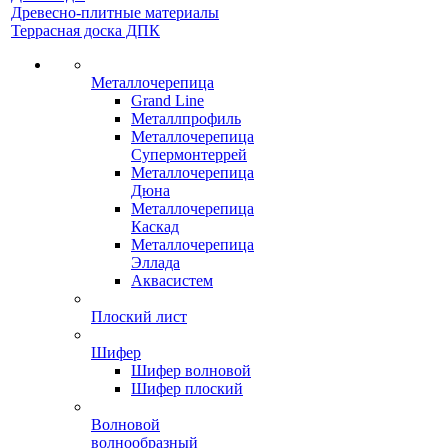
Древесно-плитные материалы
Террасная доска ДПК
Металлочерепица
Grand Line
Металлпрофиль
Металлочерепица
Супермонтеррей
Металлочерепица
Дюна
Металлочерепица
Каскад
Металлочерепица
Эллада
Аквасистем
Плоский лист
Шифер
Шифер волновой
Шифер плоский
Волновой
волнообразный