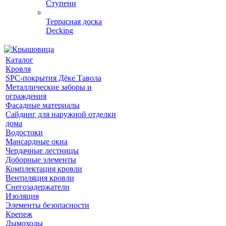
Ступени
Террасная доска
Decking
Каталог
Кровля
SPC-покрытия Дёке Тавола
Металлические заборы и
ограждения
Фасадные материалы
Сайдинг для наружной отделки
дома
Водостоки
Мансардные окна
Чердачные лестницы
Доборные элементы
Комплектация кровли
Вентиляция кровли
Снегозадержатели
Изоляция
Элементы безопасности
Крепеж
Дымоходы