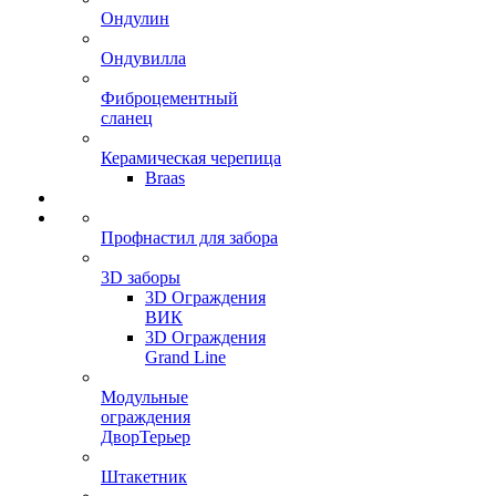
Ондулин
Ондувилла
Фиброцементный
сланец
Керамическая черепица
Braas
Профнастил для забора
3D заборы
3D Ограждения
ВИК
3D Ограждения
Grand Line
Модульные
ограждения
ДворТерьер
Штакетник