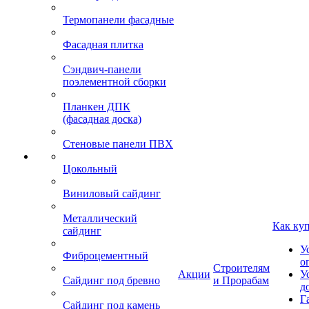
Термопанели фасадные
Фасадная плитка
Сэндвич-панели
поэлементной сборки
Планкен ДПК
(фасадная доска)
Стеновые панели ПВХ
Цокольный
Виниловый сайдинг
Металлический
Как ку
сайдинг
У
Фиброцементный
о
Строителям
Акции
У
Сайдинг под бревно
и Прорабам
д
Г
Сайдинг под камень