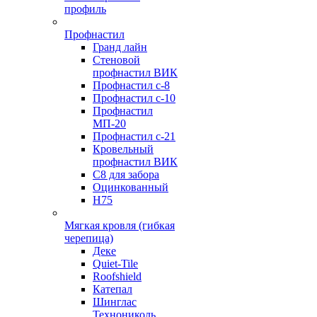
профиль
Профнастил
Гранд лайн
Стеновой
профнастил ВИК
Профнастил с-8
Профнастил с-10
Профнастил
МП-20
Профнастил с-21
Кровельный
профнастил ВИК
С8 для забора
Оцинкованный
Н75
Мягкая кровля (гибкая
черепица)
Деке
Quiet-Tile
Roofshield
Катепал
Шинглас
Технониколь