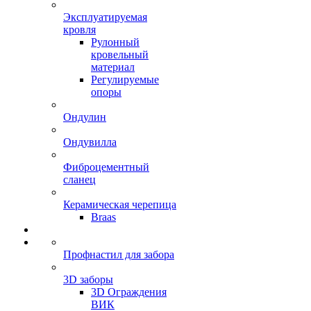
Эксплуатируемая
кровля
Рулонный
кровельный
материал
Регулируемые
опоры
Ондулин
Ондувилла
Фиброцементный
сланец
Керамическая черепица
Braas
Профнастил для забора
3D заборы
3D Ограждения
ВИК