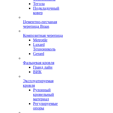
Тегола
Подкладочный
ковер
Цементно-песчаная
черепица Braas
Композитная черепица
Metrotile
Luxard
Технониколь
Gerard
Фальцевая кровля
Гранд лайн
ВИК
Эксплуатируемая
кровля
Рулонный
кровельный
материал
Регулируемые
опоры