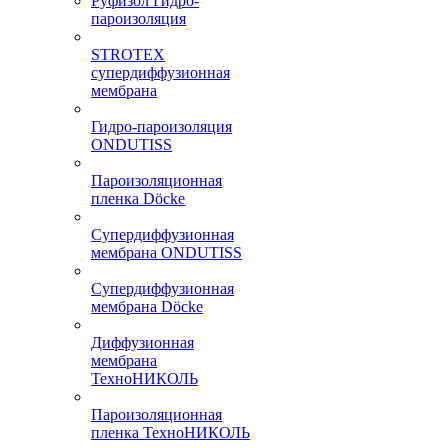
Руфизол Гидро-
пароизоляция
STROTEX
супердиффузионная
мембрана
Гидро-пароизоляция
ONDUTISS
Пароизоляционная
пленка Döcke
Супердиффузионная
мембрана ONDUTISS
Супердиффузионная
мембрана Döcke
Диффузионная
мембрана
ТехноНИКОЛЬ
Пароизоляционная
пленка ТехноНИКОЛЬ