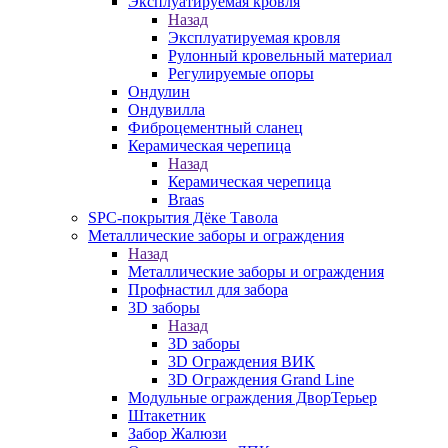
Эксплуатируемая кровля
Назад
Эксплуатируемая кровля
Рулонный кровельный материал
Регулируемые опоры
Ондулин
Ондувилла
Фиброцементный сланец
Керамическая черепица
Назад
Керамическая черепица
Braas
SPC-покрытия Дёке Тавола
Металлические заборы и ограждения
Назад
Металлические заборы и ограждения
Профнастил для забора
3D заборы
Назад
3D заборы
3D Ограждения ВИК
3D Ограждения Grand Line
Модульные ограждения ДворТерьер
Штакетник
Забор Жалюзи