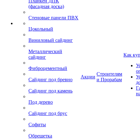
Планкен ДПК
(фасадная доска)
Стеновые панели ПВХ
Цокольный
Виниловый сайдинг
Металлический
Как ку
сайдинг
У
Фиброцементный
о
Строителям
Акции
У
Сайдинг под бревно
и Прорабам
д
Г
Сайдинг под камень
н
Под дерево
Сайдинг под брус
Софиты
Обрешетка