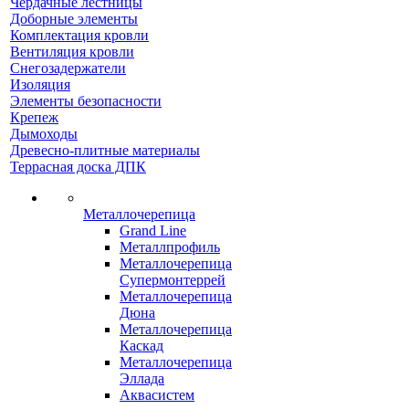
Чердачные лестницы
Доборные элементы
Комплектация кровли
Вентиляция кровли
Снегозадержатели
Изоляция
Элементы безопасности
Крепеж
Дымоходы
Древесно-плитные материалы
Террасная доска ДПК
Металлочерепица
Grand Line
Металлпрофиль
Металлочерепица
Супермонтеррей
Металлочерепица
Дюна
Металлочерепица
Каскад
Металлочерепица
Эллада
Аквасистем