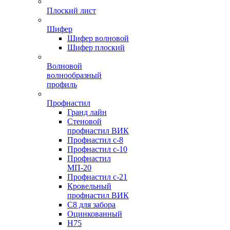
Плоский лист
Шифер
Шифер волновой
Шифер плоский
Волновой
волнообразный
профиль
Профнастил
Гранд лайн
Стеновой
профнастил ВИК
Профнастил с-8
Профнастил с-10
Профнастил
МП-20
Профнастил с-21
Кровельный
профнастил ВИК
С8 для забора
Оцинкованный
Н75