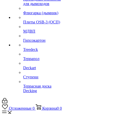
для дымоходов
Флюгарка (дымник)
Плиты OSB-3 (ОСП)
МДВП
Гипсокартон
Treedeck
Террапол
Deckart
Ступени
Террасная доска
Decking
Отложенные
0
Корзина
0
0