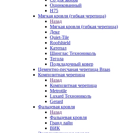
Оцинкованный
Н75
Мягкая кровля (гибкая черепица)
Назад
Мягкая кровля (гибкая черепица)
Деке
Quiet-Tile
Roofshield
Катепал
Шинглас Технониколь
Тегола
Подкладочный ковер
Цементно-песчаная черепица Braas
Композитная черепица
Назад
Композитная черепица
Metrotile
Luxard Технониколь
Gerard
Фальцевая кровля
Назад
Фальцевая кровля
Гранд лайн
ВИК