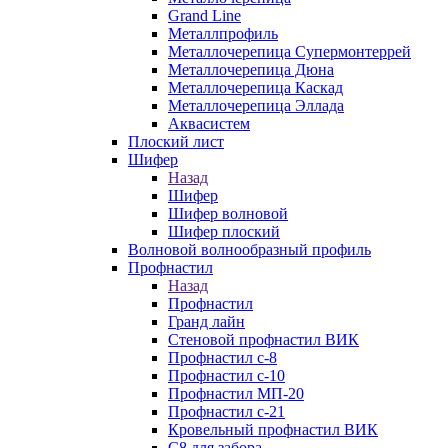
Grand Line
Металлпрофиль
Металлочерепица Супермонтеррей
Металлочерепица Дюна
Металлочерепица Каскад
Металлочерепица Эллада
Аквасистем
Плоский лист
Шифер
Назад
Шифер
Шифер волновой
Шифер плоский
Волновой волнообразный профиль
Профнастил
Назад
Профнастил
Гранд лайн
Стеновой профнастил ВИК
Профнастил с-8
Профнастил с-10
Профнастил МП-20
Профнастил с-21
Кровельный профнастил ВИК
С8 для забора