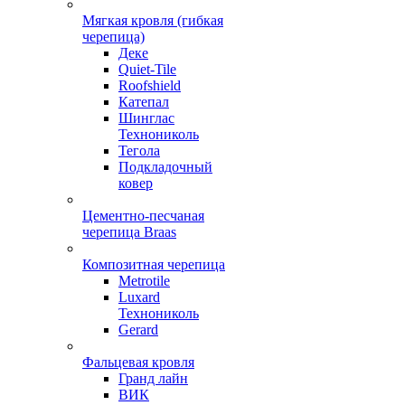
Мягкая кровля (гибкая
черепица)
Деке
Quiet-Tile
Roofshield
Катепал
Шинглас
Технониколь
Тегола
Подкладочный
ковер
Цементно-песчаная
черепица Braas
Композитная черепица
Metrotile
Luxard
Технониколь
Gerard
Фальцевая кровля
Гранд лайн
ВИК