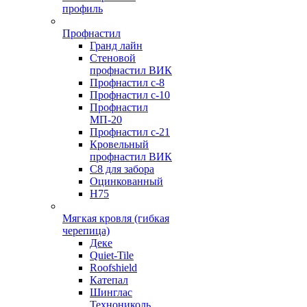
профиль
Профнастил
Гранд лайн
Стеновой
профнастил ВИК
Профнастил с-8
Профнастил с-10
Профнастил
МП-20
Профнастил с-21
Кровельный
профнастил ВИК
С8 для забора
Оцинкованный
Н75
Мягкая кровля (гибкая
черепица)
Деке
Quiet-Tile
Roofshield
Катепал
Шинглас
Технониколь