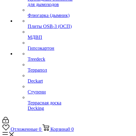
для дымоходов
Флюгарка (дымник)
Плиты OSB-3 (ОСП)
МДВП
Гипсокартон
Treedeck
Террапол
Deckart
Ступени
Террасная доска
Decking
Отложенные
0
Корзина
0
0