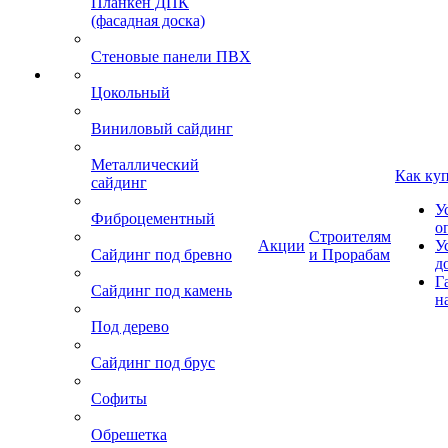
Планкен ДПК
(фасадная доска)
Стеновые панели ПВХ
Цокольный
Виниловый сайдинг
Металлический
Как ку
сайдинг
У
Фиброцементный
о
Строителям
Акции
У
Сайдинг под бревно
и Прорабам
д
Г
Сайдинг под камень
н
Под дерево
Сайдинг под брус
Софиты
Обрешетка