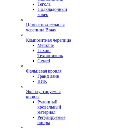
Тегола
Подкладочный
ковер
Цементно-песчаная
черепица Braas
Композитная черепица
Metrotile
Luxard
Технониколь
Gerard
Фальцевая кровля
Гранд лайн
ВИК
Эксплуатируемая
кровля
Рулонный
кровельный
материал
Регулируемые
опоры