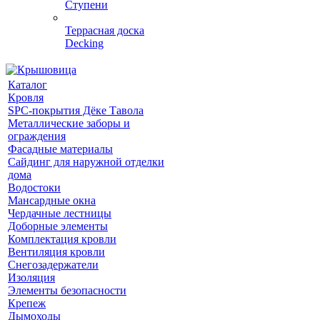
Ступени
Террасная доска
Decking
Каталог
Кровля
SPC-покрытия Дёке Тавола
Металлические заборы и
ограждения
Фасадные материалы
Сайдинг для наружной отделки
дома
Водостоки
Мансардные окна
Чердачные лестницы
Доборные элементы
Комплектация кровли
Вентиляция кровли
Снегозадержатели
Изоляция
Элементы безопасности
Крепеж
Дымоходы