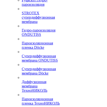
Руфизол Гидро-
пароизоляция
STROTEX
супердиффузионная
мембрана
Гидро-пароизоляция
ONDUTISS
Пароизоляционная
пленка Döcke
Супердиффузионная
мембрана ONDUTISS
Супердиффузионная
мембрана Döcke
Диффузионная
мембрана
ТехноНИКОЛЬ
Пароизоляционная
пленка ТехноНИКОЛЬ