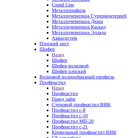
Grand Line
Металлпрофиль
Металлочерепица Супермонтеррей
Металлочерепица Дюна
Металлочерепица Каскад
Металлочерепица Эллада
Аквасистем
Плоский лист
Шифер
Назад
Шифер
Шифер волновой
Шифер плоский
Волновой волнообразный профиль
Профнастил
Назад
Профнастил
Гранд лайн
Стеновой профнастил ВИК
Профнастил с-8
Профнастил с-10
Профнастил МП-20
Профнастил с-21
Кровельный профнастил ВИК
С8 для забора