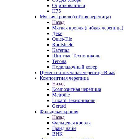
Оцинкованный
Н75
Мягкая кровля (гибкая черепица)
Назад
Мягкая кровля (гибкая черепица)
Деке
Quiet-Tile
Roofshield
Катепал
Шинглас Технониколь
Тегола
Подкладочный ковер
Цементно-песчаная черепица Braas
Композитная черепица
Назад
Композитная черепица
Metrotile
Luxard Технониколь
Gerard
Фальцевая кровля
Назад
Фальцевая кровля
Гранд лайн
ВИК