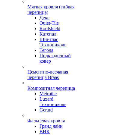
Мягкая кровля (гибкая
черепица)
Деке
Quiet-Tile
Roofshield
Катепал
Шинглас
Технониколь
Тегола
Подкладочный
ковер
Цементно-песчаная
черепица Braas
Композитная черепица
Metrotile
Luxard
Технониколь
Gerard
Фальцевая кровля
Гранд лайн
ВИК