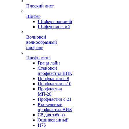
Плоский лист
Шифер
Шифер волновой
Шифер плоский
Волновой
волнообразный
профиль
Профнастил
Гранд лайн
Стеновой
профнастил ВИК
Профнастил с-8
Профнастил с-10
Профнастил
МП-20
Профнастил с-21
Кровельный
профнастил ВИК
С8 для забора
Оцинкованный
Н75