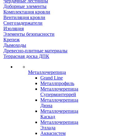
Чердачные лестницы
Доборные элементы
Комплектация кровли
Вентиляция кровли
Снегозадержатели
Изоляция
Элементы безопасности
Крепеж
Дымоходы
Древесно-плитные материалы
Террасная доска ДПК
Металлочерепица
Grand Line
Металлпрофиль
Металлочерепица
Супермонтеррей
Металлочерепица
Дюна
Металлочерепица
Каскад
Металлочерепица
Эллада
Аквасистем