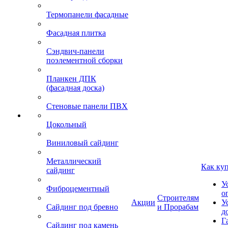
Термопанели фасадные
Фасадная плитка
Сэндвич-панели
поэлементной сборки
Планкен ДПК
(фасадная доска)
Стеновые панели ПВХ
Цокольный
Виниловый сайдинг
Металлический
Как ку
сайдинг
У
Фиброцементный
о
Строителям
Акции
У
Сайдинг под бревно
и Прорабам
д
Г
Сайдинг под камень