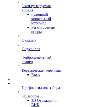
Эксплуатируемая
кровля
Рулонный
кровельный
материал
Регулируемые
опоры
Ондулин
Ондувилла
Фиброцементный
сланец
Керамическая черепица
Braas
Профнастил для забора
3D заборы
3D Ограждения
ВИК