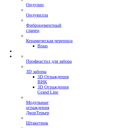
Ондулин
Ондувилла
Фиброцементный
сланец
Керамическая черепица
Braas
Профнастил для забора
3D заборы
3D Ограждения
ВИК
3D Ограждения
Grand Line
Модульные
ограждения
ДворТерьер
Штакетник