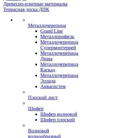
Древесно-плитные материалы
Террасная доска ДПК
Металлочерепица
Grand Line
Металлпрофиль
Металлочерепица
Супермонтеррей
Металлочерепица
Дюна
Металлочерепица
Каскад
Металлочерепица
Эллада
Аквасистем
Плоский лист
Шифер
Шифер волновой
Шифер плоский
Волновой
волнообразный