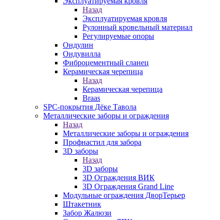
Эксплуатируемая кровля
Назад
Эксплуатируемая кровля
Рулонный кровельный материал
Регулируемые опоры
Ондулин
Ондувилла
Фиброцементный сланец
Керамическая черепица
Назад
Керамическая черепица
Braas
SPC-покрытия Дёке Тавола
Металлические заборы и ограждения
Назад
Металлические заборы и ограждения
Профнастил для забора
3D заборы
Назад
3D заборы
3D Ограждения ВИК
3D Ограждения Grand Line
Модульные ограждения ДворТерьер
Штакетник
Забор Жалюзи