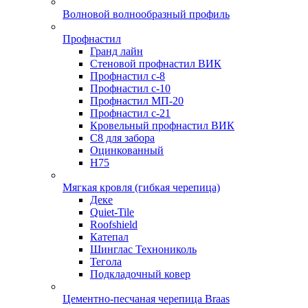
Волновой волнообразный профиль
Профнастил
Гранд лайн
Стеновой профнастил ВИК
Профнастил с-8
Профнастил с-10
Профнастил МП-20
Профнастил с-21
Кровельный профнастил ВИК
С8 для забора
Оцинкованный
Н75
Мягкая кровля (гибкая черепица)
Деке
Quiet-Tile
Roofshield
Катепал
Шинглас Технониколь
Тегола
Подкладочный ковер
Цементно-песчаная черепица Braas