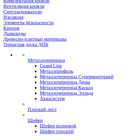
Комплектация кровли
Вентиляция кровли
Снегозадержатели
Изоляция
Элементы безопасности
Крепеж
Дымоходы
Древесно-плитные материалы
Террасная доска ДПК
Металлочерепица
Grand Line
Металлпрофиль
Металлочерепица Супермонтеррей
Металлочерепица Дюна
Металлочерепица Каскад
Металлочерепица Эллада
Аквасистем
Плоский лист
Шифер
Шифер волновой
Шифер плоский