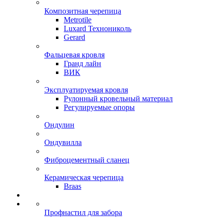
Композитная черепица
Metrotile
Luxard Технониколь
Gerard
Фальцевая кровля
Гранд лайн
ВИК
Эксплуатируемая кровля
Рулонный кровельный материал
Регулируемые опоры
Ондулин
Ондувилла
Фиброцементный сланец
Керамическая черепица
Braas
Профнастил для забора