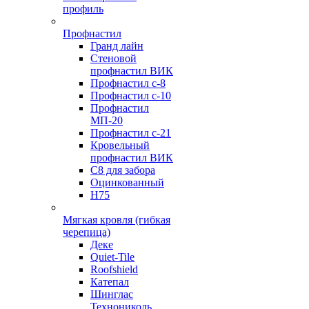
профиль
Профнастил
Гранд лайн
Стеновой
профнастил ВИК
Профнастил с-8
Профнастил с-10
Профнастил
МП-20
Профнастил с-21
Кровельный
профнастил ВИК
С8 для забора
Оцинкованный
Н75
Мягкая кровля (гибкая
черепица)
Деке
Quiet-Tile
Roofshield
Катепал
Шинглас
Технониколь