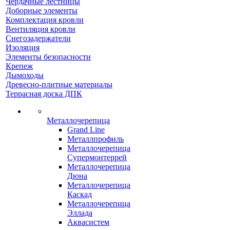
Чердачные лестницы
Доборные элементы
Комплектация кровли
Вентиляция кровли
Снегозадержатели
Изоляция
Элементы безопасности
Крепеж
Дымоходы
Древесно-плитные материалы
Террасная доска ДПК
Металлочерепица
Grand Line
Металлпрофиль
Металлочерепица
Супермонтеррей
Металлочерепица
Дюна
Металлочерепица
Каскад
Металлочерепица
Эллада
Аквасистем