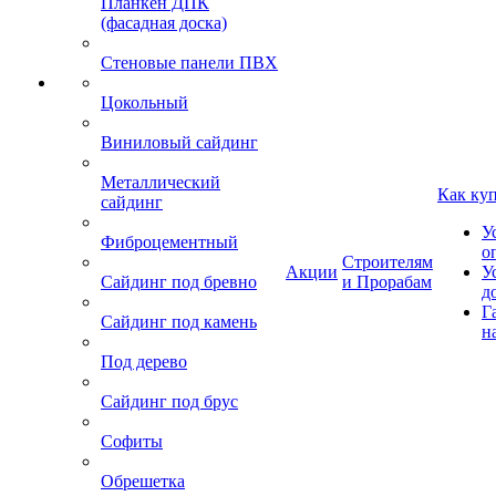
Планкен ДПК
(фасадная доска)
Стеновые панели ПВХ
Цокольный
Виниловый сайдинг
Металлический
Как ку
сайдинг
У
Фиброцементный
о
Строителям
Акции
У
Сайдинг под бревно
и Прорабам
д
Г
Сайдинг под камень
н
Под дерево
Сайдинг под брус
Софиты
Обрешетка