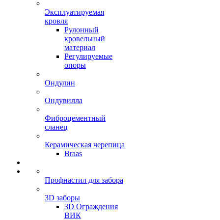
Эксплуатируемая
кровля
Рулонный
кровельный
материал
Регулируемые
опоры
Ондулин
Ондувилла
Фиброцементный
сланец
Керамическая черепица
Braas
Профнастил для забора
3D заборы
3D Ограждения
ВИК