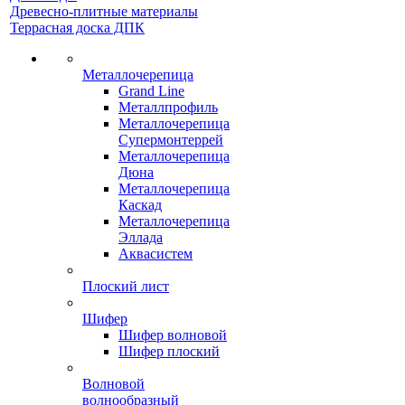
Древесно-плитные материалы
Террасная доска ДПК
Металлочерепица
Grand Line
Металлпрофиль
Металлочерепица
Супермонтеррей
Металлочерепица
Дюна
Металлочерепица
Каскад
Металлочерепица
Эллада
Аквасистем
Плоский лист
Шифер
Шифер волновой
Шифер плоский
Волновой
волнообразный