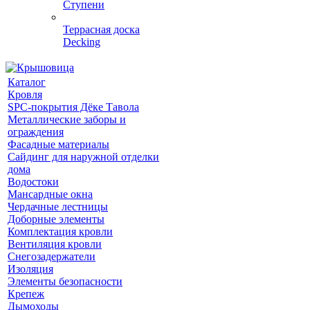
Ступени
Террасная доска
Decking
Каталог
Кровля
SPC-покрытия Дёке Тавола
Металлические заборы и
ограждения
Фасадные материалы
Сайдинг для наружной отделки
дома
Водостоки
Мансардные окна
Чердачные лестницы
Доборные элементы
Комплектация кровли
Вентиляция кровли
Снегозадержатели
Изоляция
Элементы безопасности
Крепеж
Дымоходы