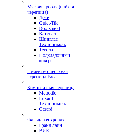
Мягкая кровля (гибкая
черепица)
Деке
Quiet-Tile
Roofshield
Катепал
Шинглас
Технониколь
Тегола
Подкладочный
ковер
Цементно-песчаная
черепица Braas
Композитная черепица
Metrotile
Luxard
Технониколь
Gerard
Фальцевая кровля
Гранд лайн
ВИК