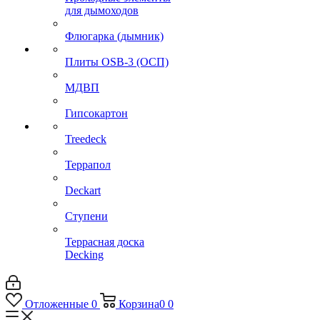
для дымоходов
Флюгарка (дымник)
Плиты OSB-3 (ОСП)
МДВП
Гипсокартон
Treedeck
Террапол
Deckart
Ступени
Террасная доска
Decking
Отложенные
0
Корзина
0
0