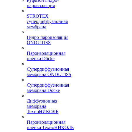
Руфизол Гидро-
пароизоляция
STROTEX
супердиффузионная
мембрана
Гидро-пароизоляция
ONDUTISS
Пароизоляционная
пленка Döcke
Супердиффузионная
мембрана ONDUTISS
Супердиффузионная
мембрана Döcke
Диффузионная
мембрана
ТехноНИКОЛЬ
Пароизоляционная
пленка ТехноНИКОЛЬ