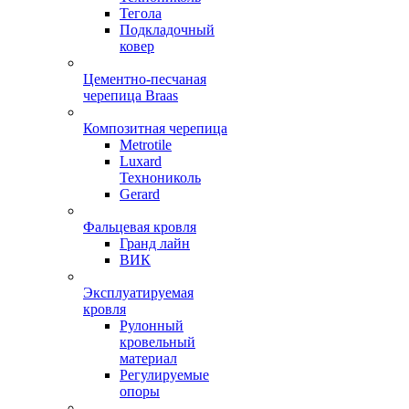
Тегола
Подкладочный
ковер
Цементно-песчаная
черепица Braas
Композитная черепица
Metrotile
Luxard
Технониколь
Gerard
Фальцевая кровля
Гранд лайн
ВИК
Эксплуатируемая
кровля
Рулонный
кровельный
материал
Регулируемые
опоры