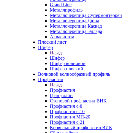
Grand Line
Металлпрофиль
Металлочерепица Супермонтеррей
Металлочерепица Дюна
Металлочерепица Каскад
Металлочерепица Эллада
Аквасистем
Плоский лист
Шифер
Назад
Шифер
Шифер волновой
Шифер плоский
Волновой волнообразный профиль
Профнастил
Назад
Профнастил
Гранд лайн
Стеновой профнастил ВИК
Профнастил с-8
Профнастил с-10
Профнастил МП-20
Профнастил с-21
Кровельный профнастил ВИК
С8 для забора