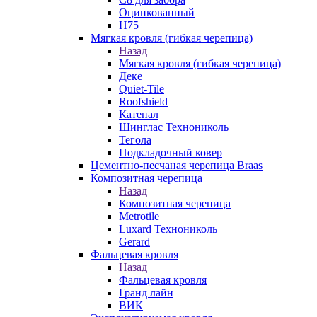
Оцинкованный
Н75
Мягкая кровля (гибкая черепица)
Назад
Мягкая кровля (гибкая черепица)
Деке
Quiet-Tile
Roofshield
Катепал
Шинглас Технониколь
Тегола
Подкладочный ковер
Цементно-песчаная черепица Braas
Композитная черепица
Назад
Композитная черепица
Metrotile
Luxard Технониколь
Gerard
Фальцевая кровля
Назад
Фальцевая кровля
Гранд лайн
ВИК