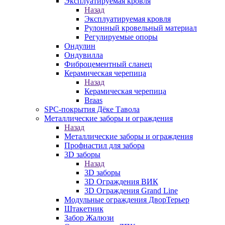
Эксплуатируемая кровля
Назад
Эксплуатируемая кровля
Рулонный кровельный материал
Регулируемые опоры
Ондулин
Ондувилла
Фиброцементный сланец
Керамическая черепица
Назад
Керамическая черепица
Braas
SPC-покрытия Дёке Тавола
Металлические заборы и ограждения
Назад
Металлические заборы и ограждения
Профнастил для забора
3D заборы
Назад
3D заборы
3D Ограждения ВИК
3D Ограждения Grand Line
Модульные ограждения ДворТерьер
Штакетник
Забор Жалюзи