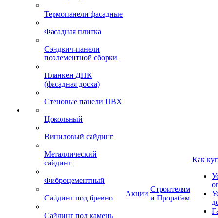
Термопанели фасадные
Фасадная плитка
Сэндвич-панели
поэлементной сборки
Планкен ДПК
(фасадная доска)
Стеновые панели ПВХ
Цокольный
Виниловый сайдинг
Металлический
Как ку
сайдинг
У
Фиброцементный
о
Строителям
Акции
У
Сайдинг под бревно
и Прорабам
д
Г
Сайдинг под камень