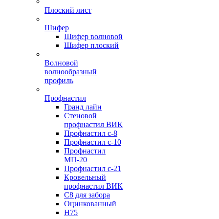
Плоский лист
Шифер
Шифер волновой
Шифер плоский
Волновой
волнообразный
профиль
Профнастил
Гранд лайн
Стеновой
профнастил ВИК
Профнастил с-8
Профнастил с-10
Профнастил
МП-20
Профнастил с-21
Кровельный
профнастил ВИК
С8 для забора
Оцинкованный
Н75