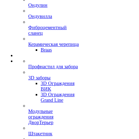
Ондулин
Ондувилла
Фиброцементный
сланец
Керамическая черепица
Braas
Профнастил для забора
3D заборы
3D Ограждения
ВИК
3D Ограждения
Grand Line
Модульные
ограждения
ДворТерьер
Штакетник