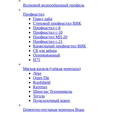
Волновой волнообразный профиль
Профнастил
Гранд лайн
Стеновой профнастил ВИК
Профнастил с-8
Профнастил с-10
Профнастил МП-20
Профнастил с-21
Кровельный профнастил ВИК
С8 для забора
Оцинкованный
Н75
Мягкая кровля (гибкая черепица)
Деке
Quiet-Tile
Roofshield
Катепал
Шинглас Технониколь
Тегола
Подкладочный ковер
Цементно-песчаная черепица Braas