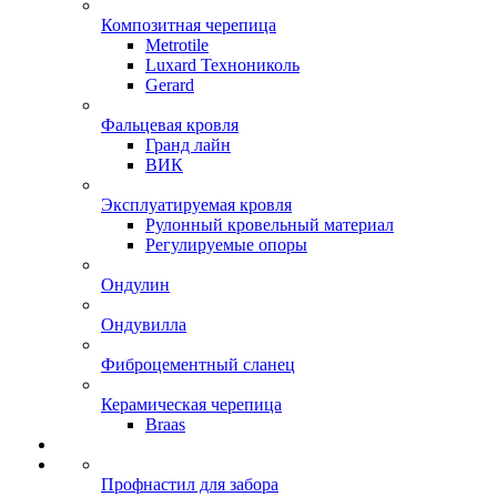
Композитная черепица
Metrotile
Luxard Технониколь
Gerard
Фальцевая кровля
Гранд лайн
ВИК
Эксплуатируемая кровля
Рулонный кровельный материал
Регулируемые опоры
Ондулин
Ондувилла
Фиброцементный сланец
Керамическая черепица
Braas
Профнастил для забора