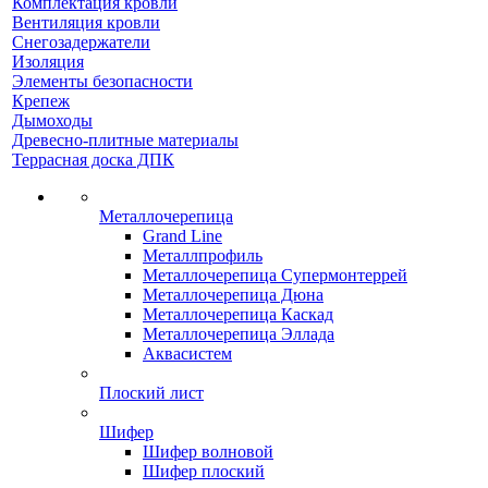
Комплектация кровли
Вентиляция кровли
Снегозадержатели
Изоляция
Элементы безопасности
Крепеж
Дымоходы
Древесно-плитные материалы
Террасная доска ДПК
Металлочерепица
Grand Line
Металлпрофиль
Металлочерепица Супермонтеррей
Металлочерепица Дюна
Металлочерепица Каскад
Металлочерепица Эллада
Аквасистем
Плоский лист
Шифер
Шифер волновой
Шифер плоский