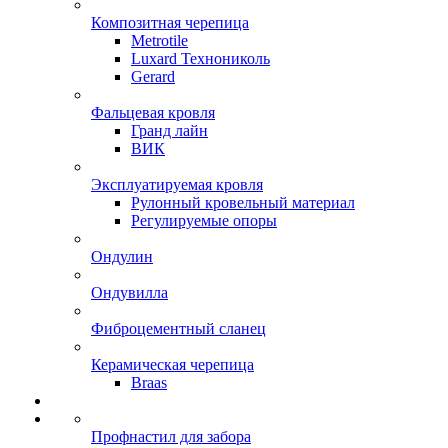
Композитная черепица
Metrotile
Luxard Технониколь
Gerard
Фальцевая кровля
Гранд лайн
ВИК
Эксплуатируемая кровля
Рулонный кровельный материал
Регулируемые опоры
Ондулин
Ондувилла
Фиброцементный сланец
Керамическая черепица
Braas
Профнастил для забора