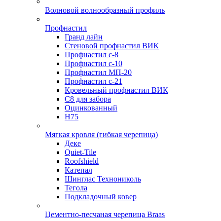
Волновой волнообразный профиль
Профнастил
Гранд лайн
Стеновой профнастил ВИК
Профнастил с-8
Профнастил с-10
Профнастил МП-20
Профнастил с-21
Кровельный профнастил ВИК
С8 для забора
Оцинкованный
Н75
Мягкая кровля (гибкая черепица)
Деке
Quiet-Tile
Roofshield
Катепал
Шинглас Технониколь
Тегола
Подкладочный ковер
Цементно-песчаная черепица Braas