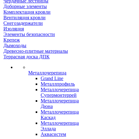
Чердачные лестницы
Доборные элементы
Комплектация кровли
Вентиляция кровли
Снегозадержатели
Изоляция
Элементы безопасности
Крепеж
Дымоходы
Древесно-плитные материалы
Террасная доска ДПК
Металлочерепица
Grand Line
Металлпрофиль
Металлочерепица
Супермонтеррей
Металлочерепица
Дюна
Металлочерепица
Каскад
Металлочерепица
Эллада
Аквасистем