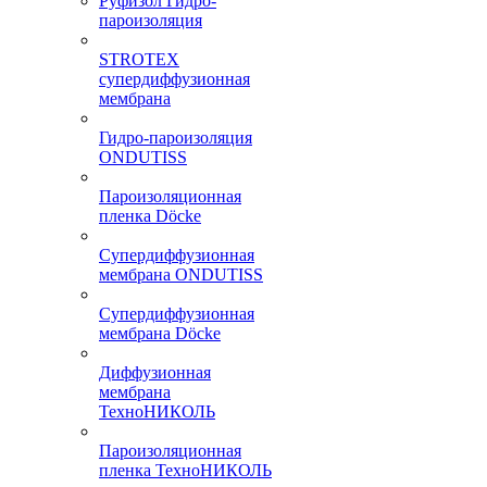
Руфизол Гидро-
пароизоляция
STROTEX
супердиффузионная
мембрана
Гидро-пароизоляция
ONDUTISS
Пароизоляционная
пленка Döcke
Супердиффузионная
мембрана ONDUTISS
Супердиффузионная
мембрана Döcke
Диффузионная
мембрана
ТехноНИКОЛЬ
Пароизоляционная
пленка ТехноНИКОЛЬ