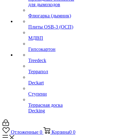
для дымоходов
Флюгарка (дымник)
Плиты OSB-3 (ОСП)
МДВП
Гипсокартон
Treedeck
Террапол
Deckart
Ступени
Террасная доска
Decking
Отложенные
0
Корзина
0
0