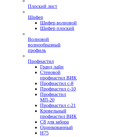
Плоский лист
Шифер
Шифер волновой
Шифер плоский
Волновой
волнообразный
профиль
Профнастил
Гранд лайн
Стеновой
профнастил ВИК
Профнастил с-8
Профнастил с-10
Профнастил
МП-20
Профнастил с-21
Кровельный
профнастил ВИК
С8 для забора
Оцинкованный
Н75