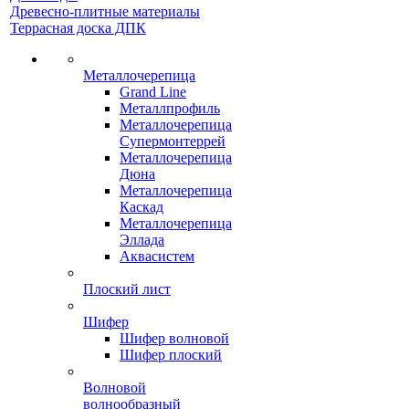
Древесно-плитные материалы
Террасная доска ДПК
Металлочерепица
Grand Line
Металлпрофиль
Металлочерепица
Супермонтеррей
Металлочерепица
Дюна
Металлочерепица
Каскад
Металлочерепица
Эллада
Аквасистем
Плоский лист
Шифер
Шифер волновой
Шифер плоский
Волновой
волнообразный