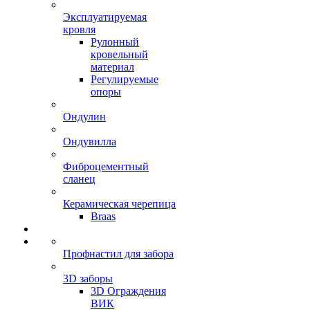
Эксплуатируемая
кровля
Рулонный
кровельный
материал
Регулируемые
опоры
Ондулин
Ондувилла
Фиброцементный
сланец
Керамическая черепица
Braas
Профнастил для забора
3D заборы
3D Ограждения
ВИК