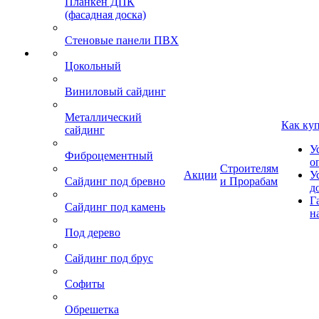
Планкен ДПК
(фасадная доска)
Стеновые панели ПВХ
Цокольный
Виниловый сайдинг
Металлический
Как ку
сайдинг
У
Фиброцементный
о
Строителям
Акции
У
Сайдинг под бревно
и Прорабам
д
Г
Сайдинг под камень
н
Под дерево
Сайдинг под брус
Софиты
Обрешетка