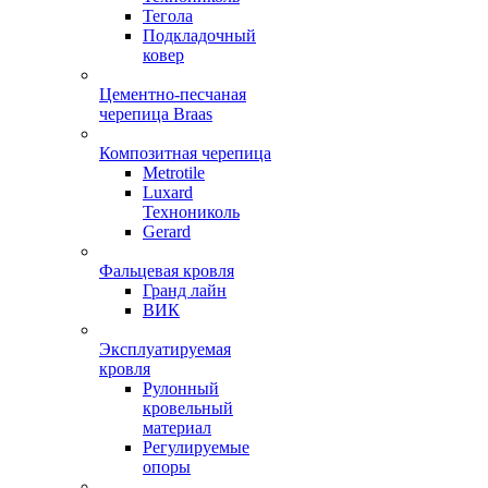
Тегола
Подкладочный
ковер
Цементно-песчаная
черепица Braas
Композитная черепица
Metrotile
Luxard
Технониколь
Gerard
Фальцевая кровля
Гранд лайн
ВИК
Эксплуатируемая
кровля
Рулонный
кровельный
материал
Регулируемые
опоры