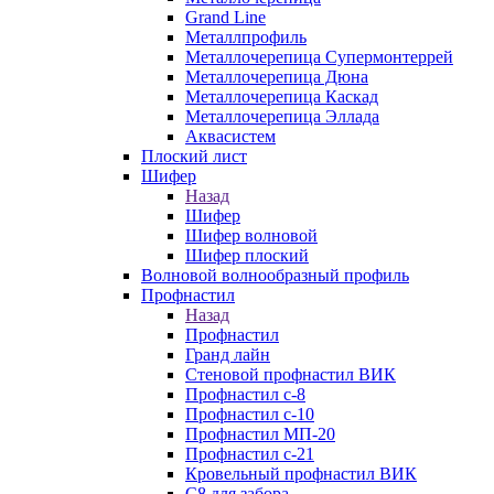
Grand Line
Металлпрофиль
Металлочерепица Супермонтеррей
Металлочерепица Дюна
Металлочерепица Каскад
Металлочерепица Эллада
Аквасистем
Плоский лист
Шифер
Назад
Шифер
Шифер волновой
Шифер плоский
Волновой волнообразный профиль
Профнастил
Назад
Профнастил
Гранд лайн
Стеновой профнастил ВИК
Профнастил с-8
Профнастил с-10
Профнастил МП-20
Профнастил с-21
Кровельный профнастил ВИК
С8 для забора