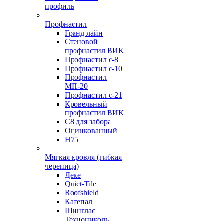
профиль
Профнастил
Гранд лайн
Стеновой
профнастил ВИК
Профнастил с-8
Профнастил с-10
Профнастил
МП-20
Профнастил с-21
Кровельный
профнастил ВИК
С8 для забора
Оцинкованный
Н75
Мягкая кровля (гибкая
черепица)
Деке
Quiet-Tile
Roofshield
Катепал
Шинглас
Технониколь