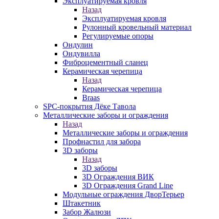
Эксплуатируемая кровля
Назад
Эксплуатируемая кровля
Рулонный кровельный материал
Регулируемые опоры
Ондулин
Ондувилла
Фиброцементный сланец
Керамическая черепица
Назад
Керамическая черепица
Braas
SPC-покрытия Дёке Тавола
Металлические заборы и ограждения
Назад
Металлические заборы и ограждения
Профнастил для забора
3D заборы
Назад
3D заборы
3D Ограждения ВИК
3D Ограждения Grand Line
Модульные ограждения ДворТерьер
Штакетник
Забор Жалюзи