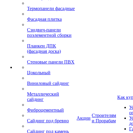
Термопанели фасадные
Фасадная плитка
Сэндвич-панели
поэлементной сборки
Планкен ДПК
(фасадная доска)
Стеновые панели ПВХ
Цокольный
Виниловый сайдинг
Металлический
Как ку
сайдинг
У
Фиброцементный
о
Строителям
Акции
У
Сайдинг под бревно
и Прорабам
д
Г
Сайдинг под камень