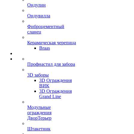
Ондулин
Ондувилла
Фиброцементный
сланец
Керамическая черепица
Braas
Профнастил для забора
3D заборы
3D Ограждения
ВИК
3D Ограждения
Grand Line
Модульные
ограждения
ДворТерьер
Штакетник