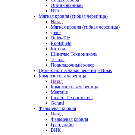
Оцинкованный
Н75
Мягкая кровля (гибкая черепица)
Назад
Мягкая кровля (гибкая черепица)
Деке
Quiet-Tile
Roofshield
Катепал
Шинглас Технониколь
Тегола
Подкладочный ковер
Цементно-песчаная черепица Braas
Композитная черепица
Назад
Композитная черепица
Metrotile
Luxard Технониколь
Gerard
Фальцевая кровля
Назад
Фальцевая кровля
Гранд лайн
ВИК