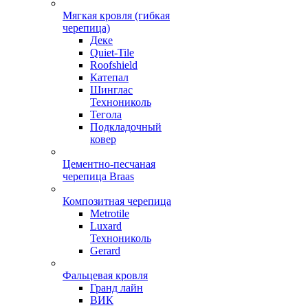
Мягкая кровля (гибкая
черепица)
Деке
Quiet-Tile
Roofshield
Катепал
Шинглас
Технониколь
Тегола
Подкладочный
ковер
Цементно-песчаная
черепица Braas
Композитная черепица
Metrotile
Luxard
Технониколь
Gerard
Фальцевая кровля
Гранд лайн
ВИК