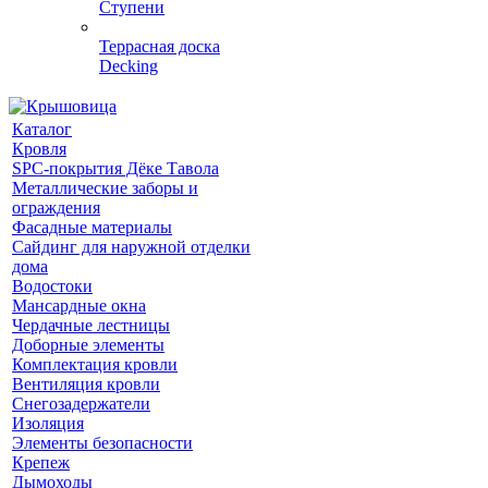
Ступени
Террасная доска
Decking
Каталог
Кровля
SPC-покрытия Дёке Тавола
Металлические заборы и
ограждения
Фасадные материалы
Сайдинг для наружной отделки
дома
Водостоки
Мансардные окна
Чердачные лестницы
Доборные элементы
Комплектация кровли
Вентиляция кровли
Снегозадержатели
Изоляция
Элементы безопасности
Крепеж
Дымоходы